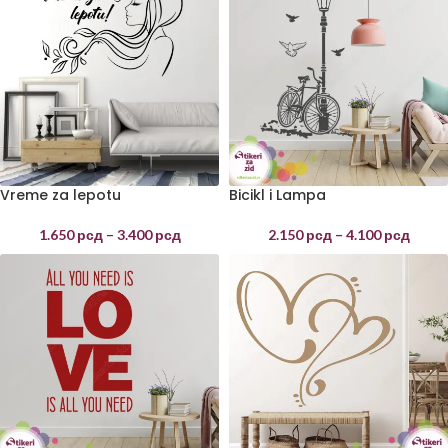
Vreme za lepotu
Bicikl i Lampa
1.650
рсд
–
3.400
рсд
2.150
рсд
–
4.100
рсд