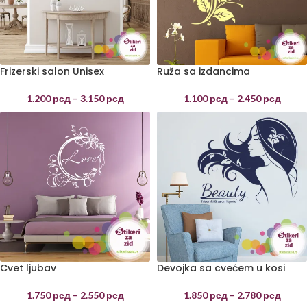
Frizerski salon Unisex
Ruža sa izdancima
1.200
рсд
–
3.150
рсд
1.100
рсд
–
2.450
рсд
Cvet ljubav
Devojka sa cvećem u kosi
1.750
рсд
–
2.550
рсд
1.850
рсд
–
2.780
рсд