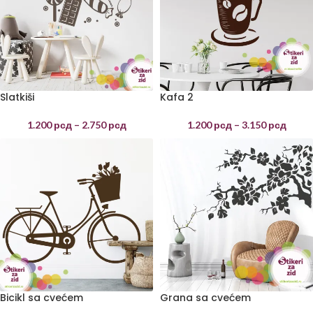
Slatkiši
Kafa 2
1.200
рсд
–
2.750
рсд
1.200
рсд
–
3.150
рсд
Bicikl sa cvećem
Grana sa cvećem