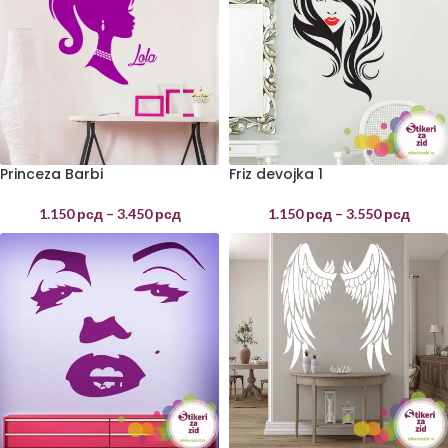
Princeza Barbi
Friz devojka 1
1.150
рсд
–
3.450
рсд
1.150
рсд
–
3.550
рсд