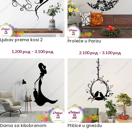
Ljubav prema kosi 2
Proleće u Parizu
1.200
рсд
–
3.100
рсд
2.100
рсд
–
3.100
рсд
Dama sa kišobranom
Ptičice u gnezdu