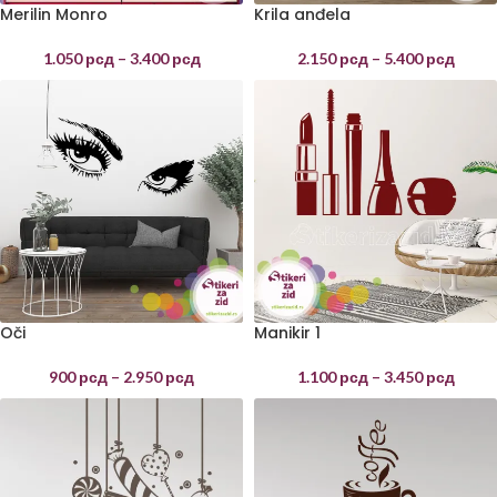
Merilin Monro
Krila anđela
1.050
рсд
–
3.400
рсд
2.150
рсд
–
5.400
рсд
Oči
Manikir 1
900
рсд
–
2.950
рсд
1.100
рсд
–
3.450
рсд