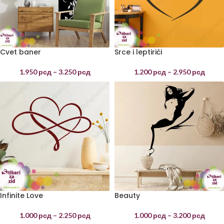
Cvet baner
Srce i leptirići
1.950
рсд
–
3.250
рсд
1.200
рсд
–
2.950
рсд
Infinite Love
Beauty
1.000
рсд
–
2.250
рсд
1.000
рсд
–
3.200
рсд