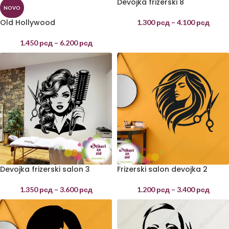
Devojka frizerski 8
NOVO
Old Hollywood
1.300
рсд
–
4.100
рсд
1.450
рсд
–
6.200
рсд
Devojka frizerski salon 3
Frizerski salon devojka 2
1.350
рсд
–
3.600
рсд
1.200
рсд
–
3.400
рсд