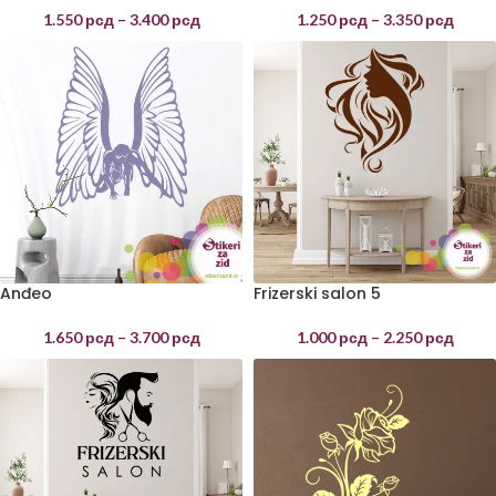
1.550
рсд
–
3.400
рсд
1.250
рсд
–
3.350
рсд
Anđeo
Frizerski salon 5
1.650
рсд
–
3.700
рсд
1.000
рсд
–
2.250
рсд