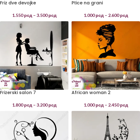
Friz dve devojke
Ptice na grani
1.550
рсд
–
3.500
рсд
1.000
рсд
–
2.600
рсд
Frizerski salon 7
African woman 2
1.800
рсд
–
3.200
рсд
1.000
рсд
–
2.450
рсд