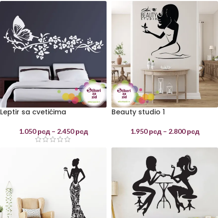
Leptir sa cvetićima
Beauty studio 1
1.050
рсд
–
2.450
рсд
1.950
рсд
–
2.800
рсд