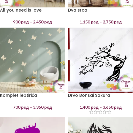
All you need is love
Dva srca
900
рсд
–
2.450
рсд
1.150
рсд
–
2.750
рсд
Komplet leptirića
Drvo Bonsai Sakura
700
рсд
–
3.350
рсд
1.400
рсд
–
3.650
рсд