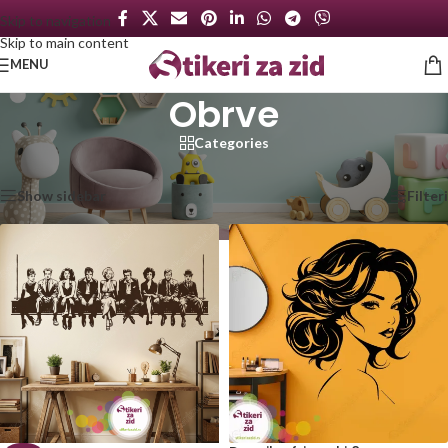
Skip to navigation
Skip to main content
MENU
Obrve
Categories
Početna
/
Saloni lepote
/
Obrve
/
Strana 2
Prikaz 49–76 od 76 rezultata
Show sidebar
Filteri