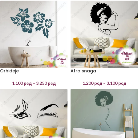
Orhideje
Afro snaga
1.100
рсд
–
3.250
рсд
1.200
рсд
–
3.100
рсд