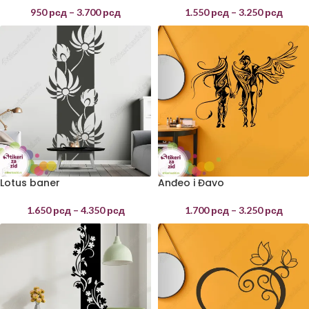
950
рсд
–
3.700
рсд
1.550
рсд
–
3.250
рсд
Lotus baner
Anđeo i Đavo
1.650
рсд
–
4.350
рсд
1.700
рсд
–
3.250
рсд