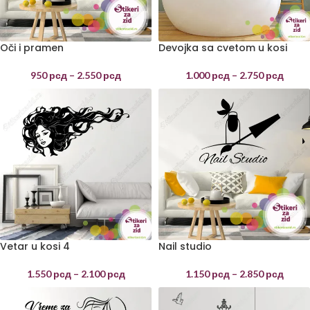
Oči i pramen
Devojka sa cvetom u kosi
950
рсд
–
2.550
рсд
1.000
рсд
–
2.750
рсд
Vetar u kosi 4
Nail studio
1.550
рсд
–
2.100
рсд
1.150
рсд
–
2.850
рсд