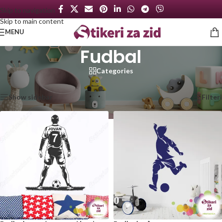
Skip to navigation
Skip to main content
MENU
Fudbal
Categories
Početna
/
Sport
/
Fudbal
Prikazano je svih 5 rezultata
Show sidebar
Filteri