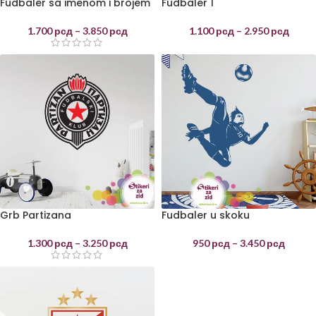
Fudbaler sa imenom i brojem
Fudbaler 1
1.700
рсд
–
3.850
рсд
1.100
рсд
–
2.950
рсд
Grb Partizana
Fudbaler u skoku
1.300
рсд
–
3.250
рсд
950
рсд
–
3.450
рсд