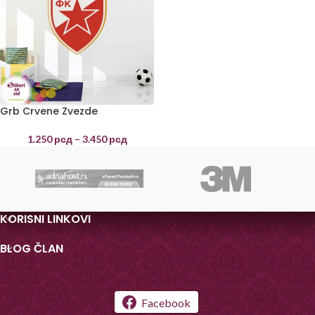
Grb Crvene Zvezde
1.250
рсд
–
3.450
рсд
KORISNI LINKOVI
BLOG ČLAN
Facebook