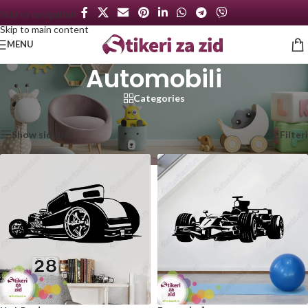
Skip to navigation
Skip to main content
MENU
Automobili
Categories
Početna
/
Automobili
Prikazano je svih 10 rezultata
Show sidebar
Filteri