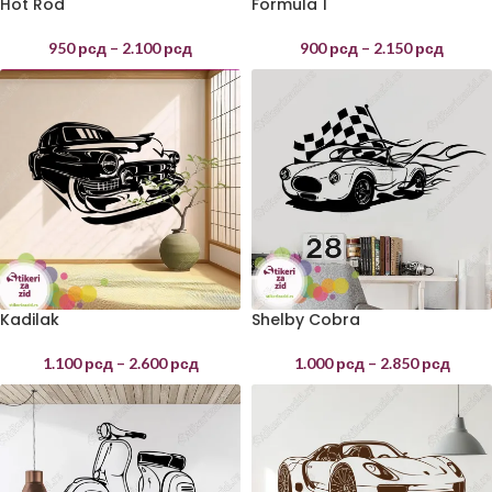
Hot Rod
Formula 1
950
рсд
–
2.100
рсд
900
рсд
–
2.150
рсд
Kadilak
Shelby Cobra
1.100
рсд
–
2.600
рсд
1.000
рсд
–
2.850
рсд