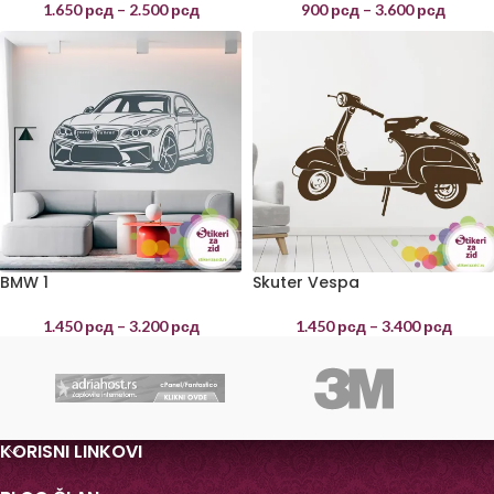
1.650
рсд
–
2.500
рсд
900
рсд
–
3.600
рсд
BMW 1
Skuter Vespa
1.450
рсд
–
3.200
рсд
1.450
рсд
–
3.400
рсд
KORISNI LINKOVI