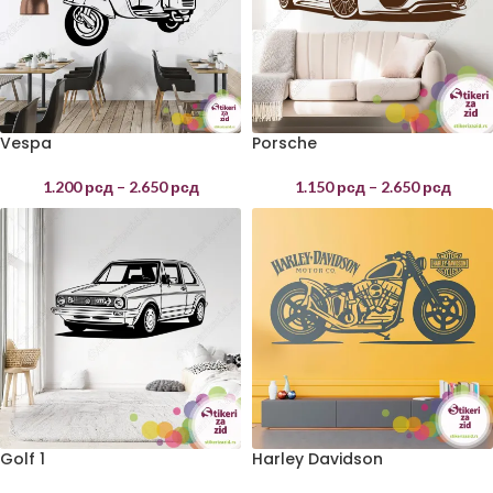
Vespa
Porsche
1.200
рсд
–
2.650
рсд
1.150
рсд
–
2.650
рсд
Golf 1
Harley Davidson