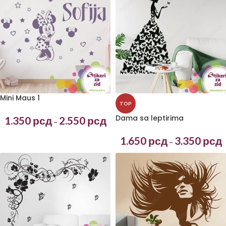
Mini Maus 1
TOP
Dama sa leptirima
1.350
рсд
2.550
рсд
–
1.650
рсд
3.350
рсд
–