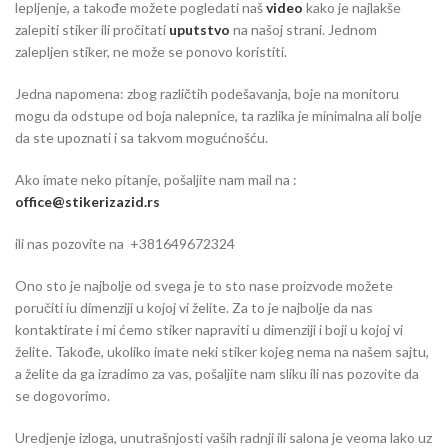
lepljenje, a takođe možete pogledati naš
video
kako je najlakše
zalepiti stiker ili pročitati
uputstvo
na našoj strani. Jednom
zalepljen stiker, ne može se ponovo koristiti.
Jedna napomena: zbog različtih podešavanja, boje na monitoru
mogu da odstupe od boja nalepnice, ta razlika je minimalna ali bolje
da ste upoznati i sa takvom mogućnošću.
Ako imate neko pitanje, pošaljite nam mail na :
office@stikerizazid.rs
ili nas pozovite na +381649672324
Ono sto je najbolje od svega je to sto nase proizvode možete
poručiti iu dimenziji u kojoj vi želite. Za to je najbolje da nas
kontaktirate i mi ćemo stiker napraviti u dimenziji i boji u kojoj vi
želite. Takođe, ukoliko imate neki stiker kojeg nema na našem sajtu,
a želite da ga izradimo za vas, pošaljite nam sliku ili nas pozovite da
se dogovorimo.
Uredjenje izloga, unutrašnjosti vaših radnji ili salona je veoma lako uz