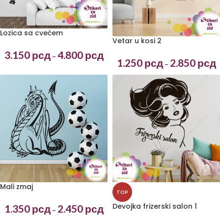
Lozica sa cvećem
Vetar u kosi 2
3.150
рсд
4.800
рсд
–
1.250
рсд
2.850
рсд
–
Mali zmaj
TOP
Devojka frizerski salon 1
1.350
рсд
2.450
рсд
–