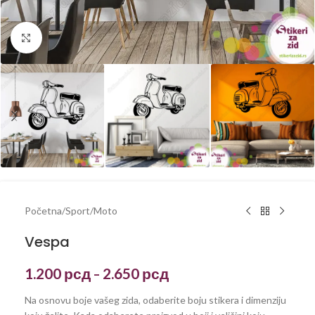
Kliknite za uvećanje
Početna
/
Sport
/
Moto
Vespa
1.200
рсд
2.650
рсд
–
Na osnovu boje vašeg zida, odaberite boju stikera i dimenziju