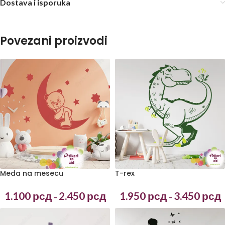
Dostava i isporuka
Povezani proizvodi
T-rex
Meda na mesecu
1.950
рсд
3.450
рсд
1.100
рсд
2.450
рсд
–
–