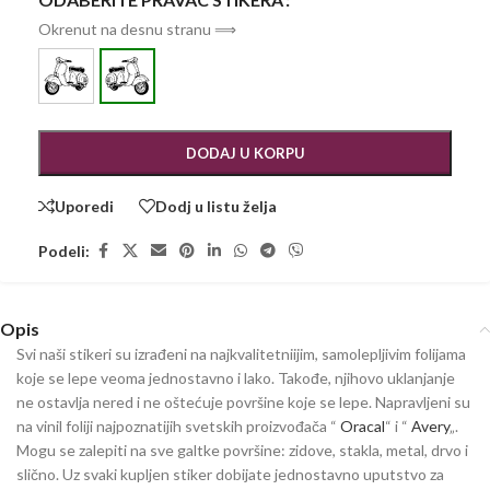
Okrenut na desnu stranu ⟹
DODAJ U KORPU
Uporedi
Dodj u listu želja
Podeli:
Opis
Svi naši stikeri su izrađeni na najkvalitetniijim, samolepljivim folijama
koje se lepe veoma jednostavno i lako. Takođe, njihovo uklanjanje
ne ostavlja nered i ne oštećuje površine koje se lepe. Napravljeni su
na vinil foliji najpoznatijih svetskih proizvođača “
Oracal
“ i “
Avery
„.
Mogu se zalepiti na sve galtke površine: zidove, stakla, metal, drvo i
slično. Uz svaki kupljen stiker dobijate jednostavno uputstvo za