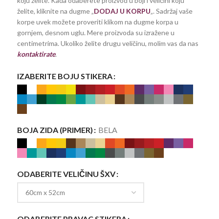
koju želite. Kada odaberete proizvod u boji i veličini koju
želite, kliknite na dugme „
DODAJ U KORPU
„. Sadržaj vaše
korpe uvek možete proveriti klikom na dugme korpa u
gornjem, desnom uglu. Mere proizvoda su izražene u
centimetrima. Ukoliko želite drugu veličinu, molim vas da nas
kontaktirate
.
IZABERITE BOJU STIKERA
BOJA ZIDA (PRIMER)
BELA
ODABERITE VELIČINU ŠXV
ODABERITE PRAVAC STIKERA