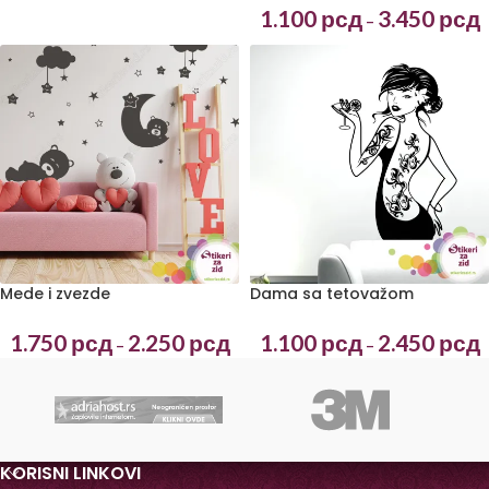
1.100
рсд
3.450
рсд
–
Mede i zvezde
Dama sa tetovažom
1.750
рсд
2.250
рсд
1.100
рсд
2.450
рсд
–
–
KORISNI LINKOVI