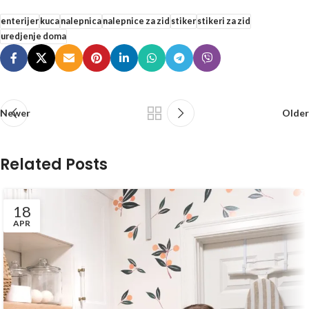
enterijer
kuca
nalepnica
nalepnice za zid
stiker
stikeri za zid
uredjenje doma
Newer
Older
Related Posts
18
APR