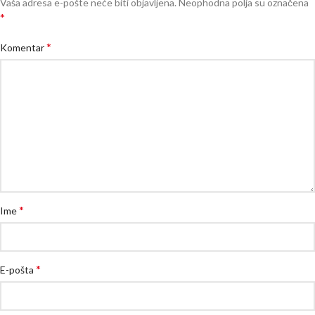
Vaša adresa e-pošte neće biti objavljena.
Neophodna polja su označena
*
*
Komentar
*
Ime
*
E-pošta