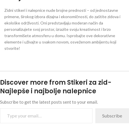
Zidni stikeri i nalepnice nude brojne prednosti – od jednostavne
primene, širokog izbora dizajna i ekonomičnosti, do zaštite zidova i
ekološke održivosti. Oni predstavljaju moderan način da
personalizujete svoj prostor, izrazite svoju kreativnost i brzo
transformišete atmosferu u domu. Isprobajte ove dekorativne
elemente i uživajte u svakom novom, osveženom ambijentu koji
stvorite!
Discover more from Stikeri za zid-
Najlepše i najbolje nalepnice
Subscribe to get the latest posts sent to your email.
Subscribe