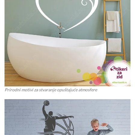
Prirodni motivi za stvaranje opuštajuće atmosfere