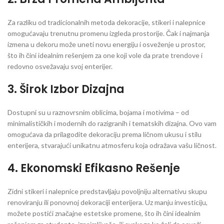
Za razliku od tradicionalnih metoda dekoracije, stikeri i nalepnice
omogućavaju trenutnu promenu izgleda prostorije. Čak i najmanja
izmena u dekoru može uneti novu energiju i osveženje u prostor,
što ih čini idealnim rešenjem za one koji vole da prate trendove i
redovno osvežavaju svoj enterijer.
3.
Širok Izbor Dizajna
Dostupni su u raznovrsnim oblicima, bojama i motivima – od
minimalističkih i modernih do razigranih i tematskih dizajna. Ovo vam
omogućava da prilagodite dekoraciju prema ličnom ukusu i stilu
enterijera, stvarajući unikatnu atmosferu koja odražava vašu ličnost.
4.
Ekonomski Efikasno Rešenje
Zidni stikeri i nalepnice predstavljaju povoljniju alternativu skupu
renoviranju ili ponovnoj dekoraciji enterijera. Uz manju investiciju,
možete postići značajne estetske promene, što ih čini idealnim