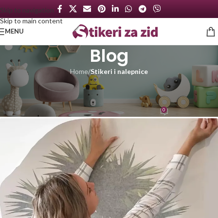
Skip to navigation
Skip to main content
MENU
Blog
Home
/
Stikeri i nalepnice
STIKERI I NALEPNICE
Transformišite Vaš Prostor
0
Blackposter
On 26. februar 2025.