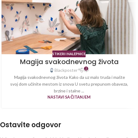
STIKERI I NALEPNICE
Magija svakodnevnog života
2
Blackposter
Magija svakodnevnog života Kako da uz malo truda i mašte
svoj dom učinite mestom iz snova U svetu prepunom obaveza,
brzine i stalne ...
NASTAVI SA ČITANJEM
Ostavite odgovor