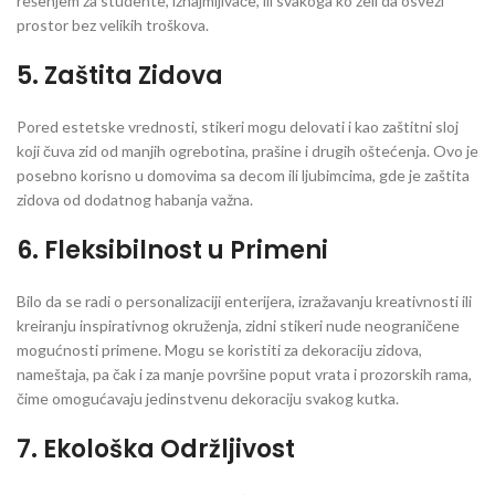
rešenjem za studente, iznajmljivače, ili svakoga ko želi da osveži
prostor bez velikih troškova.
5.
Zaštita Zidova
Pored estetske vrednosti, stikeri mogu delovati i kao zaštitni sloj
koji čuva zid od manjih ogrebotina, prašine i drugih oštećenja. Ovo je
posebno korisno u domovima sa decom ili ljubimcima, gde je zaštita
zidova od dodatnog habanja važna.
6.
Fleksibilnost u Primeni
Bilo da se radi o personalizaciji enterijera, izražavanju kreativnosti ili
kreiranju inspirativnog okruženja, zidni stikeri nude neograničene
mogućnosti primene. Mogu se koristiti za dekoraciju zidova,
nameštaja, pa čak i za manje površine poput vrata i prozorskih rama,
čime omogućavaju jedinstvenu dekoraciju svakog kutka.
7.
Ekološka Održljivost