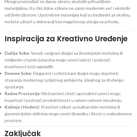
Mnogi proizvođači se danas okreću ekološki prihvatljivim
materijalima, što čini zidne stikere ne samo modernim već i ekološki
održivim izborom. Upotrebom materijala koji su bezbedni za okolinu,
možete uživati u dekoraciji bez negativnog uticaja na prirodu.
Inspiracija za Kreativno Uređenje
Dečije Sobe:
Veseli, razigrani dizajni sa životinjskim motivima ili
omiljenim crtanim junacima mogu uneti radost i podstaći
kreativnost kod najmlađih.
Dnevne Sobe:
Elegantni i sofisticirani dizajni mogu doprineti
stvaranju modernog i prijatnog ambijenta, idealnog za druženja i
opuštanje.
Radne Prostorije:
Motivacioni citati i apstraktni uzorci mogu
inspirisati i podstaći produktivnost u vašem radnom okruženju.
Kuhinje i Hodnici:
Kreativni stikeri sa kulinarskim motivima ili
geometrijskim oblicima mogu uneti dinamiku i živost u svakodnevne
prostore.
Zaključak