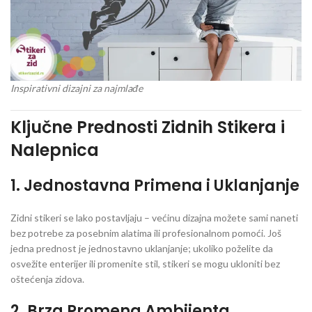
Inspirativni dizajni za najmlađe
Ključne Prednosti Zidnih Stikera i
Nalepnica
1.
Jednostavna Primena i Uklanjanje
Zidni stikeri se lako postavljaju – većinu dizajna možete sami naneti
bez potrebe za posebnim alatima ili profesionalnom pomoći. Još
jedna prednost je jednostavno uklanjanje; ukoliko poželite da
osvežite enterijer ili promenite stil, stikeri se mogu ukloniti bez
oštećenja zidova.
2.
Brza Promena Ambijenta