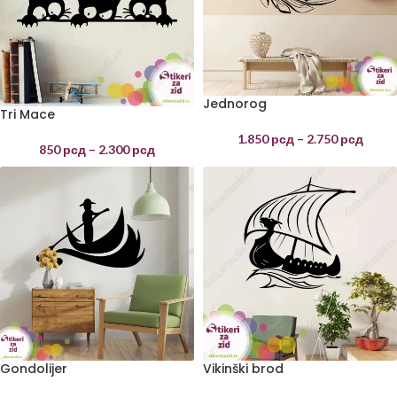
Jednorog
Tri Mace
1.850
рсд
–
2.750
рсд
850
рсд
–
2.300
рсд
Gondolijer
Vikinški brod