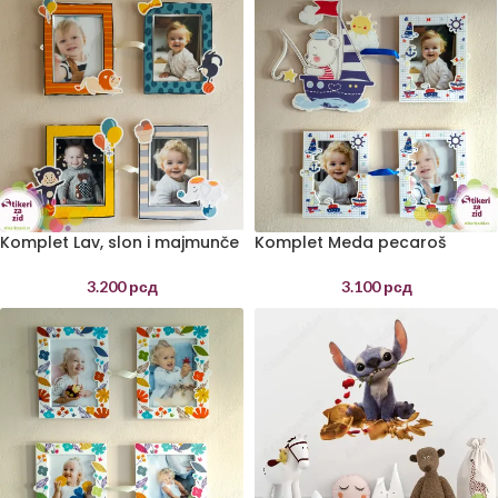
Komplet Lav, slon i majmunče
Komplet Meda pecaroš
3.200
рсд
3.100
рсд