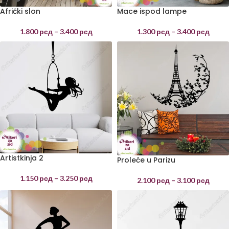
Afrički slon
Mace ispod lampe
1.800
рсд
–
3.400
рсд
1.300
рсд
–
3.400
рсд
Artistkinja 2
Proleće u Parizu
1.150
рсд
–
3.250
рсд
2.100
рсд
–
3.100
рсд