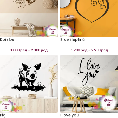
Koi ribe
Srce i leptirići
1.000
рсд
–
2.300
рсд
1.200
рсд
–
2.950
рсд
Pigi
I love you