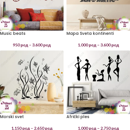
Music beats
Mapa Sveta kontinenti
950
рсд
–
3.600
рсд
1.000
рсд
–
3.600
рсд
Morski svet
Afrički ples
1.150
рсд
–
2.650
рсд
1.000
рсд
–
2.750
рсд