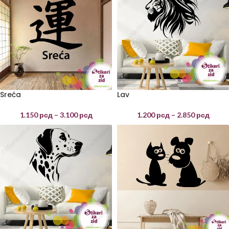
Sreća
Lav
1.150
рсд
–
3.100
рсд
1.200
рсд
–
2.850
рсд