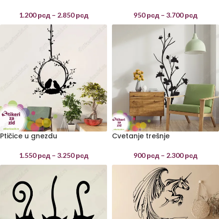
1.200
рсд
–
2.850
рсд
950
рсд
–
3.700
рсд
Ptičice u gnezdu
Cvetanje trešnje
1.550
рсд
–
3.250
рсд
900
рсд
–
2.300
рсд