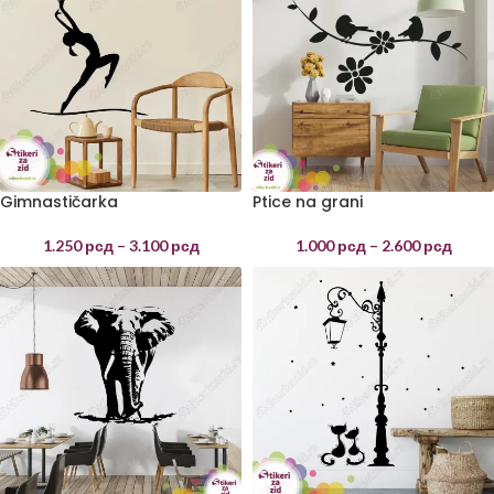
Gimnastičarka
Ptice na grani
1.250
рсд
–
3.100
рсд
1.000
рсд
–
2.600
рсд