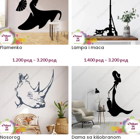
Flamenko
Lampa i maca
1.200
рсд
–
3.200
рсд
1.400
рсд
–
3.200
рсд
Nosorog
Dama sa kišobranom