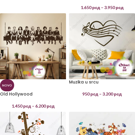
1.650
рсд
–
3.950
рсд
Muzika u srcu
NOVO
Old Hollywood
950
рсд
–
3.200
рсд
1.450
рсд
–
6.200
рсд