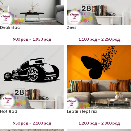
Dvokrilac
Zevs
900
рсд
–
1.950
рсд
1.100
рсд
–
2.250
рсд
Hot Rod
Leptir i leptirići
950
рсд
–
2.100
рсд
1.200
рсд
–
2.800
рсд