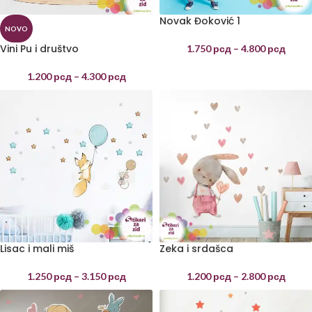
Novak Đoković 1
NOVO
Vini Pu i društvo
1.750
рсд
–
4.800
рсд
1.200
рсд
–
4.300
рсд
Lisac i mali miš
Zeka i srdašca
1.250
рсд
–
3.150
рсд
1.200
рсд
–
2.800
рсд