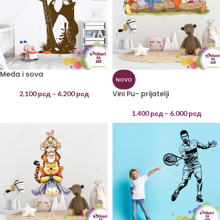
Meda i sova
NOVO
Vini Pu- prijatelji
2.100
рсд
–
6.200
рсд
1.400
рсд
–
6.000
рсд