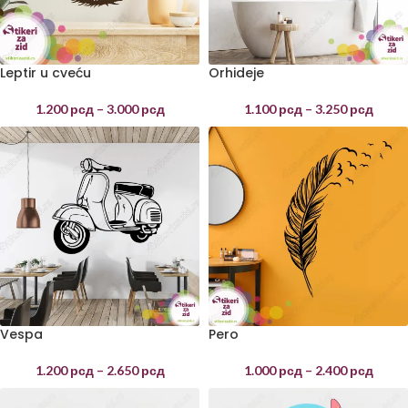
Leptir u cveću
Orhideje
1.200
рсд
–
3.000
рсд
1.100
рсд
–
3.250
рсд
Vespa
Pero
1.200
рсд
–
2.650
рсд
1.000
рсд
–
2.400
рсд