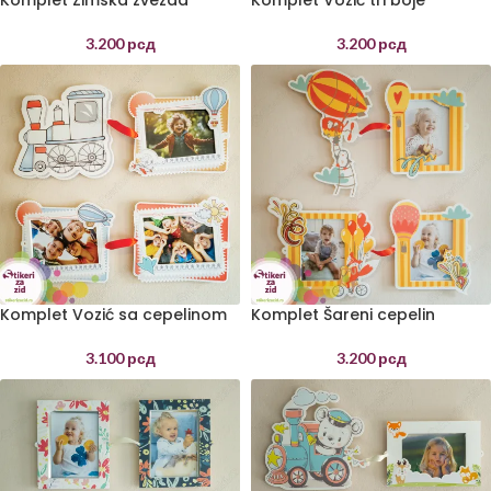
Komplet Zimska zvezda
Komplet Vozić tri boje
3.200
рсд
3.200
рсд
Komplet Vozić sa cepelinom
Komplet Šareni cepelin
3.100
рсд
3.200
рсд