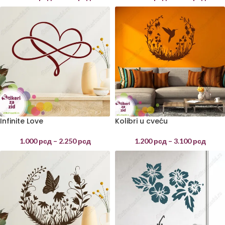
Infinite Love
Kolibri u cveću
1.000
рсд
–
2.250
рсд
1.200
рсд
–
3.100
рсд