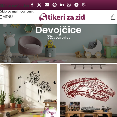
Skip to navigation
Skip to main content
MENU
Devojčice
Categories
Početna
/
Dečije sobe
/
Devojčice
/
Strana 4
Prikaz 145–192 od 300 rezultata
Show sidebar
Filteri