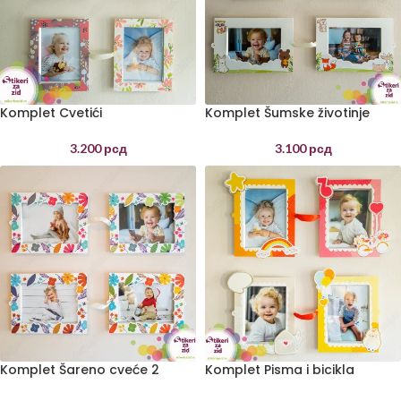
Komplet Cvetići
Komplet Šumske životinje
3.200
рсд
3.100
рсд
Komplet Šareno cveće 2
Komplet Pisma i bicikla