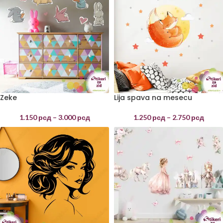
Zeke
Lija spava na mesecu
1.150
рсд
–
3.000
рсд
1.250
рсд
–
2.750
рсд