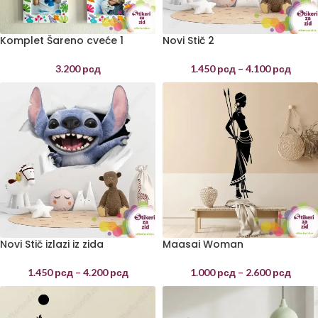
Komplet Šareno cveće 1
Novi Stič 2
3.200
рсд
1.450
рсд
–
4.100
рсд
Novi Stič izlazi iz zida
Maasai Woman
1.450
рсд
–
4.200
рсд
1.000
рсд
–
2.600
рсд