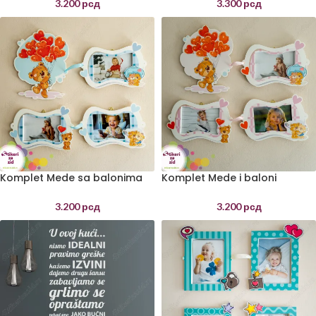
3.200
рсд
3.300
рсд
Komplet Mede sa balonima
Komplet Mede i baloni
dečaci
devojčice
3.200
рсд
3.200
рсд