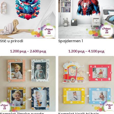
Stič u prirodi
Spajdermen 1
1.200
рсд
–
2.600
рсд
1.200
рсд
–
4.100
рсд