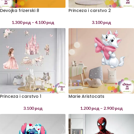
Devojka frizerski 8
Princeza i carstvo 2
1.300
рсд
–
4.100
рсд
3.100
рсд
Princeza i carstvo 1
Marie Aristocats
3.100
рсд
1.200
рсд
–
2.900
рсд