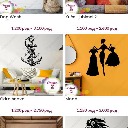
Dog Wash
Kućni ljubimci 2
1.200
рсд
–
3.100
рсд
1.100
рсд
–
2.600
рсд
Sidro snova
Moda
1.200
рсд
–
2.750
рсд
1.150
рсд
–
3.000
рсд