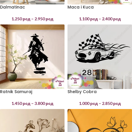
Dalmatinac
Maca i Kuca
1.250
рсд
–
2.950
рсд
1.100
рсд
–
2.400
рсд
Ratnik Samuraj
Shelby Cobra
1.450
рсд
–
3.800
рсд
1.000
рсд
–
2.850
рсд