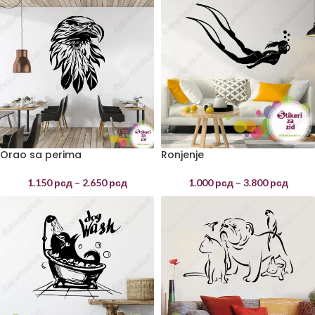
Orao sa perima
Ronjenje
1.150
рсд
–
2.650
рсд
1.000
рсд
–
3.800
рсд