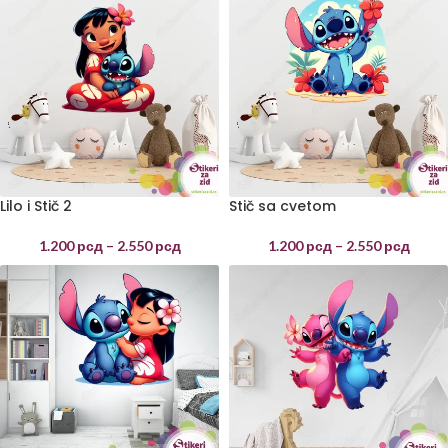
Lilo i Stič 2
Stič sa cvetom
1.200
рсд
–
2.550
рсд
1.200
рсд
–
2.550
рсд