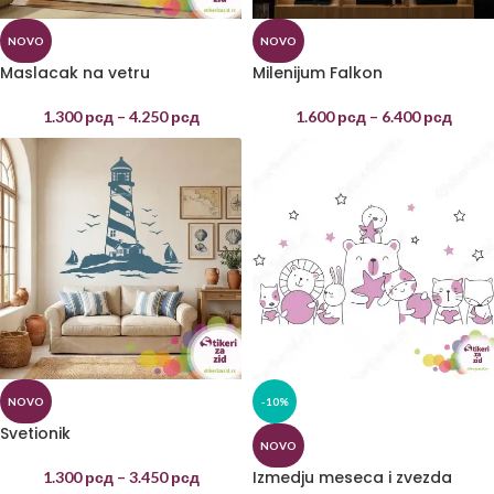
NOVO
NOVO
Maslacak na vetru
Milenijum Falkon
1.300
рсд
–
4.250
рсд
1.600
рсд
–
6.400
рсд
NOVO
-10%
Svetionik
NOVO
Izmedju meseca i zvezda
1.300
рсд
–
3.450
рсд