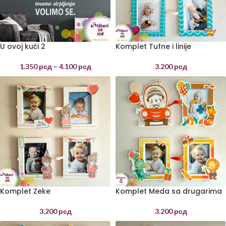
U ovoj kući 2
Komplet Tufne i linije
1.350
рсд
–
4.100
рсд
3.200
рсд
Komplet Zeke
Komplet Meda sa drugarima
3.200
рсд
3.200
рсд