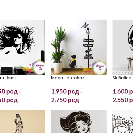
r u kosi
Maca i putokaz
Slušalice
50
рсд
1.950
рсд
1.600
р
–
–
50
рсд
2.750
рсд
2.550
р