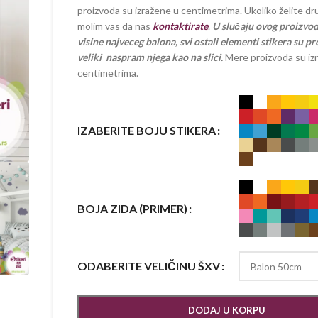
proizvoda su izražene u centimetrima. Ukoliko želite dru
molim vas da nas
kontaktirate
.
U slučaju ovog proizvod
visine najveceg balona, svi ostali elementi stikera su 
veliki naspram njega kao na slici.
Mere proizvoda su iz
centimetrima.
IZABERITE BOJU STIKERA
BOJA ZIDA (PRIMER)
ODABERITE VELIČINU ŠXV
DODAJ U KORPU