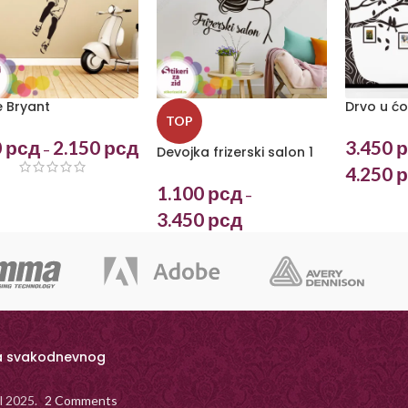
 Bryant
Drvo u ć
TOP
0
рсд
2.150
рсд
3.450
р
–
Devojka frizerski salon 1
4.250
р
1.100
рсд
–
3.450
рсд
a svakodnevnog
il 2025.
2 Comments