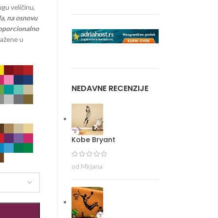
gu veličinu,
a, na osnovu
proporcionalno
ražene u
NEDAVNE RECENZIJE
Kobe Bryant
od Mirjana