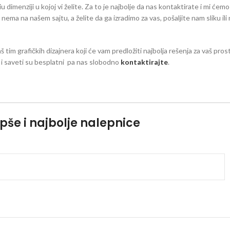
dimenziji u kojoj vi želite. Za to je najbolje da nas kontaktirate i mi ćemo
eg nema na našem sajtu, a želite da ga izradimo za vas, pošaljite nam sliku il
aš tim grafičkih dizajnera koji će vam predložiti najbolja rešenja za vaš pro
zi i saveti su besplatni pa nas slobodno
kontaktirajte
.
pše i najbolje nalepnice