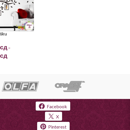
ošku
сд
–
сд
Facebook
X
Pinterest