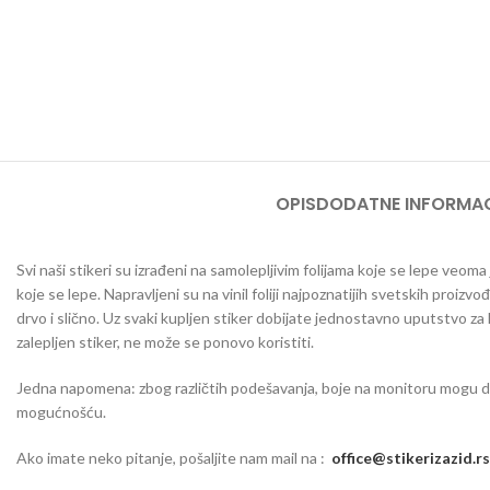
OPIS
DODATNE INFORMAC
Svi naši stikeri su izrađeni na samolepljivim folijama koje se lepe veom
koje se lepe. Napravljeni su na vinil foliji najpoznatijih svetskih proizvo
drvo i slično. Uz svaki kupljen stiker dobijate jednostavno uputstvo za
zalepljen stiker, ne može se ponovo koristiti.
Jedna napomena: zbog različtih podešavanja, boje na monitoru mogu da o
mogućnošću.
Ako imate neko pitanje, pošaljite nam mail na :
office@stikerizazid.rs