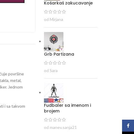
Košarkaš zakucavanje
od Mirjana
Grb Partizana
od Sara
ećuje površine
takla, metal,
tiker. Jednom
Fudbaler sa imenom i
ti i sa takvom
brojem
Face
od manev.sanja21