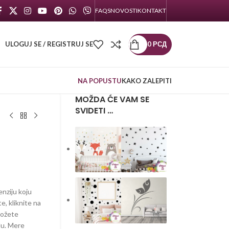
FAQS
NOVOSTI
KONTAKT
ULOGUJ SE / REGISTRUJ SE
0
РСД
NA POPUSTU
KAKO ZALEPITI
MOŽDA ĆE VAM SE
SVIDETI …
enziju koju
te, kliknite na
možete
lu. Mere