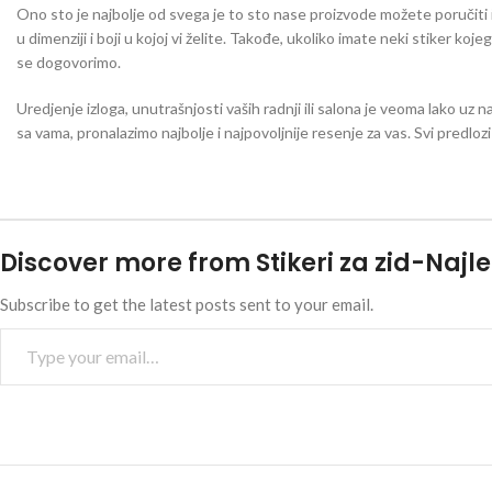
Ono sto je najbolje od svega je to sto nase proizvode možete poručiti iu 
u dimenziji i boji u kojoj vi želite. Takođe, ukoliko imate neki stiker koj
se dogovorimo.
Uredjenje izloga, unutrašnjosti vaših radnji ili salona je veoma lako uz n
sa vama, pronalazimo najbolje i najpovoljnije resenje za vas. Svi predlo
Discover more from Stikeri za zid-Najle
Subscribe to get the latest posts sent to your email.