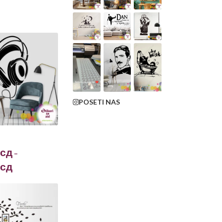
POSETI NAS
сд
–
сд