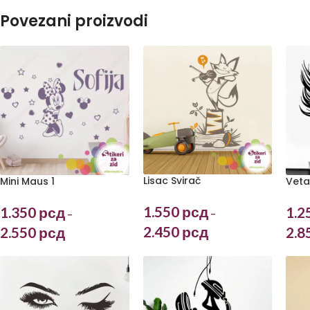
Povezani proizvodi
Lisac Svirač
Mini Maus 1
Veta
1.550
рсд
1.350
рсд
1.2
–
–
2.450
рсд
2.550
рсд
2.8