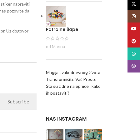
X
 stiker napraviti
i nas pozovite da
Insta
YouT
Patrolne Šape
stor. Uz dogovor
Pinte
od Marina
What
Viber
Magija svakodnevnog života
Transformišite Vaš Prostor
Šta su zidne nalepnice i kako
ih postaviti?
Subscribe
NAS INSTAGRAM