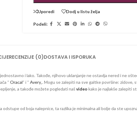
Uporedi
Dodj u listu želja
Podeli:
IJE
RECENZIJE (0)
DOSTAVA I ISPORUKA
a jednostavno i lako. Takođe, njihovo uklanjanje ne ostavlja nered i ne ošt
đača “
Oracal
“ i “
Avery
„. Mogu se zalepiti na sve galtke površine: zidove, s
 lepljenje, a takođe možete pogledati naš
video
kako je najlakše zalepiti s
dstupe od boja nalepnice, ta razlika je minimalna ali bolje da ste upozna