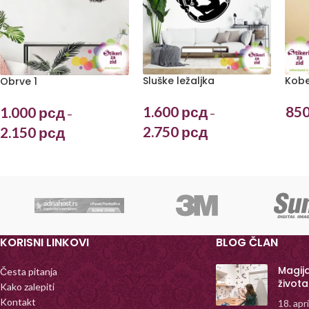
Sluške ležaljka
Kobe
Obrve 1
1.600
рсд
85
1.000
рсд
–
–
2.750
рсд
2.150
рсд
KORISNI LINKOVI
BLOG ČLAN
Magij
Česta pitanja
života
Kako zalepiti
Kontakt
18. apr