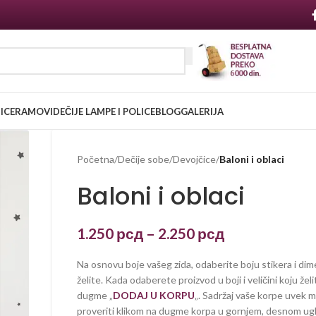
NICE
RAMOVI
DEČIJE LAMPE I POLICE
BLOG
GALERIJA
Početna
/
Dečije sobe
/
Devojčice
/
Baloni i oblaci
Baloni i oblaci
1.250
рсд
–
2.250
рсд
Na osnovu boje vašeg zida, odaberite boju stikera i dim
želite. Kada odaberete proizvod u boji i veličini koju želi
dugme „
DODAJ U KORPU
„. Sadržaj vaše korpe uvek 
proveriti klikom na dugme korpa u gornjem, desnom ug