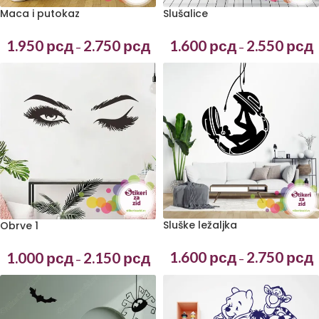
Maca i putokaz
Slušalice
1.950
рсд
2.750
рсд
1.600
рсд
2.550
рсд
–
–
Sluške ležaljka
Obrve 1
1.600
рсд
2.750
рсд
1.000
рсд
2.150
рсд
–
–