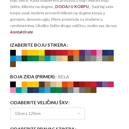
koju želite. Kada odaberete proizvod u boji i veličini koju
želite, kliknite na dugme „
DODAJ U KORPU
„. Sadržaj vaše
korpe uvek možete proveriti klikom na dugme korpa u
gornjem, desnom uglu. Mere proizvoda su izražene u
centimetrima. Ukoliko želite drugu veličinu, molim vas da nas
kontaktirate
.
IZABERITE BOJU STIKERA
BOJA ZIDA (PRIMER)
BELA
ODABERITE VELIČINU ŠXV
ODABERITE PRAVAC STIKERA