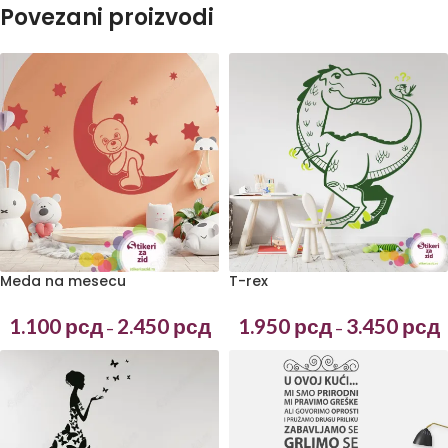
Povezani proizvodi
T-rex
Meda na mesecu
1.950
рсд
3.450
рсд
1.100
рсд
2.450
рсд
–
–