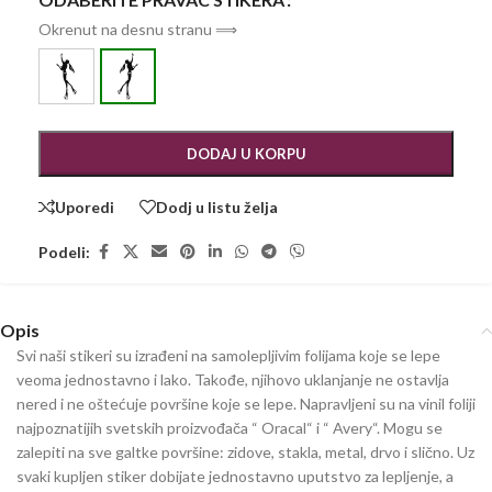
Okrenut na desnu stranu ⟹
DODAJ U KORPU
Uporedi
Dodj u listu želja
Podeli:
Opis
Svi naši stikeri su izrađeni na samolepljivim folijama koje se lepe
veoma jednostavno i lako. Takođe, njihovo uklanjanje ne ostavlja
nered i ne oštećuje površine koje se lepe. Napravljeni su na vinil foliji
najpoznatijih svetskih proizvođača “ Oracal“ i “ Avery“. Mogu se
zalepiti na sve galtke površine: zidove, stakla, metal, drvo i slično. Uz
svaki kupljen stiker dobijate jednostavno uputstvo za lepljenje, a