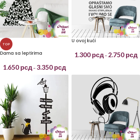
U ovoj kući
TOP
Dama sa leptirima
1.300
рсд
2.750
рсд
–
1.650
рсд
3.350
рсд
–