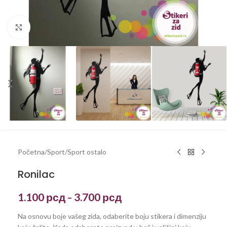
Kliknite za uvećanje
Početna
/
Sport
/
Sport ostalo
Ronilac
1.100
рсд
3.700
рсд
–
Na osnovu boje vašeg zida, odaberite boju stikera i dimenziju