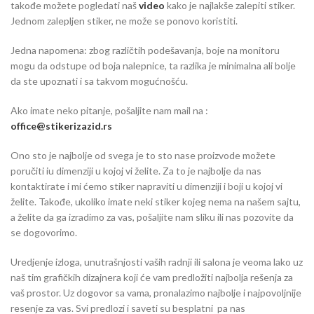
takođe možete pogledati naš
video
kako je najlakše zalepiti stiker.
Jednom zalepljen stiker, ne može se ponovo koristiti.
Jedna napomena: zbog različtih podešavanja, boje na monitoru
mogu da odstupe od boja nalepnice, ta razlika je minimalna ali bolje
da ste upoznati i sa takvom mogućnošću.
Ako imate neko pitanje, pošaljite nam mail na :
office@stikerizazid.rs
Ono sto je najbolje od svega je to sto nase proizvode možete
poručiti iu dimenziji u kojoj vi želite. Za to je najbolje da nas
kontaktirate i mi ćemo stiker napraviti u dimenziji i boji u kojoj vi
želite. Takođe, ukoliko imate neki stiker kojeg nema na našem sajtu,
a želite da ga izradimo za vas, pošaljite nam sliku ili nas pozovite da
se dogovorimo.
Uredjenje izloga, unutrašnjosti vaših radnji ili salona je veoma lako uz
naš tim grafičkih dizajnera koji će vam predložiti najbolja rešenja za
vaš prostor. Uz dogovor sa vama, pronalazimo najbolje i najpovoljnije
resenje za vas. Svi predlozi i saveti su besplatni pa nas