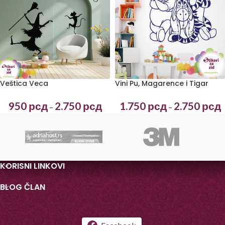
Veštica Veca
Vini Pu, Magarence i Tigar
950
рсд
2.750
рсд
1.750
рсд
2.750
рсд
–
–
KORISNI LINKOVI
BLOG ČLAN