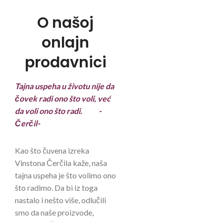
O našoj
onlajn
prodavnici
Tajna uspeha u životu nije da
čovek radi ono što voli, već
da voli ono što radi. -
Čerčil-
Kao što čuvena izreka
Vinstona Čerčila kaže, naša
tajna uspeha je što volimo ono
što radimo. Da bi iz toga
nastalo i nešto više, odlučili
smo da naše proizvode,