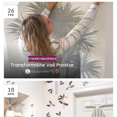
26
FEB
STIKERI I NALEPNICE
Transformišite Vaš Prostor
0
Blackposter
18
APR