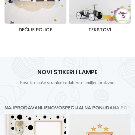
DEČIJE POLICE
TEKSTOVI
NOVI STIKERI I LAMPE
Posetite naše stranice i odaberite omiljen proizvod.
NAJPRODAVANIJE
NOVO
SPECIJALNA PONUDA
NA POPU