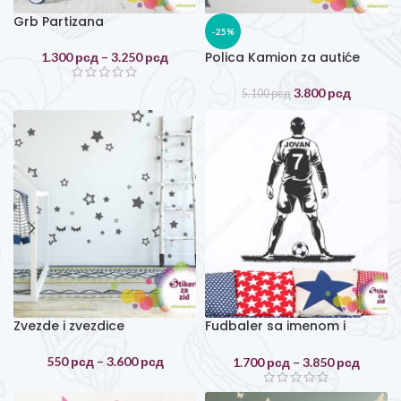
Grb Partizana
-25%
Polica Kamion za autiće
1.300
рсд
–
3.250
рсд
3.800
рсд
5.100
рсд
Zvezde i zvezdice
Fudbaler sa imenom i
brojem
550
рсд
–
3.600
рсд
1.700
рсд
–
3.850
рсд