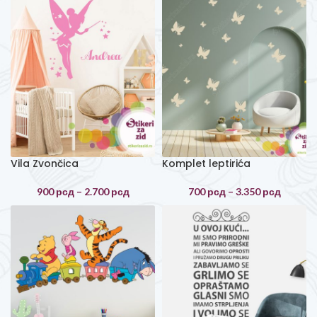
Vila Zvončica
Komplet leptirića
900
рсд
–
2.700
рсд
700
рсд
–
3.350
рсд