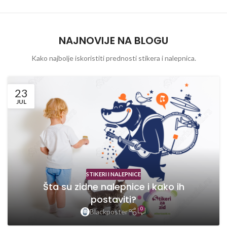
NAJNOVIJE NA BLOGU
Kako najbolje iskoristiti prednosti stikera i nalepnica.
23
JUL
STIKERI I NALEPNICE
Šta su zidne nalepnice i kako ih
postaviti?
0
Blackposter