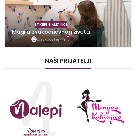
STIKERI I NALEPNICE
Magija svakodnevnog života
2
Blackposter
NAŠI PRIJATELJI