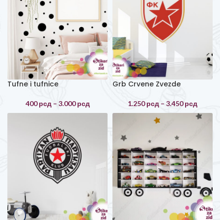
Tufne i tufnice
Grb Crvene Zvezde
400
рсд
–
3.000
рсд
1.250
рсд
–
3.450
рсд