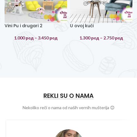
Vini Pu i drugari 2
U ovoj kući
1.000
рсд
–
3.450
рсд
1.300
рсд
–
2.750
рсд
REKLI SU O NAMA
Nekoliko reči o nama od naših vernih mušterija 😊