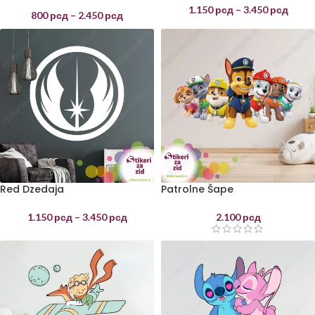
1.150
рсд
–
3.450
рсд
800
рсд
–
2.450
рсд
Red Dzedaja
Patrolne Šape
1.150
рсд
–
3.450
рсд
2.100
рсд