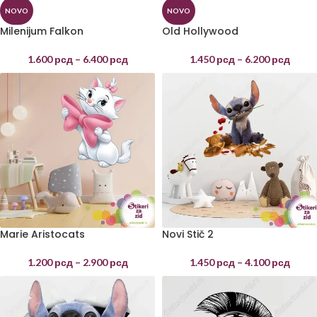
NOVO
NOVO
Milenijum Falkon
Old Hollywood
1.600
рсд
–
6.400
рсд
1.450
рсд
–
6.200
рсд
Marie Aristocats
Novi Stič 2
1.200
рсд
–
2.900
рсд
1.450
рсд
–
4.100
рсд