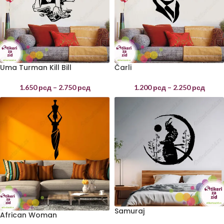
Uma Turman Kill Bill
Čarli
1.650
рсд
–
2.750
рсд
1.200
рсд
–
2.250
рсд
Samuraj
African Woman