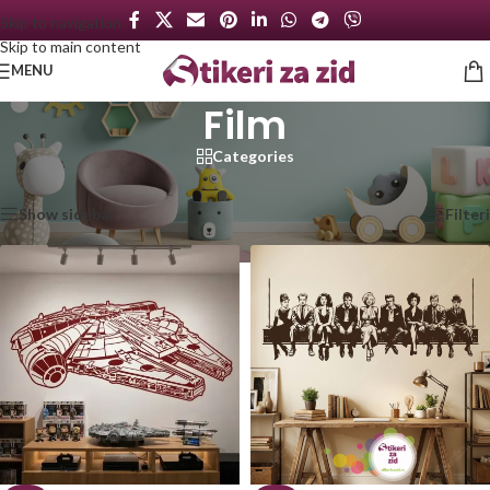
Skip to navigation
Skip to main content
MENU
Film
Categories
Početna
/
Film
Prikazano je svih 40 rezultata
Show sidebar
Filteri