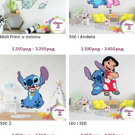
Mali Princ u avionu
Stič i Anđela
1.250
рсд
–
3.250
рсд
1.100
рсд
–
3.450
рсд
Stič 2
Lilo i Stič