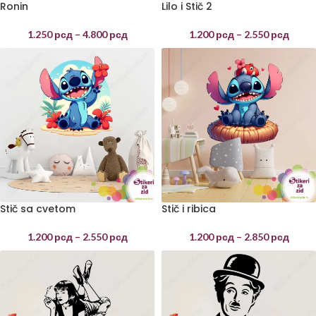
Ronin
Lilo i Stič 2
1.250
рсд
–
4.800
рсд
1.200
рсд
–
2.550
рсд
Stič sa cvetom
Stič i ribica
1.200
рсд
–
2.550
рсд
1.200
рсд
–
2.850
рсд