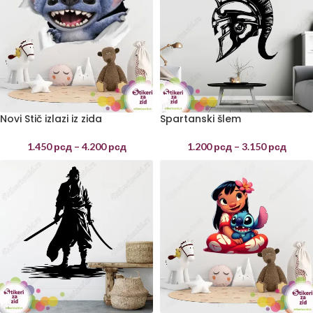
Novi Stič izlazi iz zida
Spartanski šlem
1.450
рсд
–
4.200
рсд
1.200
рсд
–
3.150
рсд