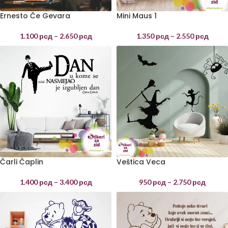
Ernesto Če Gevara
Mini Maus 1
1.100
рсд
–
2.650
рсд
1.350
рсд
–
2.550
рсд
Čarli Čaplin
Veštica Veca
1.400
рсд
–
3.400
рсд
950
рсд
–
2.750
рсд