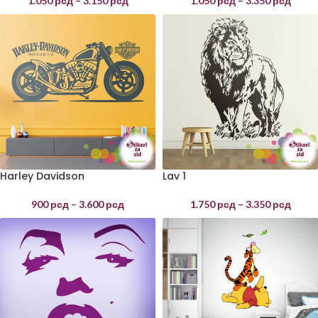
1.050
рсд
–
3.150
рсд
1.050
рсд
–
3.350
рсд
Harley Davidson
Lav 1
900
рсд
–
3.600
рсд
1.750
рсд
–
3.350
рсд