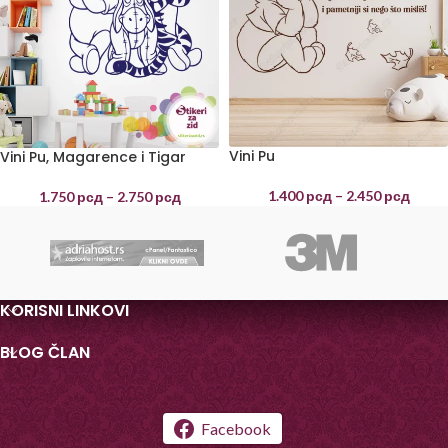
Vini Pu
Vini Pu, Magarence i Tigar
1.400
рсд
–
2.450
рсд
1.750
рсд
–
2.750
рсд
KORISNI LINKOVI
BLOG ČLAN
Facebook