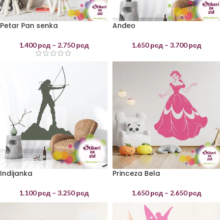
Petar Pan senka
Anđeo
1.400
рсд
–
2.750
рсд
1.650
рсд
–
3.700
рсд
Indijanka
Princeza Bela
1.100
рсд
–
3.250
рсд
1.650
рсд
–
2.650
рсд