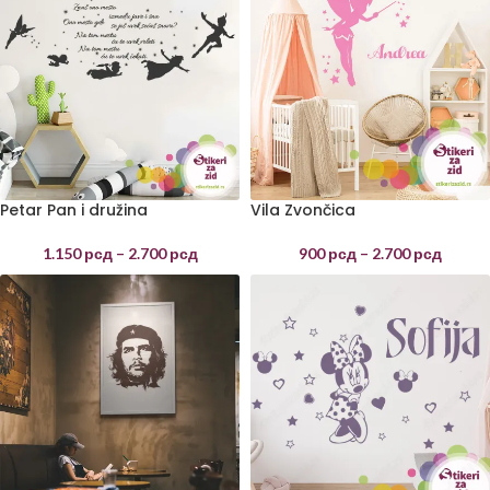
Petar Pan i družina
Vila Zvončica
1.150
рсд
–
2.700
рсд
900
рсд
–
2.700
рсд