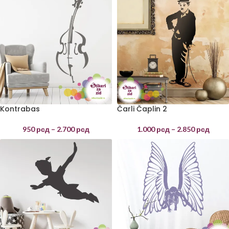
Kontrabas
Čarli Čaplin 2
950
рсд
–
2.700
рсд
1.000
рсд
–
2.850
рсд