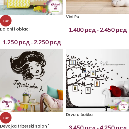
Vini Pu
TOP
1.400
рсд
2.450
рсд
Baloni i oblaci
–
1.250
рсд
2.250
рсд
–
Drvo u ćošku
TOP
Devojka frizerski salon 1
3.450
рсд
4.250
рсд
–