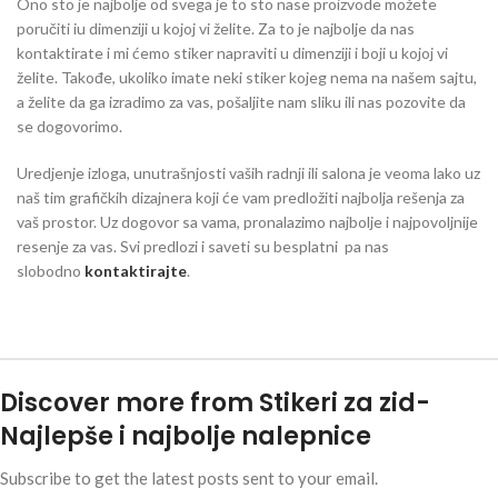
Ono sto je najbolje od svega je to sto nase proizvode možete
poručiti iu dimenziji u kojoj vi želite. Za to je najbolje da nas
kontaktirate i mi ćemo stiker napraviti u dimenziji i boji u kojoj vi
želite. Takođe, ukoliko imate neki stiker kojeg nema na našem sajtu,
a želite da ga izradimo za vas, pošaljite nam sliku ili nas pozovite da
se dogovorimo.
Uredjenje izloga, unutrašnjosti vaših radnji ili salona je veoma lako uz
naš tim grafičkih dizajnera koji će vam predložiti najbolja rešenja za
vaš prostor. Uz dogovor sa vama, pronalazimo najbolje i najpovoljnije
resenje za vas. Svi predlozi i saveti su besplatni pa nas
slobodno
kontaktirajte
.
Discover more from Stikeri za zid-
Najlepše i najbolje nalepnice
Subscribe to get the latest posts sent to your email.