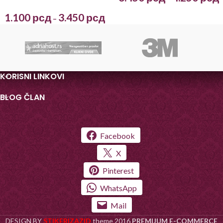
1.100
рсд
3.450
рсд
–
KORISNI LINKOVI
BLOG ČLAN
Facebook
X
Pinterest
WhatsApp
Mail
DESIGN BY
STIKERIZAZID
theme
2016
PREMIJUM E-COMMERCE