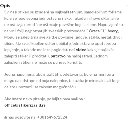
Opis
Svi naši stikeri su izrađeni na najkvalitetniijim, samolepljivim folijama
koje se lepe veoma jednostavno i lako. Takođe, njihovo uklanjanje
ne ostavlja nered i ne oštećuje površine koje se lepe. Napravljeni su
na vinil foliji najpoznatijih svetskih proizvođača “
Oracal
“ i “
Avery
„.
Mogu se zalepiti na sve galtke površine: zidove, stakla, metal, drvo i
slično. Uz svaki kupljen stiker dobijate jednostavno uputstvo za
lepljenje, a takođe možete pogledati naš
video
kako je najlakše
zalepiti stiker ili pročitati
uputstvo
na našoj strani. Jednom
zalepljen stiker, ne može se ponovo koristiti.
Jedna napomena: zbog različtih podešavanja, boje na monitoru
mogu da odstupe od boja nalepnice, ta razlika je minimalna ali bolje
da ste upoznati i sa takvom mogućnošću.
Ako imate neko pitanje, pošaljite nam mail na :
office@stikerizazid.rs
ili nas pozovite na +381649672324