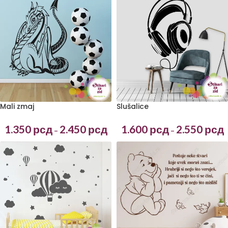
Mali zmaj
Slušalice
1.350
рсд
2.450
рсд
1.600
рсд
2.550
рсд
–
–