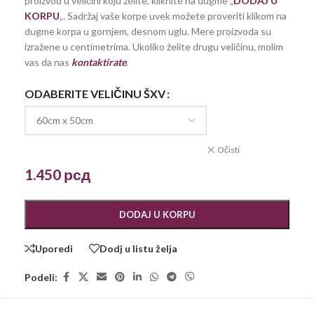
proizvod u veličini koju želite, kliknite na dugme „
DODAJ U
KORPU
„. Sadržaj vaše korpe uvek možete proveriti klikom na
dugme korpa u gornjem, desnom uglu. Mere proizvoda su
izražene u centimetrima. Ukoliko želite drugu veličinu, molim
vas da nas
kontaktirate
.
ODABERITE VELIČINU ŠXV
Očisti
1.450
рсд
DODAJ U KORPU
Uporedi
Dodj u listu želja
Podeli: