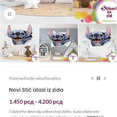
Kliknite za uvećanje
Početna
/
Dečije sobe
/
Devojčice
Novi Stič izlazi iz zida
1.450
рсд
4.200
рсд
–
Odaberite dimenziju stikera koju želite. Kada odaberete