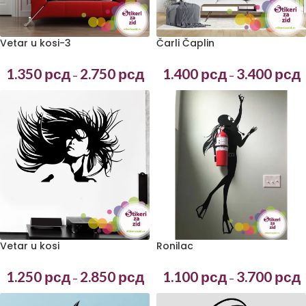
Vetar u kosi-3
Čarli Čaplin
1.350
рсд
2.750
рсд
1.400
рсд
3.400
рсд
–
–
Vetar u kosi
Ronilac
1.250
рсд
2.850
рсд
1.100
рсд
3.700
рсд
–
–