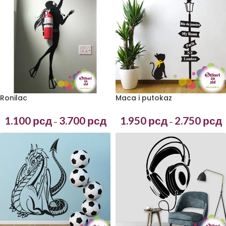
Ronilac
Maca i putokaz
1.100
рсд
3.700
рсд
1.950
рсд
2.750
рсд
–
–