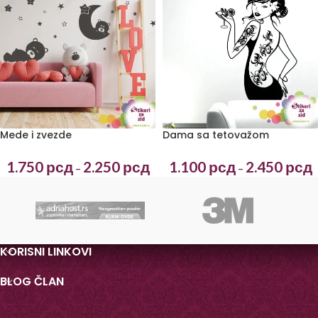
Mede i zvezde
Dama sa tetovažom
1.750
рсд
2.250
рсд
1.100
рсд
2.450
рсд
–
–
KORISNI LINKOVI
BLOG ČLAN