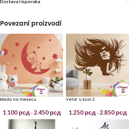
Dostava i isporuka
Povezani proizvodi
Meda na mesecu
Vetar u kosi 2
1.100
рсд
2.450
рсд
1.250
рсд
2.850
рсд
–
–