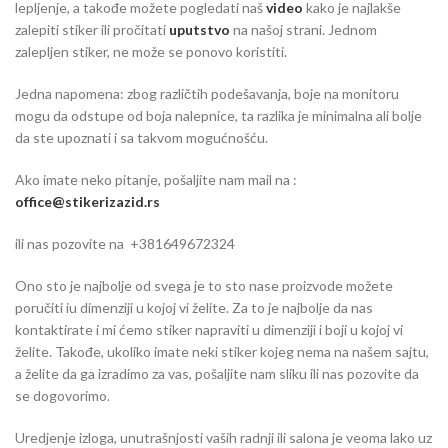
lepljenje, a takođe možete pogledati naš
video
kako je najlakše
zalepiti stiker ili pročitati
uputstvo
na našoj strani. Jednom
zalepljen stiker, ne može se ponovo koristiti.
Jedna napomena: zbog različtih podešavanja, boje na monitoru
mogu da odstupe od boja nalepnice, ta razlika je minimalna ali bolje
da ste upoznati i sa takvom mogućnošću.
Ako imate neko pitanje, pošaljite nam mail na :
office@stikerizazid.rs
ili nas pozovite na +381649672324
Ono sto je najbolje od svega je to sto nase proizvode možete
poručiti iu dimenziji u kojoj vi želite. Za to je najbolje da nas
kontaktirate i mi ćemo stiker napraviti u dimenziji i boji u kojoj vi
želite. Takođe, ukoliko imate neki stiker kojeg nema na našem sajtu,
a želite da ga izradimo za vas, pošaljite nam sliku ili nas pozovite da
se dogovorimo.
Uredjenje izloga, unutrašnjosti vaših radnji ili salona je veoma lako uz