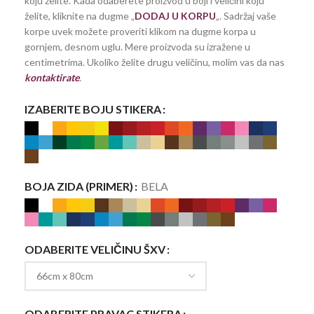
koju želite. Kada odaberete proizvod u boji i veličini koju
želite, kliknite na dugme „
DODAJ U KORPU
„. Sadržaj vaše
korpe uvek možete proveriti klikom na dugme korpa u
gornjem, desnom uglu. Mere proizvoda su izražene u
centimetrima. Ukoliko želite drugu veličinu, molim vas da nas
kontaktirate
.
IZABERITE BOJU STIKERA
BOJA ZIDA (PRIMER)
BELA
ODABERITE VELIČINU ŠXV
ODABERITE PRAVAC STIKERA