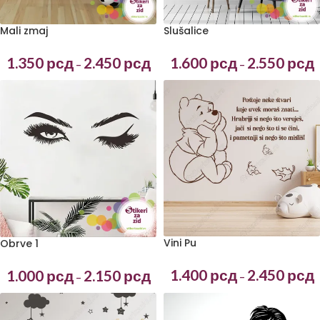
Mali zmaj
Slušalice
1.350
рсд
2.450
рсд
1.600
рсд
2.550
рсд
–
–
Vini Pu
Obrve 1
1.400
рсд
2.450
рсд
1.000
рсд
2.150
рсд
–
–