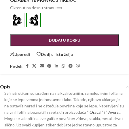
Okrenut na desnu stranu ⟹
DODAJ U KORPU
Uporedi
Dodj u listu želja
Podeli:
Opis
Svi naši stikeri su izrađeni na najkvalitetniijim, samolepljivim folijama
koje se lepe veoma jednostavno i lako. Takođe, njihovo uklanjanje
ne ostavlja nered i ne oštećuje površine koje se lepe. Napravljeni su
na vinil foliji najpoznatijih svetskih proizvođača “
Oracal
“ i “
Avery
„.
Mogu se zalepiti na sve galtke površine: zidove, stakla, metal, drvo i
slično. Uz svaki kupljen stiker dobijate jednostavno uputstvo za