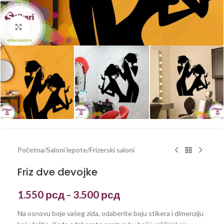
Kliknite za uvećanje
Početna
/
Saloni lepote
/
Frizerski saloni
Friz dve devojke
1.550
рсд
3.500
рсд
–
Na osnovu boje vašeg zida, odaberite boju stikera i dimenziju