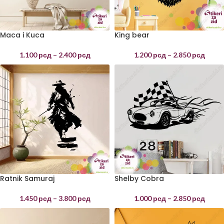
Maca i Kuca
King bear
1.100
рсд
–
2.400
рсд
1.200
рсд
–
2.850
рсд
Ratnik Samuraj
Shelby Cobra
1.450
рсд
–
3.800
рсд
1.000
рсд
–
2.850
рсд