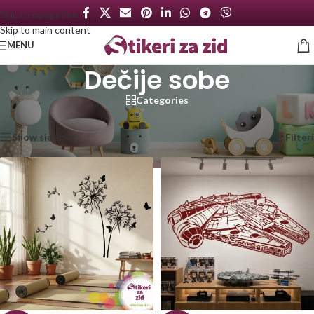
Skip to navigation
Skip to main content
MENU
Dečije sobe
Categories
Početna
/
Dečije sobe
/
Strana 3
Prikaz 97–144 od 380 rezultata
Show sidebar
Filteri