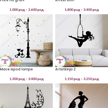
1.000
рсд
–
2.600
рсд
1.800
рсд
–
3.400
рсд
Mace ispod lampe
Artistkinja 2
1.300
рсд
–
3.400
рсд
1.150
рсд
–
3.250
рсд