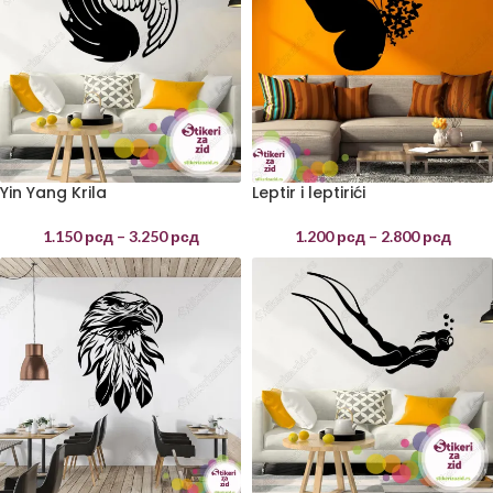
Yin Yang Krila
Leptir i leptirići
1.150
рсд
–
3.250
рсд
1.200
рсд
–
2.800
рсд