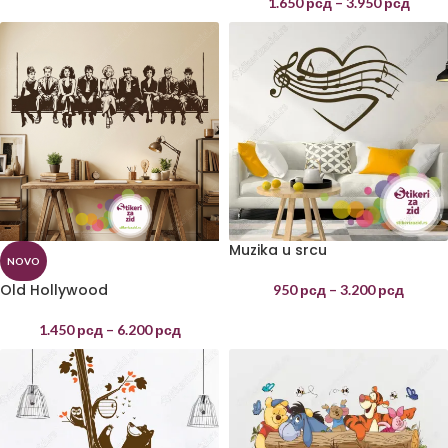
1.650
рсд
–
3.950
рсд
Muzika u srcu
NOVO
Old Hollywood
950
рсд
–
3.200
рсд
1.450
рсд
–
6.200
рсд