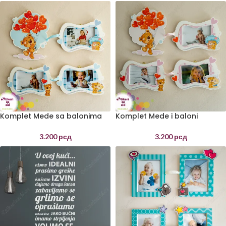
Komplet Mede sa balonima
Komplet Mede i baloni
dečaci
devojčice
3.200
рсд
3.200
рсд