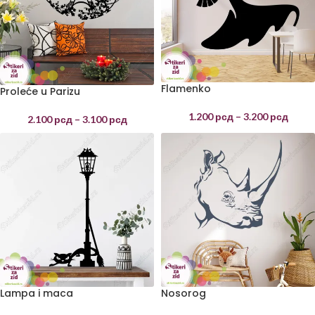
Flamenko
Proleće u Parizu
1.200
рсд
–
3.200
рсд
2.100
рсд
–
3.100
рсд
Lampa i maca
Nosorog