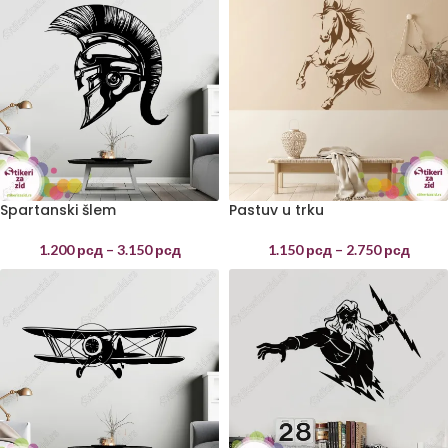
Spartanski šlem
Pastuv u trku
1.200
рсд
–
3.150
рсд
1.150
рсд
–
2.750
рсд