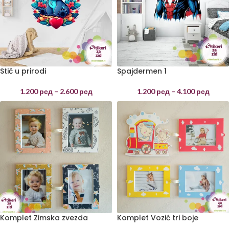
Stič u prirodi
Spajdermen 1
1.200
рсд
–
2.600
рсд
1.200
рсд
–
4.100
рсд
Komplet Zimska zvezda
Komplet Vozić tri boje