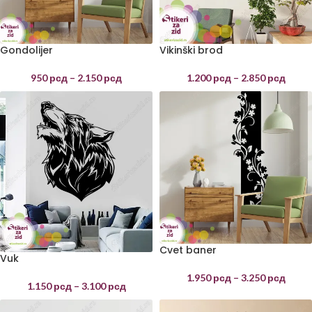
Gondolijer
Vikinški brod
950
рсд
–
2.150
рсд
1.200
рсд
–
2.850
рсд
Cvet baner
Vuk
1.950
рсд
–
3.250
рсд
1.150
рсд
–
3.100
рсд