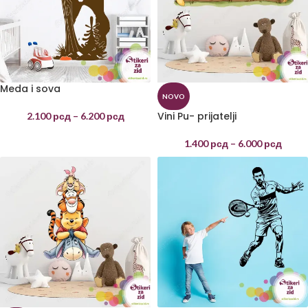
Meda i sova
NOVO
Vini Pu- prijatelji
2.100
рсд
–
6.200
рсд
1.400
рсд
–
6.000
рсд