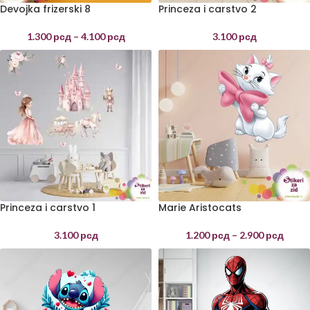
Devojka frizerski 8
Princeza i carstvo 2
1.300
рсд
–
4.100
рсд
3.100
рсд
Princeza i carstvo 1
Marie Aristocats
3.100
рсд
1.200
рсд
–
2.900
рсд