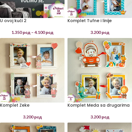
U ovoj kući 2
Komplet Tufne i linije
1.350
рсд
–
4.100
рсд
3.200
рсд
Komplet Zeke
Komplet Meda sa drugarima
3.200
рсд
3.200
рсд