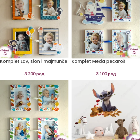
Komplet Lav, slon i majmunče
Komplet Meda pecaroš
3.200
рсд
3.100
рсд