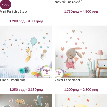
Novak Đoković 1
NOVO
Vini Pu i društvo
1.750
рсд
–
4.800
рсд
1.200
рсд
–
4.300
рсд
Lisac i mali miš
Zeka i srdašca
1.250
рсд
–
3.150
рсд
1.200
рсд
–
2.800
рсд