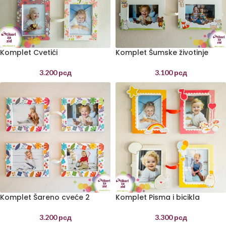
Komplet Cvetići
Komplet Šumske životinje
3.200
рсд
3.100
рсд
Komplet Šareno cveće 2
Komplet Pisma i bicikla
3.200
рсд
3.300
рсд