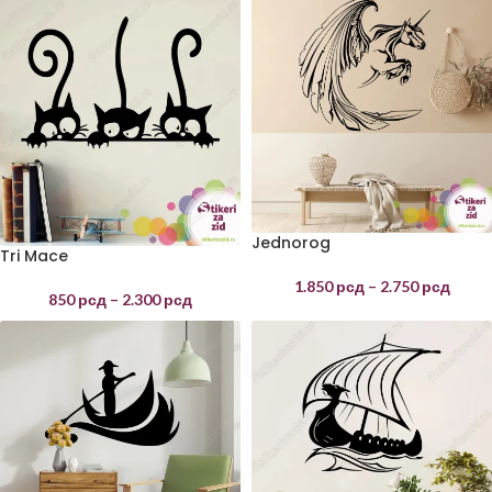
Jednorog
Tri Mace
1.850
рсд
–
2.750
рсд
850
рсд
–
2.300
рсд