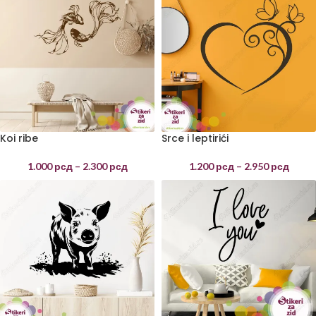
Koi ribe
Srce i leptirići
1.000
рсд
–
2.300
рсд
1.200
рсд
–
2.950
рсд