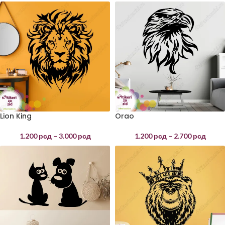
Lion King
Orao
1.200
рсд
–
3.000
рсд
1.200
рсд
–
2.700
рсд