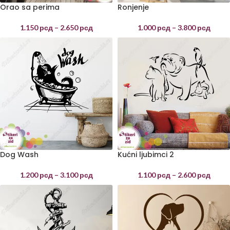
Orao sa perima
Ronjenje
1.150
рсд
–
2.650
рсд
1.000
рсд
–
3.800
рсд
Dog Wash
Kućni ljubimci 2
1.200
рсд
–
3.100
рсд
1.100
рсд
–
2.600
рсд