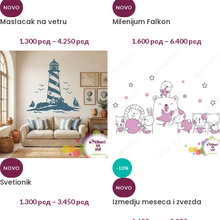
NOVO
NOVO
Maslacak na vetru
Milenijum Falkon
1.300
рсд
–
4.250
рсд
1.600
рсд
–
6.400
рсд
NOVO
-10%
Svetionik
NOVO
Izmedju meseca i zvezda
1.300
рсд
–
3.450
рсд