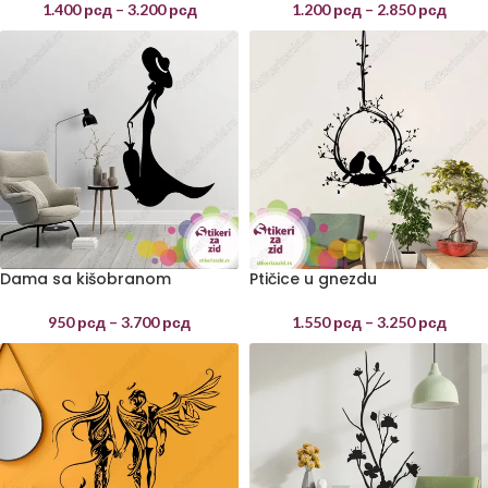
1.400
рсд
–
3.200
рсд
1.200
рсд
–
2.850
рсд
Dama sa kišobranom
Ptičice u gnezdu
950
рсд
–
3.700
рсд
1.550
рсд
–
3.250
рсд