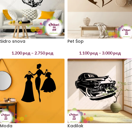
Sidro snova
Pet Šop
1.200
рсд
–
2.750
рсд
1.100
рсд
–
3.000
рсд
Moda
Kadilak