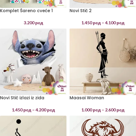
Komplet Šareno cveće 1
Novi Stič 2
3.200
рсд
1.450
рсд
–
4.100
рсд
Novi Stič izlazi iz zida
Maasai Woman
1.450
рсд
–
4.200
рсд
1.000
рсд
–
2.600
рсд