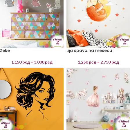
Zeke
Lija spava na mesecu
1.150
рсд
–
3.000
рсд
1.250
рсд
–
2.750
рсд