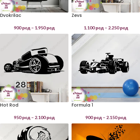
Dvokrilac
Zevs
900
рсд
–
1.950
рсд
1.100
рсд
–
2.250
рсд
Hot Rod
Formula 1
950
рсд
–
2.100
рсд
900
рсд
–
2.150
рсд