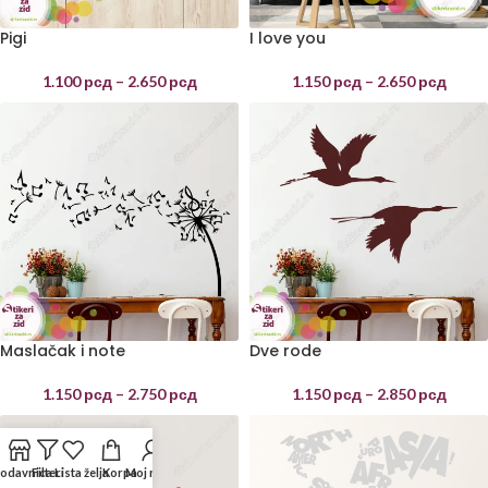
Pigi
I love you
1.100
рсд
–
2.650
рсд
1.150
рсд
–
2.650
рсд
Maslačak i note
Dve rode
1.150
рсд
–
2.750
рсд
1.150
рсд
–
2.850
рсд
odavnica
Filteri
Lista želja
Korpa
Moj nalog