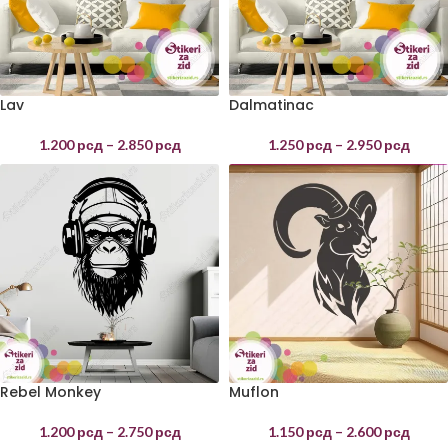
Lav
Dalmatinac
1.200
рсд
–
2.850
рсд
1.250
рсд
–
2.950
рсд
Rebel Monkey
Muflon
1.200
рсд
–
2.750
рсд
1.150
рсд
–
2.600
рсд