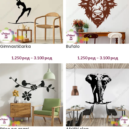
Gimnastičarka
Bufalo
1.250
рсд
–
3.100
рсд
1.250
рсд
–
3.100
рсд
Ptice na grani
Afrički slon