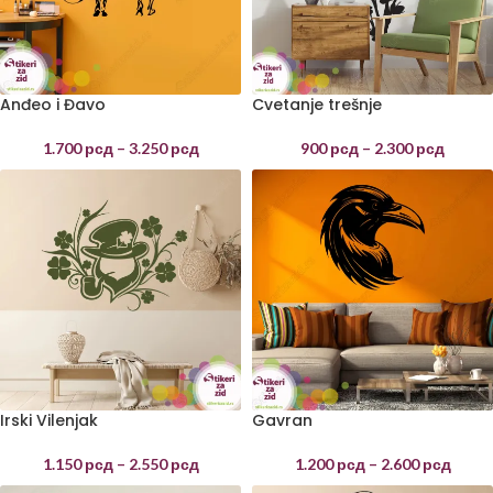
Anđeo i Đavo
Cvetanje trešnje
1.700
рсд
–
3.250
рсд
900
рсд
–
2.300
рсд
Irski Vilenjak
Gavran
1.150
рсд
–
2.550
рсд
1.200
рсд
–
2.600
рсд