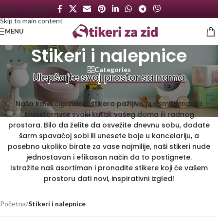
Skip to navigation
Skip to main content
MENU
Stikeri i nalepnice
Categories
Ulepšajte svoj prostor sa nama
Naša kolekcija zidnih stikera pažljivo je osmišljena da
transformiše svaki kutak vašeg doma ili radnog
prostora. Bilo da želite da osvežite dnevnu sobu, dodate
šarm spavaćoj sobi ili unesete boje u kancelariju, a
posebno ukoliko birate za vase najmilije, naši stikeri nude
jednostavan i efikasan način da to postignete.
Istražite naš asortiman i pronađite stikere koji će vašem
prostoru dati novi, inspirativni izgled!
Početna
/
Stikeri i nalepnice