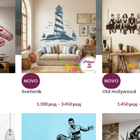
NOVO
NOVO
Svetionik
Old Hollywood
д
1.300
рсд
–
3.450
рсд
1.450
рсд