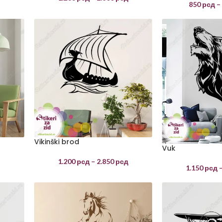
850
рсд
–
Vikinški brod
Vuk
1.200
рсд
–
2.850
рсд
1.150
рсд