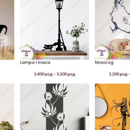
Lampa i maca
Nosorog
д
1.400
рсд
–
3.200
рсд
1.200
рсд