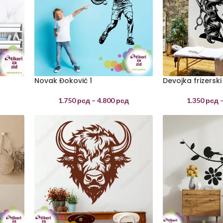
Novak Đoković 1
Devojka frizerski
д
1.750
рсд
–
4.800
рсд
1.350
рсд