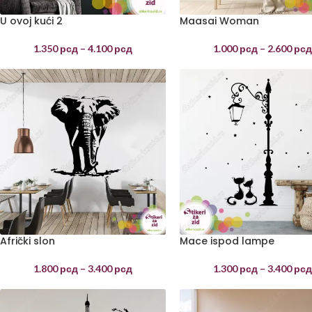
U ovoj kući 2
Maasai Woman
1.350
рсд
–
4.100
рсд
1.000
рсд
–
2.600
рс
Afrički slon
Mace ispod lampe
1.800
рсд
–
3.400
рсд
1.300
рсд
–
3.400
рс