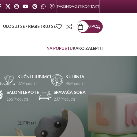
FAQS
NOVOSTI
KONTAKT
ULOGUJ SE / REGISTRUJ SE
0
РСД
NA POPUSTU
KAKO ZALEPITI
KUĆNI LJUBIMCI
KUHINJA
ts
37 Products
86 Products
SALONI LEPOTE
SPAVAĆA SOBA
166 Products
237 Products
KATEGORIJE
Filteri
PROIZVODA