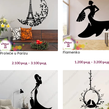
Flamenko
Proleće u Parizu
1.200
рсд
–
3.200
рс
2.100
рсд
–
3.100
рсд