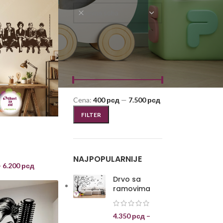
Dnevna soba
FILTRIRAJ PO CENI
Cena:
400 рсд
—
7.500 рсд
FILTER
NAJPOPULARNIJE
–
6.200
рсд
Drvo sa
ramovima
4.350
рсд
–