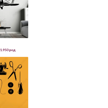
1.950
рсд