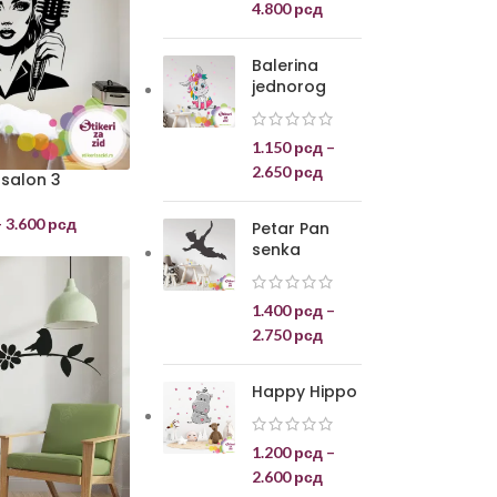
4.800
рсд
Balerina
jednorog
1.150
рсд
–
2.650
рсд
 salon 3
–
3.600
рсд
Petar Pan
senka
1.400
рсд
–
2.750
рсд
Happy Hippo
1.200
рсд
–
2.600
рсд