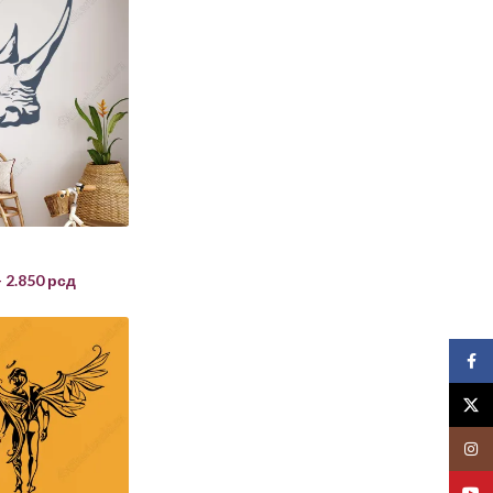
–
2.850
рсд
Face
X
Insta
YouT