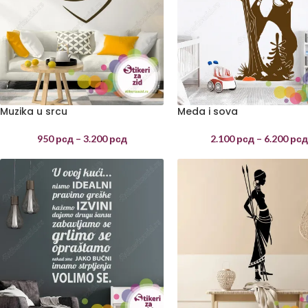
Muzika u srcu
Meda i sova
950
рсд
–
3.200
рсд
2.100
рсд
–
6.200
рс