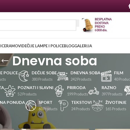
NICE
RAMOVI
DEČIJE LAMPE I POLICE
BLOG
GALERIJA
Dnevna soba
JE POLICE
DEČIJE SOBE
DNEVNA SOBA
FILM
ucts
380 Products
242 Products
40 Produc
TA
POZNATI I SLAVNI
PRIRODA
RAZNO
52 Products
199 Products
397 Products
LNA PONUDA
SPORT
TEKSTOVI
ŽIVOTINJE
s
60 Products
24 Products
165 Products
Prikaži
24
36
48