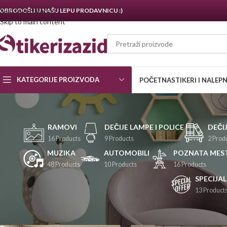
Skip to navigation
OBRODOŠLI U NAŠU LEPU PRODAVNICU :)
Skip to main content
KATEGORIJE PROIZVODA
POČETNA
STIKERI I NALEP
RAMOVI
DEČIJE LAMPE I POLICE
DEČI
16 Products
9 Products
2 Prod
MUZIKA
AUTOMOBILI
POZNATA MES
48 Products
10 Products
16 Products
SPECIJA
13 Product
Početna
/
Dnevna soba
/
Strana 2