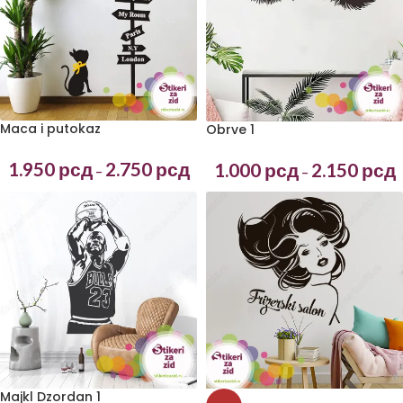
Maca i putokaz
Obrve 1
1.950
рсд
2.750
рсд
1.000
рсд
2.150
рсд
–
–
Majkl Dzordan 1