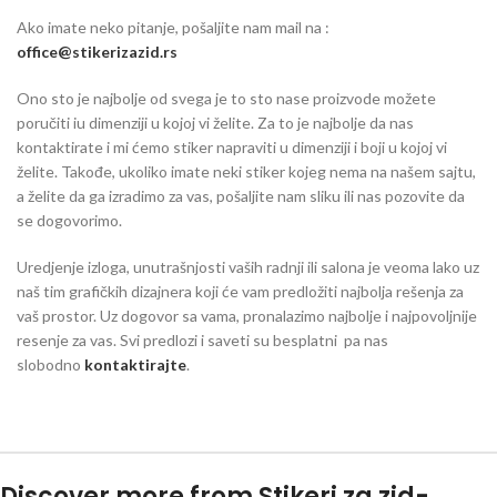
Ako imate neko pitanje, pošaljite nam mail na :
office@stikerizazid.rs
Ono sto je najbolje od svega je to sto nase proizvode možete
poručiti iu dimenziji u kojoj vi želite. Za to je najbolje da nas
kontaktirate i mi ćemo stiker napraviti u dimenziji i boji u kojoj vi
želite. Takođe, ukoliko imate neki stiker kojeg nema na našem sajtu,
a želite da ga izradimo za vas, pošaljite nam sliku ili nas pozovite da
se dogovorimo.
Uredjenje izloga, unutrašnjosti vaših radnji ili salona je veoma lako uz
naš tim grafičkih dizajnera koji će vam predložiti najbolja rešenja za
vaš prostor. Uz dogovor sa vama, pronalazimo najbolje i najpovoljnije
resenje za vas. Svi predlozi i saveti su besplatni pa nas
slobodno
kontaktirajte
.
Discover more from Stikeri za zid-