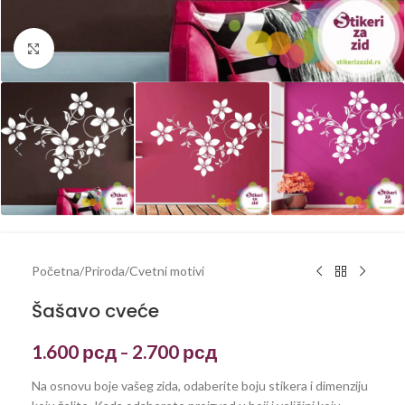
Kliknite za uvećanje
Početna
/
Priroda
/
Cvetni motivi
Šašavo cveće
1.600
рсд
2.700
рсд
–
Na osnovu boje vašeg zida, odaberite boju stikera i dimenziju