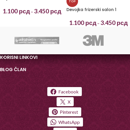
TOP
Devojka frizerski salon 1
1.100
рсд
3.450
рсд
–
1.100
рсд
3.450
рсд
–
KORISNI LINKOVI
BLOG ČLAN
Facebook
X
Pinterest
WhatsApp