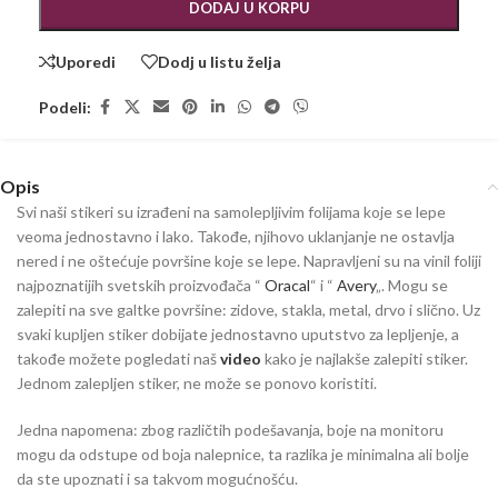
DODAJ U KORPU
Uporedi
Dodj u listu želja
Podeli:
Opis
Svi naši stikeri su izrađeni na samolepljivim folijama koje se lepe
veoma jednostavno i lako. Takođe, njihovo uklanjanje ne ostavlja
nered i ne oštećuje površine koje se lepe. Napravljeni su na vinil foliji
najpoznatijih svetskih proizvođača “
Oracal
“ i “
Avery
„. Mogu se
zalepiti na sve galtke površine: zidove, stakla, metal, drvo i slično. Uz
svaki kupljen stiker dobijate jednostavno uputstvo za lepljenje, a
takođe možete pogledati naš
video
kako je najlakše zalepiti stiker.
Jednom zalepljen stiker, ne može se ponovo koristiti.
Jedna napomena: zbog različtih podešavanja, boje na monitoru
mogu da odstupe od boja nalepnice, ta razlika je minimalna ali bolje
da ste upoznati i sa takvom mogućnošću.