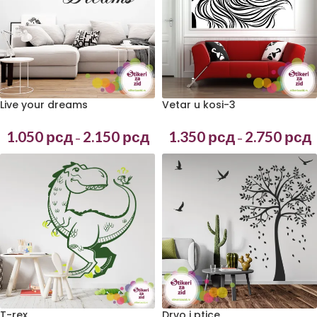
Vetar u kosi-3
Live your dreams
1.350
рсд
2.750
рсд
1.050
рсд
2.150
рсд
–
–
T-rex
Drvo i ptice