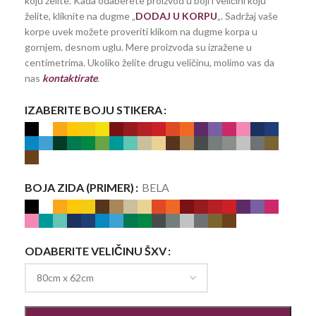
koju želite. Kada odaberete proizvod u boji i veličini koju
želite, kliknite na dugme „
DODAJ U KORPU
„. Sadržaj vaše
korpe uvek možete proveriti klikom na dugme korpa u
gornjem, desnom uglu. Mere proizvoda su izražene u
centimetrima. Ukoliko želite drugu veličinu, molimo vas da
nas
kontaktirate
.
IZABERITE BOJU STIKERA
BOJA ZIDA (PRIMER)
BELA
ODABERITE VELIČINU ŠXV