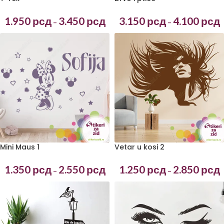
1.950
рсд
3.450
рсд
3.150
рсд
4.100
рсд
–
–
Mini Maus 1
Vetar u kosi 2
1.350
рсд
2.550
рсд
1.250
рсд
2.850
рсд
–
–