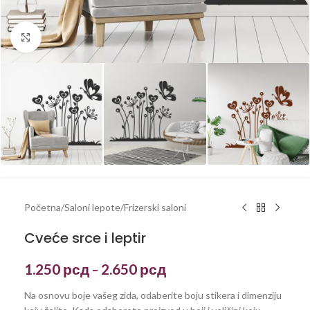
Kliknite za uvećanje
Početna
/
Saloni lepote
/
Frizerski saloni
Cveće srce i leptir
1.250
рсд
2.650
рсд
–
Na osnovu boje vašeg zida, odaberite boju stikera i dimenziju