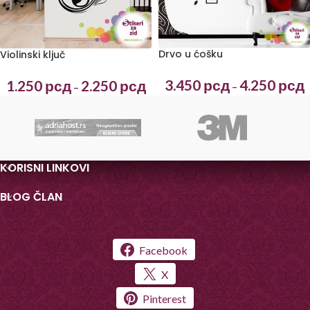
Drvo u ćošku
Violinski ključ
3.450
рсд
4.250
рсд
1.250
рсд
2.250
рсд
–
–
KORISNI LINKOVI
BLOG ČLAN
Facebook
X
Pinterest