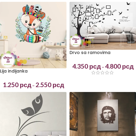
Drvo sa ramovima
4.350
рсд
4.800
рсд
–
Lija indijanka
1.250
рсд
2.550
рсд
–