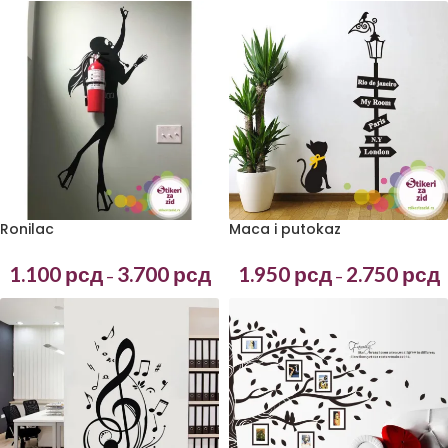
Ronilac
Maca i putokaz
1.100
рсд
3.700
рсд
1.950
рсд
2.750
рсд
–
–