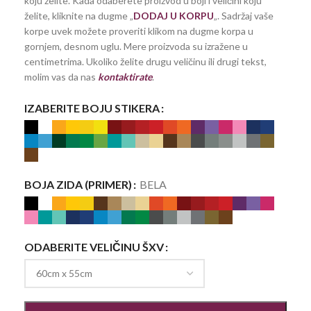
koju želite. Kada odaberete proizvod u boji i veličini koju
želite, kliknite na dugme „
DODAJ U KORPU
„. Sadržaj vaše
korpe uvek možete proveriti klikom na dugme korpa u
gornjem, desnom uglu. Mere proizvoda su izražene u
centimetrima. Ukoliko želite drugu veličinu ili drugi tekst,
molim vas da nas
kontaktirate
.
IZABERITE BOJU STIKERA
BOJA ZIDA (PRIMER)
BELA
ODABERITE VELIČINU ŠXV