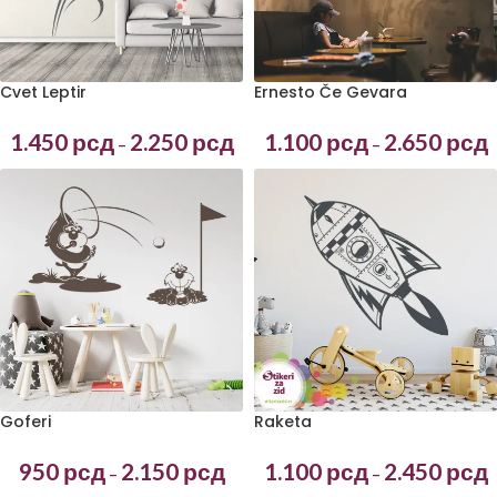
Cvet Leptir
Ernesto Če Gevara
1.450
рсд
2.250
рсд
1.100
рсд
2.650
рсд
–
–
Goferi
Raketa
950
рсд
2.150
рсд
1.100
рсд
2.450
рсд
–
–