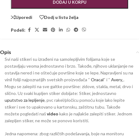
DODAJ U KORPU
Uporedi
Dodj u listu želja
Podeli:
Opis
Svi naši stikeri su izrađeni na samolepljivim folijama koje se
postavljaju veoma jednostavno i brzo. Takođe, njihovo uklanjanje ne
ostavlja nered i ne oštećuje površine koje se lepe. Napravljeni su na
vinil foliji najpoznatijih svetskih proizvođača “
Oracal
“ i “
Avery
„.
Mogu se zalepiti na sve galtke površine: zidove, stakla, metal, drvo i
slično. Uz svaki kupljen stiker dobijate: Stiker, jednostavno
uputstvo za lepljenje
, pvc rakel/pločicu pomoću koje lako lepite
stiker i sve to upakovano u kartonsku, zaštitnu tubu. Takođe
možete pogledati naš
video
kako je najlakše zalepiti stiker. Jednom
zalepljen stiker, ne može se ponovo koristiti.
Jedna napomena: zbog različtih podešavanja, boje na monitoru