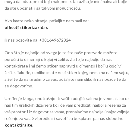
mogu da odstupe od boja nalepnice, ta razlika je minimalna ali bolje
da ste upoznati i sa takvom mogućnošću.
Ako imate neko pitanje, pošaljite nam mail na :
office@stikerizazid.rs
ili nas pozovite na +381649672324
Ono što je najbolje od svega je to što naše proizvode možete
poručiti iu dimenziji u kojoj vi želite. Za to je najbolje da nas
kontaktirate i mi ćemo stiker napraviti u dimenziji i boji u kojoj vi
želite. Takođe, ukoliko imate neki stiker kojeg nema na našem sajtu,
a želite da ga izradimo za vas, pošaljite nam sliku ili nas pozovite da
se dogovorimo.
Uređenje izloga, unutrašnjosti vaših radnji ili salona je veoma lako uz
naš tim grafičkih dizajnera koji će vam predložiti najbolja rešenja za
vaš prostor. Uz dogovor sa vama, pronalazimo najbolje i najpovoljnije
rešenje za vas. Svi predlozi i saveti su besplatni pa nas slobodno
kontaktirajte
.