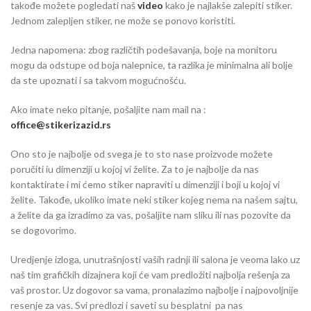
takođe možete pogledati naš
video
kako je najlakše zalepiti stiker.
Jednom zalepljen stiker, ne može se ponovo koristiti.
Jedna napomena: zbog različtih podešavanja, boje na monitoru
mogu da odstupe od boja nalepnice, ta razlika je minimalna ali bolje
da ste upoznati i sa takvom mogućnošću.
Ako imate neko pitanje, pošaljite nam mail na :
office@stikerizazid.rs
Ono sto je najbolje od svega je to sto nase proizvode možete
poručiti iu dimenziji u kojoj vi želite. Za to je najbolje da nas
kontaktirate i mi ćemo stiker napraviti u dimenziji i boji u kojoj vi
želite. Takođe, ukoliko imate neki stiker kojeg nema na našem sajtu,
a želite da ga izradimo za vas, pošaljite nam sliku ili nas pozovite da
se dogovorimo.
Uredjenje izloga, unutrašnjosti vaših radnji ili salona je veoma lako uz
naš tim grafičkih dizajnera koji će vam predložiti najbolja rešenja za
vaš prostor. Uz dogovor sa vama, pronalazimo najbolje i najpovoljnije
resenje za vas. Svi predlozi i saveti su besplatni pa nas