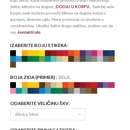
koju želite. Kada odaberete proizvod u boji i veličini koju
želite, kliknite na dugme „
DODAJ U KORPU
„. Sadržaj vaše
korpe uvek možete proveriti klikom na dugme korpa u
gornjem, desnom uglu. Mere proizvoda su izražene u
centimetrima. Ukoliko želite drugu veličinu, molimo vas da
nas
kontaktirate
.
IZABERITE BOJU STIKERA
BOJA ZIDA (PRIMER)
BELA
ODABERITE VELIČINU ŠXV
ODABERITE PRAVAC STIKERA