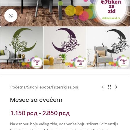
Kliknite za uvećanje
Početna
/
Saloni lepote
/
Frizerski saloni
Mesec sa cvećem
1.150
рсд
2.850
рсд
–
Na osnovu boje vašeg zida, odaberite boju stikera i dimenziju