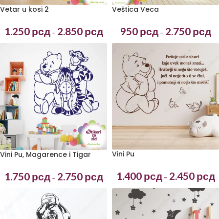
Vetar u kosi 2
Veštica Veca
1.250
рсд
2.850
рсд
950
рсд
2.750
рсд
–
–
Vini Pu
Vini Pu, Magarence i Tigar
1.400
рсд
2.450
рсд
1.750
рсд
2.750
рсд
–
–