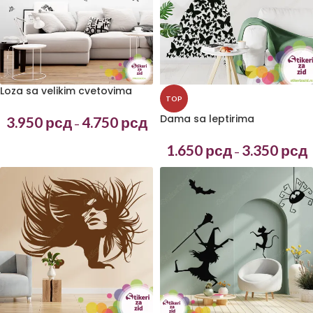
Loza sa velikim cvetovima
TOP
Dama sa leptirima
3.950
рсд
4.750
рсд
–
1.650
рсд
3.350
рсд
–