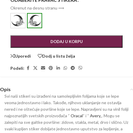
Okrenut na desnu stranu ⟹
DODAJ U KORPU
Uporedi
Dodj u listu želja
Podeli:
Opis
Svi naši stikeri su izrađeni na samolepljivim folijama koje se lepe
veoma jednostavno i lako. Takođe, njihovo uklanjanje ne ostavlja
nered i ne oštećuje površine koje se lepe. Napravljeni su na vinil foliji
najpoznatijih svetskih proizvođača “
Oracal
“ i “
Avery
„. Mogu se
zalepiti na sve galtke površine: zidove, stakla, metal, drvo i slično. Uz
svaki kupljen stiker dobijate jednostavno uputstvo za lepljenje, a