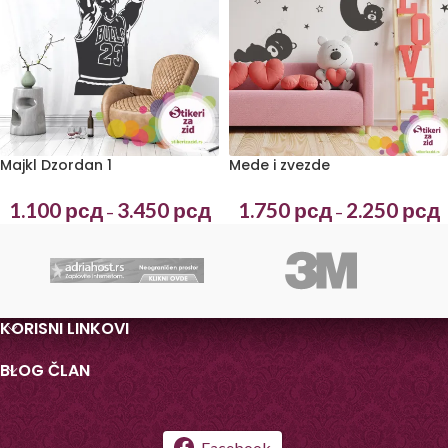
Majkl Dzordan 1
Mede i zvezde
1.100
рсд
3.450
рсд
1.750
рсд
2.250
рсд
–
–
KORISNI LINKOVI
BLOG ČLAN
Facebook