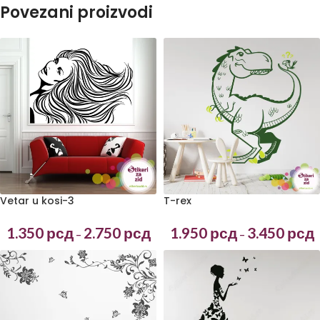
Povezani proizvodi
Vetar u kosi-3
T-rex
1.350
рсд
2.750
рсд
1.950
рсд
3.450
рсд
–
–