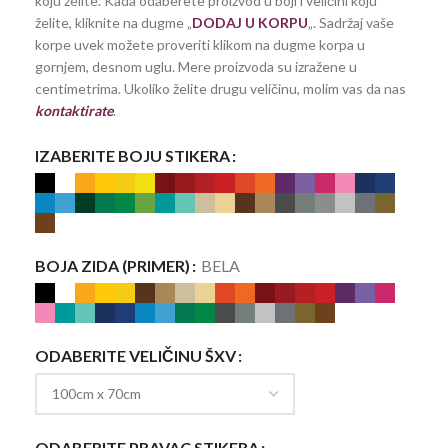
koju želite. Kada odaberete proizvod u boji i veličini koju
želite, kliknite na dugme „
DODAJ U KORPU
„. Sadržaj vaše
korpe uvek možete proveriti klikom na dugme korpa u
gornjem, desnom uglu. Mere proizvoda su izražene u
centimetrima. Ukoliko želite drugu veličinu, molim vas da nas
kontaktirate
.
IZABERITE BOJU STIKERA
BOJA ZIDA (PRIMER)
BELA
ODABERITE VELIČINU ŠXV
ODABERITE PRAVAC STIKERA