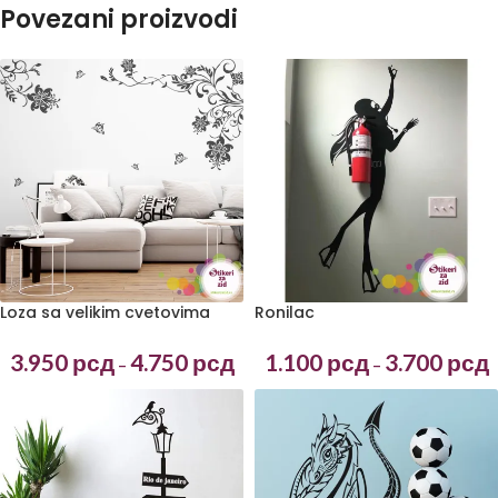
Povezani proizvodi
Loza sa velikim cvetovima
Ronilac
3.950
рсд
4.750
рсд
1.100
рсд
3.700
рсд
–
–