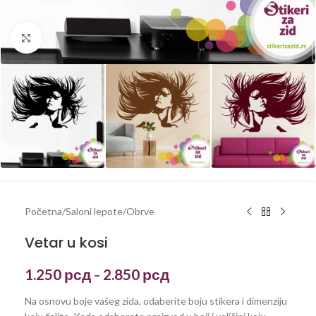
Kliknite za uvećanje
Početna
/
Saloni lepote
/
Obrve
Vetar u kosi
1.250
рсд
2.850
рсд
–
Na osnovu boje vašeg zida, odaberite boju stikera i dimenziju