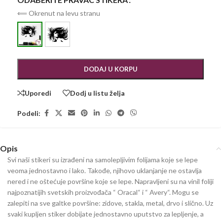
⟸ Okrenut na levu stranu
DODAJ U KORPU
Uporedi
Dodj u listu želja
Podeli:
Opis
Svi naši stikeri su izrađeni na samolepljivim folijama koje se lepe
veoma jednostavno i lako. Takođe, njihovo uklanjanje ne ostavlja
nered i ne oštećuje površine koje se lepe. Napravljeni su na vinil foliji
najpoznatijih svetskih proizvođača “ Oracal“ i “ Avery“. Mogu se
zalepiti na sve galtke površine: zidove, stakla, metal, drvo i slično. Uz
svaki kupljen stiker dobijate jednostavno uputstvo za lepljenje, a