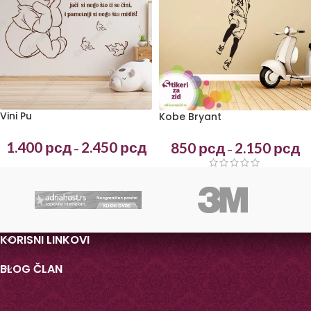
Vini Pu
Kobe Bryant
1.400
рсд
2.450
рсд
850
рсд
2.150
рсд
–
–
KORISNI LINKOVI
BLOG ČLAN