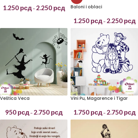
1.250
рсд
2.250
рсд
Baloni i oblaci
–
1.250
рсд
2.250
рсд
–
Veštica Veca
Vini Pu, Magarence i Tigar
950
рсд
2.750
рсд
1.750
рсд
2.750
рсд
–
–