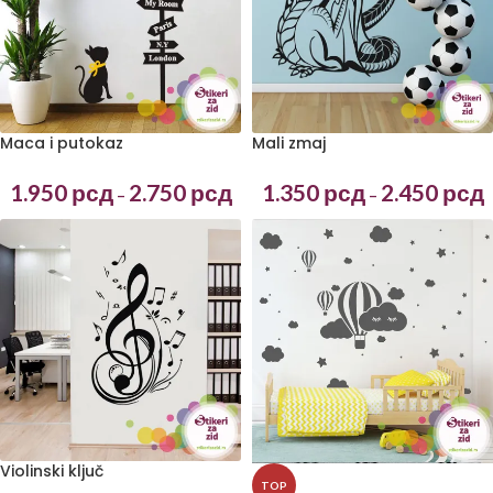
Maca i putokaz
Mali zmaj
1.950
рсд
2.750
рсд
1.350
рсд
2.450
рсд
–
–
Violinski ključ
TOP