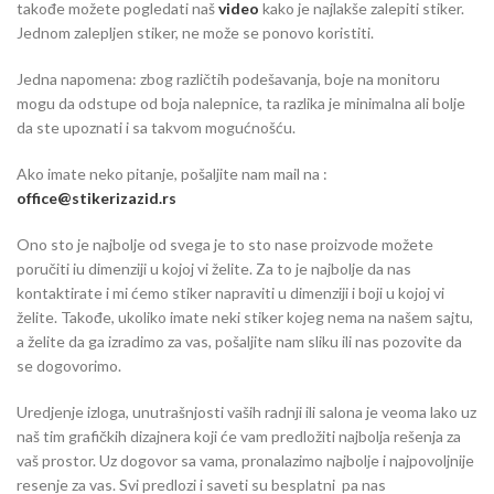
takođe možete pogledati naš
video
kako je najlakše zalepiti stiker.
Jednom zalepljen stiker, ne može se ponovo koristiti.
Jedna napomena: zbog različtih podešavanja, boje na monitoru
mogu da odstupe od boja nalepnice, ta razlika je minimalna ali bolje
da ste upoznati i sa takvom mogućnošću.
Ako imate neko pitanje, pošaljite nam mail na :
office@stikerizazid.rs
Ono sto je najbolje od svega je to sto nase proizvode možete
poručiti iu dimenziji u kojoj vi želite. Za to je najbolje da nas
kontaktirate i mi ćemo stiker napraviti u dimenziji i boji u kojoj vi
želite. Takođe, ukoliko imate neki stiker kojeg nema na našem sajtu,
a želite da ga izradimo za vas, pošaljite nam sliku ili nas pozovite da
se dogovorimo.
Uredjenje izloga, unutrašnjosti vaših radnji ili salona je veoma lako uz
naš tim grafičkih dizajnera koji će vam predložiti najbolja rešenja za
vaš prostor. Uz dogovor sa vama, pronalazimo najbolje i najpovoljnije
resenje za vas. Svi predlozi i saveti su besplatni pa nas