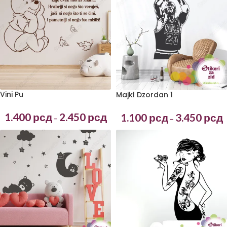
Vini Pu
Majkl Dzordan 1
1.400
рсд
2.450
рсд
1.100
рсд
3.450
рсд
–
–