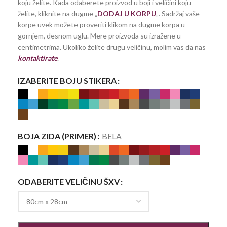
koju želite. Kada odaberete proizvod u boji i veličini koju
želite, kliknite na dugme „
DODAJ U KORPU
„. Sadržaj vaše
korpe uvek možete proveriti klikom na dugme korpa u
gornjem, desnom uglu. Mere proizvoda su izražene u
centimetrima. Ukoliko želite drugu veličinu, molim vas da nas
kontaktirate
.
IZABERITE BOJU STIKERA
BOJA ZIDA (PRIMER)
BELA
ODABERITE VELIČINU ŠXV