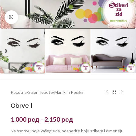
Kliknite za uvećanje
Početna
/
Saloni lepote
/
Manikir i Pedikir
Obrve 1
1.000
рсд
2.150
рсд
–
Na osnovu boje vašeg zida, odaberite boju stikera i dimenziju