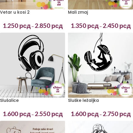
Vetar u kosi 2
Mali zmaj
1.250
рсд
2.850
рсд
1.350
рсд
2.450
рсд
–
–
Slušalice
Sluške ležaljka
1.600
рсд
2.550
рсд
1.600
рсд
2.750
рсд
–
–