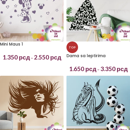
Mini Maus 1
TOP
Dama sa leptirima
1.350
рсд
2.550
рсд
–
1.650
рсд
3.350
рсд
–