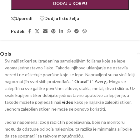
DODAJ U KORPU
Uporedi
Dodj u listu želja
Podeli:
Opis
Svi naši stikeri su izrađeni na samolepljivim folijama koje se lepe
veoma jednostavno i lako. Takođe, njihovo uklanjanje ne ostavlja
nered i ne oštećuje površine koje se lepe. Napravljeni su na vinil foliji
najpoznatijih svetskih proizvođača “
Oracal
“ i “
Avery
„. Mogu se
zalepiti na sve galtke površine: zidove, stakla, metal, drvo i slično. Uz
svaki kupljen stiker dobijate jednostavno uputstvo za lepljenje, a
takođe možete pogledati naš
video
kako je najlakše zalepiti stiker.
Jednom zalepljen stiker, ne može se ponovo koristiti.
Jedna napomena: zbog različtih podešavanja, boje na monitoru
mogu da odstupe od boja nalepnice, ta razlika je minimalna ali bolje
da ste upoznati i sa takvom mogućnošću.