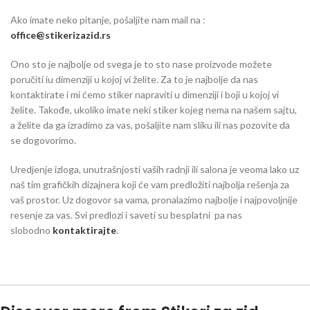
Ako imate neko pitanje, pošaljite nam mail na :
office@stikerizazid.rs
Ono sto je najbolje od svega je to sto nase proizvode možete
poručiti iu dimenziji u kojoj vi želite. Za to je najbolje da nas
kontaktirate i mi ćemo stiker napraviti u dimenziji i boji u kojoj vi
želite. Takođe, ukoliko imate neki stiker kojeg nema na našem sajtu,
a želite da ga izradimo za vas, pošaljite nam sliku ili nas pozovite da
se dogovorimo.
Uredjenje izloga, unutrašnjosti vaših radnji ili salona je veoma lako uz
naš tim grafičkih dizajnera koji će vam predložiti najbolja rešenja za
vaš prostor. Uz dogovor sa vama, pronalazimo najbolje i najpovoljnije
resenje za vas. Svi predlozi i saveti su besplatni pa nas
slobodno
kontaktirajte
.