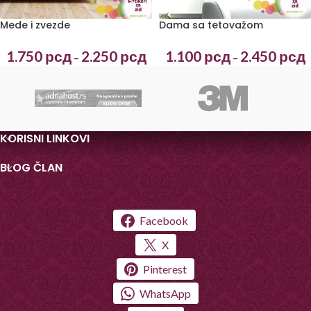
Mede i zvezde
Dama sa tetovažom
1.750
рсд
2.250
рсд
1.100
рсд
2.450
рсд
–
–
KORISNI LINKOVI
BLOG ČLAN
Facebook
X
Pinterest
WhatsApp