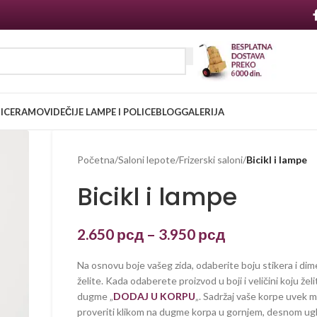
NICE
RAMOVI
DEČIJE LAMPE I POLICE
BLOG
GALERIJA
Početna
/
Saloni lepote
/
Frizerski saloni
/
Bicikl i lampe
Bicikl i lampe
2.650
рсд
–
3.950
рсд
Na osnovu boje vašeg zida, odaberite boju stikera i dim
želite. Kada odaberete proizvod u boji i veličini koju želi
dugme „
DODAJ U KORPU
„. Sadržaj vaše korpe uvek 
proveriti klikom na dugme korpa u gornjem, desnom ug