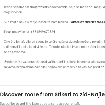
Jedna napomena: zbog različtih podešavanja, boje na monitoru mogu da o
mogućnošću.
Ako imate neko pitanje, pošaljite nam mail na :
office@stikerizazid.rs
ili nas pozovite na +381649672324
Ono što je najbolje od svega je to što naše proizvode možete poručiti iu 
u dimenziji i boji u kojoj vi želite. Takođe, ukoliko imate neki stiker koj
se dogovorimo.
Uređenje izloga, unutrašnjosti vaših radnji ili salona je veoma lako uz na
sa vama, pronalazimo najbolje i najpovoljnije rešenje za vas. Svi predlo
Discover more from Stikeri za zid-Najle
Subscribe to get the latest posts sent to your email.