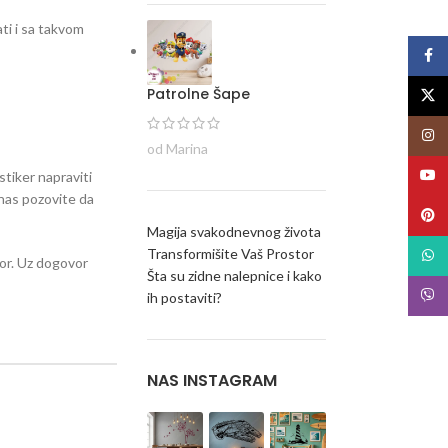
ti i sa takvom
Face
Patrolne Šape
X
Insta
od Marina
YouT
stiker napraviti
i nas pozovite da
Pinte
Magija svakodnevnog života
Transformišite Vaš Prostor
What
stor. Uz dogovor
Šta su zidne nalepnice i kako
Viber
ih postaviti?
NAS INSTAGRAM