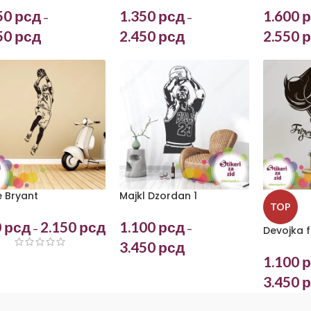
50
рсд
1.350
рсд
1.600
р
–
–
50
рсд
2.450
рсд
2.550
р
 Bryant
Majkl Dzordan 1
TOP
0
рсд
2.150
рсд
1.100
рсд
–
–
Devojka fr
3.450
рсд
1.100
р
3.450
р