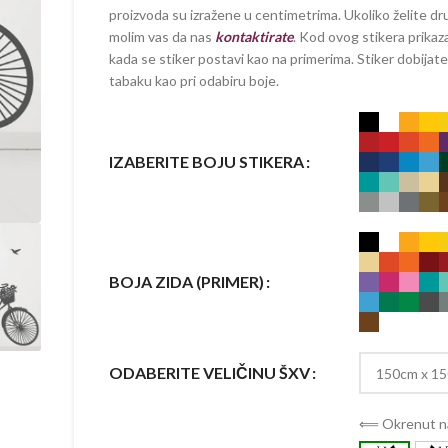
proizvoda su izražene u centimetrima. Ukoliko želite dru
molim vas da nas
kontaktirate
. Kod ovog stikera prikaza
kada se stiker postavi kao na primerima. Stiker dobijat
tabaku kao pri odabiru boje.
IZABERITE BOJU STIKERA
BOJA ZIDA (PRIMER)
ODABERITE VELIČINU ŠXV
⟸ Okrenut na