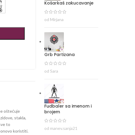
Košarkaš zakucavanje
od Mirjana
Grb Partizana
od Sara
Fudbaler sa imenom i
 ne oštećuje
brojem
zidove, stakla,
sve to
od manev.sanja21
ponovo koristiti.