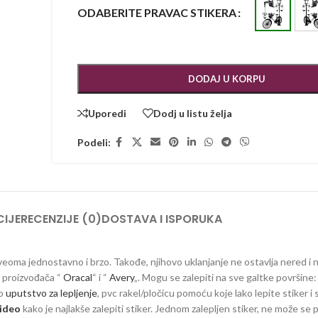
ODABERITE PRAVAC STIKERA
DODAJ U KORPU
Uporedi
Dodj u listu želja
Podeli:
IJE
RECENZIJE (0)
DOSTAVA I ISPORUKA
ju veoma jednostavno i brzo. Takođe, njihovo uklanjanje ne ostavlja nered i
ih proizvođača “
Oracal
“ i “
Avery
„. Mogu se zalepiti na sve galtke površine: 
no
uputstvo za lepljenje
, pvc rakel/pločicu pomoću koje lako lepite stiker i 
ideo
kako je najlakše zalepiti stiker. Jednom zalepljen stiker, ne može se 