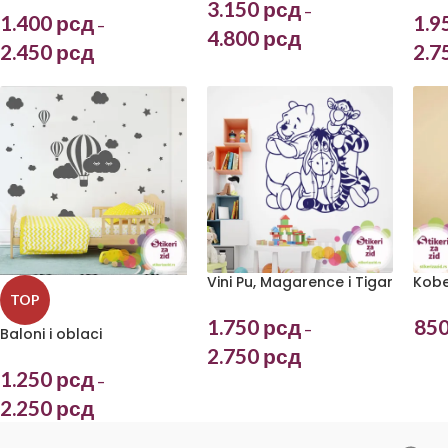
3.150
рсд
–
1.9
1.400
рсд
–
4.800
рсд
2.7
2.450
рсд
Vini Pu, Magarence i Tigar
Kobe
TOP
1.750
рсд
85
–
Baloni i oblaci
2.750
рсд
1.250
рсд
–
2.250
рсд