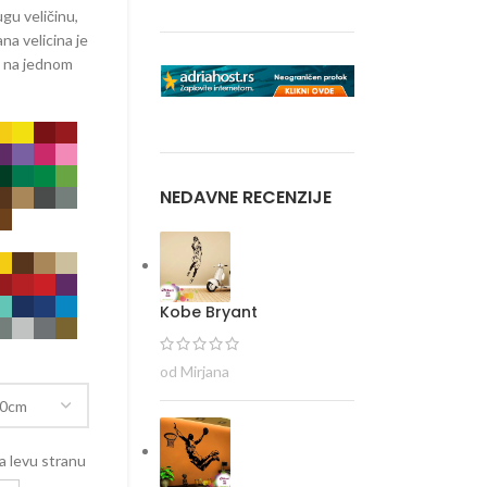
gu veličinu,
na velicina je
e na jednom
NEDAVNE RECENZIJE
Kobe Bryant
od Mirjana
 levu stranu