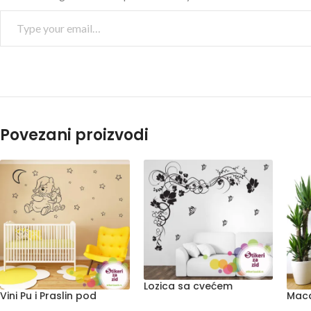
Povezani proizvodi
Lozica sa cvećem
Vini Pu i Praslin pod
Maca
zvezdama