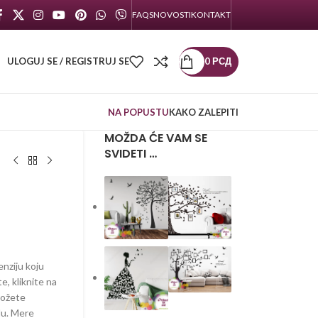
FAQS
NOVOSTI
KONTAKT
ULOGUJ SE / REGISTRUJ SE
0
РСД
NA POPUSTU
KAKO ZALEPITI
MOŽDA ĆE VAM SE
SVIDETI …
enziju koju
te, kliknite na
možete
lu. Mere