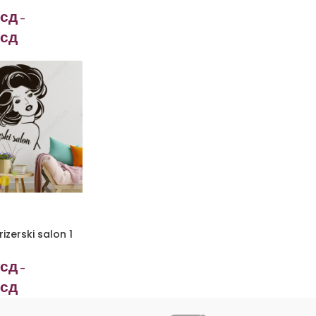
сд
–
сд
izerski salon 1
сд
–
сд