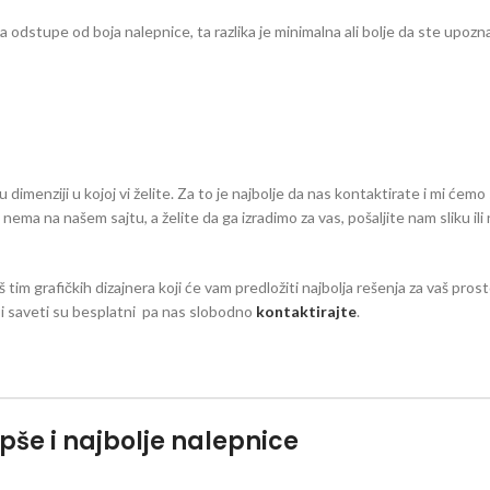
dstupe od boja nalepnice, ta razlika je minimalna ali bolje da ste upozna
dimenziji u kojoj vi želite. Za to je najbolje da nas kontaktirate i mi ćemo 
eg nema na našem sajtu, a želite da ga izradimo za vas, pošaljite nam sliku il
š tim grafičkih dizajnera koji će vam predložiti najbolja rešenja za vaš pro
zi i saveti su besplatni pa nas slobodno
kontaktirajte
.
pše i najbolje nalepnice