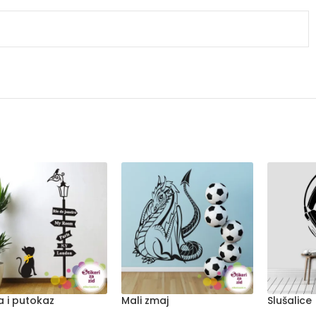
 i putokaz
Mali zmaj
Slušalice