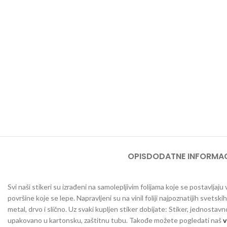
OPIS
DODATNE INFORMAC
Svi naši stikeri su izrađeni na samolepljivim folijama koje se postavlja
površine koje se lepe. Napravljeni su na vinil foliji najpoznatijih svetsk
metal, drvo i slično. Uz svaki kupljen stiker dobijate: Stiker, jednostav
upakovano u kartonsku, zaštitnu tubu. Takođe možete pogledati naš
v