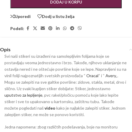
DODAJ U KORPU
Uporedi
Dodj u listu želja
Podeli:
Opis
Svi naši stikeri su izrađeni na samolepljivim folijama koje se
postavljaju veoma jednostavno i brzo. Takođe, njihovo uklanjanje ne
ostavlja nered i ne oštećuje površine koje se lepe. Napravljeni su na
vinil foliji najpoznatijih svetskih proizvođača “
Oracal
“ i “
Avery
„.
Mogu se zalepiti na sve galtke površine: zidove, stakla, metal, drvo i
slično. Uz svaki kupljen stiker dobijate: Stiker, jednostavno
uputstvo za lepljenje
, pvc rakel/pločicu pomoću koje lako lepite
stiker i sve to upakovano u kartonsku, zaštitnu tubu. Takođe
možete pogledati naš
video
kako je najlakše zalepiti stiker. Jednom
zalepljen stiker, ne može se ponovo koristiti.
Jedna napomena: zbog različtih podešavanja, boje na monitoru