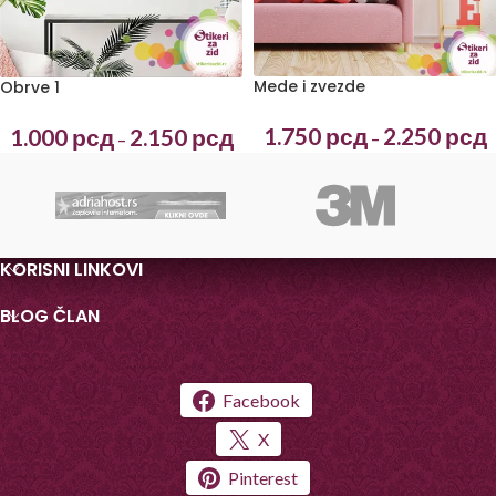
Mede i zvezde
Obrve 1
1.750
рсд
2.250
рсд
1.000
рсд
2.150
рсд
–
–
KORISNI LINKOVI
BLOG ČLAN
Facebook
X
Pinterest