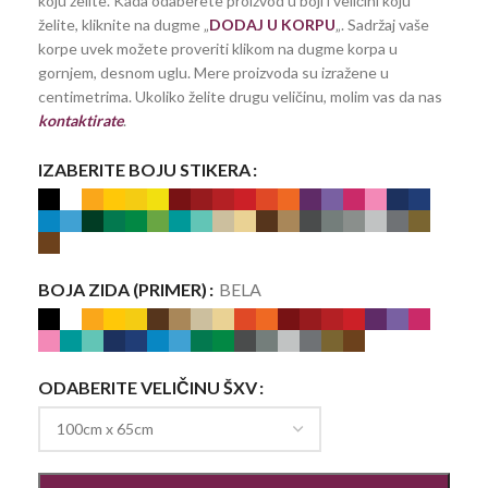
koju želite. Kada odaberete proizvod u boji i veličini koju
želite, kliknite na dugme „
DODAJ U KORPU
„. Sadržaj vaše
korpe uvek možete proveriti klikom na dugme korpa u
gornjem, desnom uglu. Mere proizvoda su izražene u
centimetrima. Ukoliko želite drugu veličinu, molim vas da nas
kontaktirate
.
IZABERITE BOJU STIKERA
BOJA ZIDA (PRIMER)
BELA
ODABERITE VELIČINU ŠXV