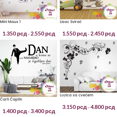
Lisac Svirač
Mini Maus 1
1.550
рсд
2.450
рсд
1.350
рсд
2.550
рсд
–
–
Lozica sa cvećem
Čarli Čaplin
3.150
рсд
4.800
рсд
–
1.400
рсд
3.400
рсд
–