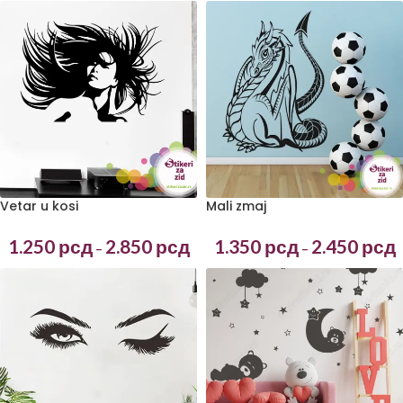
Vetar u kosi
Mali zmaj
1.250
рсд
2.850
рсд
1.350
рсд
2.450
рсд
–
–