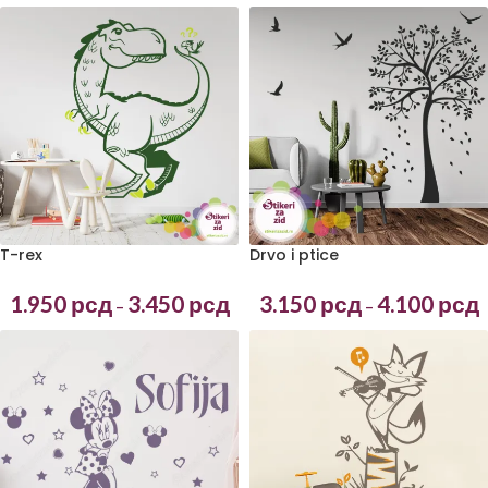
T-rex
Drvo i ptice
1.950
рсд
3.450
рсд
3.150
рсд
4.100
рсд
–
–