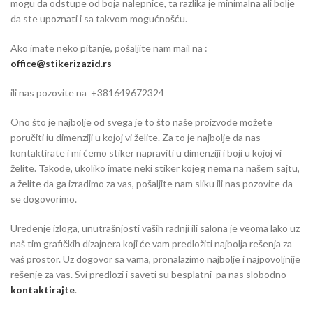
mogu da odstupe od boja nalepnice, ta razlika je minimalna ali bolje
da ste upoznati i sa takvom mogućnošću.
Ako imate neko pitanje, pošaljite nam mail na :
office@stikerizazid.rs
ili nas pozovite na +381649672324
Ono što je najbolje od svega je to što naše proizvode možete
poručiti iu dimenziji u kojoj vi želite. Za to je najbolje da nas
kontaktirate i mi ćemo stiker napraviti u dimenziji i boji u kojoj vi
želite. Takođe, ukoliko imate neki stiker kojeg nema na našem sajtu,
a želite da ga izradimo za vas, pošaljite nam sliku ili nas pozovite da
se dogovorimo.
Uređenje izloga, unutrašnjosti vaših radnji ili salona je veoma lako uz
naš tim grafičkih dizajnera koji će vam predložiti najbolja rešenja za
vaš prostor. Uz dogovor sa vama, pronalazimo najbolje i najpovoljnije
rešenje za vas. Svi predlozi i saveti su besplatni pa nas slobodno
kontaktirajte
.