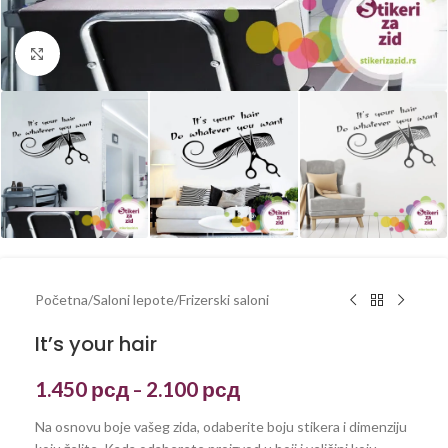
Kliknite za uvećanje
Početna
/
Saloni lepote
/
Frizerski saloni
It’s your hair
1.450
рсд
2.100
рсд
–
Na osnovu boje vašeg zida, odaberite boju stikera i dimenziju