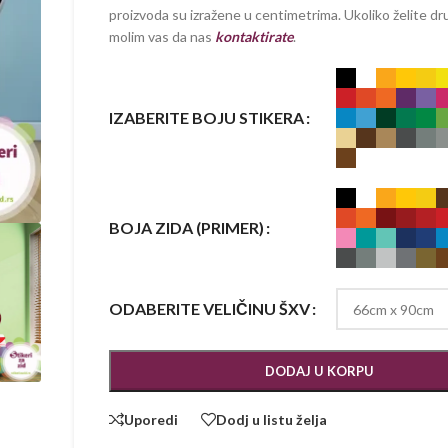
proizvoda su izražene u centimetrima. Ukoliko želite dru
molim vas da nas
kontaktirate
.
IZABERITE BOJU STIKERA
BOJA ZIDA (PRIMER)
ODABERITE VELIČINU ŠXV
DODAJ U KORPU
Uporedi
Dodj u listu želja