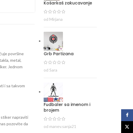
Košarkaš zakucavanje
od Mirjana
Grb Partizana
ećuje površine
takla, metal,
tiker. Jednom
od Sara
ti i sa takvom
Fudbaler sa imenom i
brojem
Face
 stiker napraviti
i nas pozovite da
od manev.sanja21
X