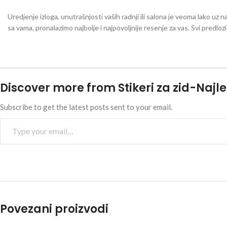
Uredjenje izloga, unutrašnjosti vaših radnji ili salona je veoma lako uz n
sa vama, pronalazimo najbolje i najpovoljnije resenje za vas. Svi predlo
Discover more from Stikeri za zid-Najle
Subscribe to get the latest posts sent to your email.
Povezani proizvodi