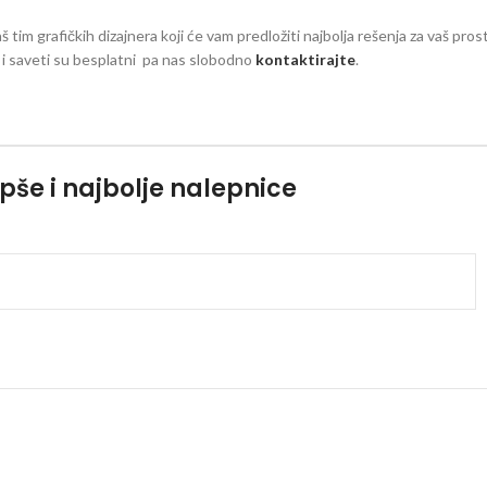
aš tim grafičkih dizajnera koji će vam predložiti najbolja rešenja za vaš pro
zi i saveti su besplatni pa nas slobodno
kontaktirajte
.
pše i najbolje nalepnice