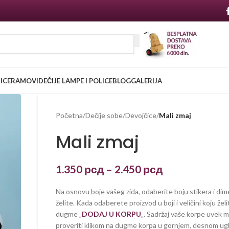
NICE
RAMOVI
DEČIJE LAMPE I POLICE
BLOG
GALERIJA
Početna
/
Dečije sobe
/
Devojčice
/
Mali zmaj
Mali zmaj
1.350
рсд
–
2.450
рсд
Na osnovu boje vašeg zida, odaberite boju stikera i dim
želite. Kada odaberete proizvod u boji i veličini koju želi
dugme „
DODAJ U KORPU
„. Sadržaj vaše korpe uvek 
proveriti klikom na dugme korpa u gornjem, desnom ug