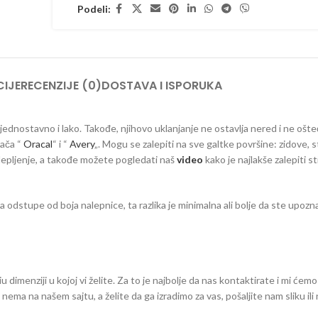
Podeli:
IJE
RECENZIJE (0)
DOSTAVA I ISPORUKA
a jednostavno i lako. Takođe, njihovo uklanjanje ne ostavlja nered i ne ošt
đača “
Oracal
“ i “
Avery
„. Mogu se zalepiti na sve galtke površine: zidove, s
 lepljenje, a takođe možete pogledati naš
video
kako je najlakše zalepiti s
dstupe od boja nalepnice, ta razlika je minimalna ali bolje da ste upozna
dimenziji u kojoj vi želite. Za to je najbolje da nas kontaktirate i mi ćemo
eg nema na našem sajtu, a želite da ga izradimo za vas, pošaljite nam sliku il