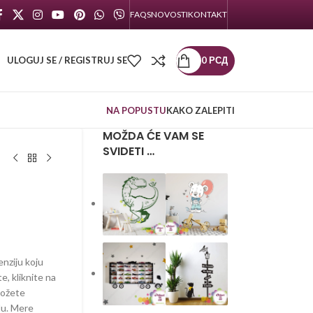
FAQS
NOVOSTI
KONTAKT
ULOGUJ SE / REGISTRUJ SE
0
РСД
NA POPUSTU
KAKO ZALEPITI
MOŽDA ĆE VAM SE
SVIDETI …
enziju koju
te, kliknite na
možete
lu. Mere