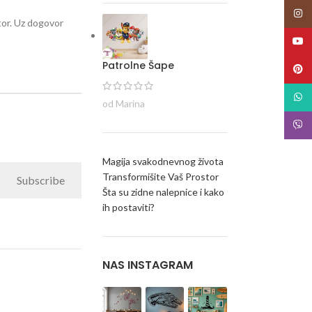
Insta
stor. Uz dogovor
YouT
Patrolne Šape
Pinte
What
od Marina
Viber
Magija svakodnevnog života
Transformišite Vaš Prostor
Subscribe
Šta su zidne nalepnice i kako
ih postaviti?
NAS INSTAGRAM