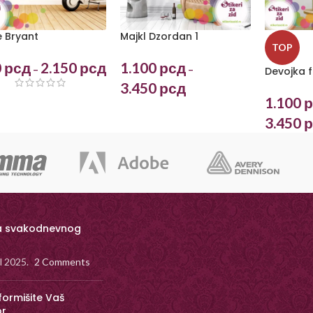
 Bryant
Majkl Dzordan 1
TOP
0
рсд
2.150
рсд
1.100
рсд
–
–
Devojka fr
3.450
рсд
1.100
р
3.450
р
a svakodnevnog
il 2025.
2 Comments
formišite Vaš
or