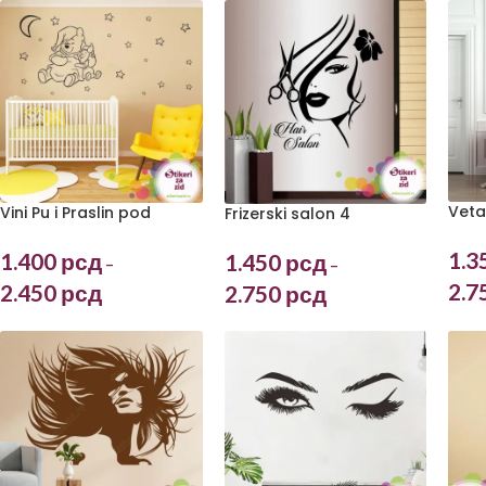
Veta
Vini Pu i Praslin pod
Frizerski salon 4
zvezdama
1.3
1.400
рсд
1.450
рсд
–
–
2.7
2.450
рсд
2.750
рсд