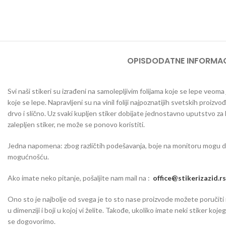
OPIS
DODATNE INFORMAC
Svi naši stikeri su izrađeni na samolepljivim folijama koje se lepe veom
koje se lepe. Napravljeni su na vinil foliji najpoznatijih svetskih proizvo
drvo i slično. Uz svaki kupljen stiker dobijate jednostavno uputstvo za
zalepljen stiker, ne može se ponovo koristiti.
Jedna napomena: zbog različtih podešavanja, boje na monitoru mogu da o
mogućnošću.
Ako imate neko pitanje, pošaljite nam mail na :
office@stikerizazid.rs
Ono sto je najbolje od svega je to sto nase proizvode možete poručiti iu 
u dimenziji i boji u kojoj vi želite. Takođe, ukoliko imate neki stiker koj
se dogovorimo.