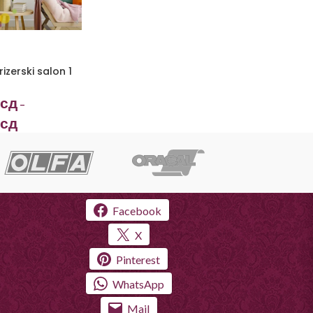
izerski salon 1
сд
–
сд
Facebook
X
Pinterest
WhatsApp
Mail