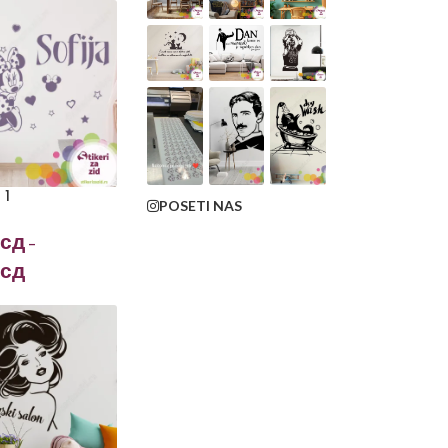
 1
POSETI NAS
сд
–
сд