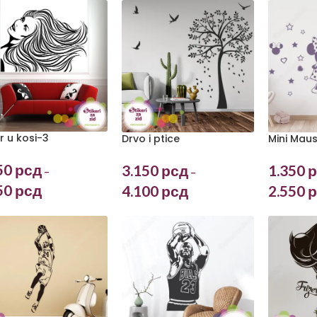
r u kosi-3
Drvo i ptice
Mini Maus
50
рсд
3.150
рсд
1.350
р
–
–
50
рсд
4.100
рсд
2.550
р