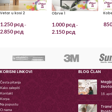
Vetar u kosi 2
Kobe
Obrve 1
1.250
рсд
85
1.000
рсд
–
–
2.850
рсд
2.150
рсд
KORISNI LINKOVI
BLOG ČLAN
Magij
Česta pitanja
života
Kako zalepiti
Kontakt
18. apr
Korpa
Na popustu
Trans
O nama
Prost