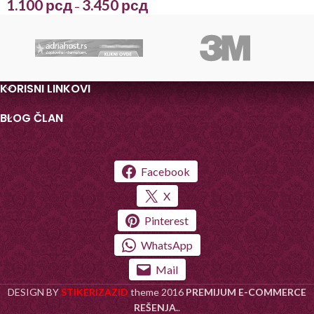
1.100
рсд
3.450
рсд
–
KORISNI LINKOVI
BLOG ČLAN
Facebook
X
Pinterest
WhatsApp
Mail
DESIGN BY
STIKERIZAZID
theme
2016
PREMIJUM E-COMMERCE
REŠENJA.
.