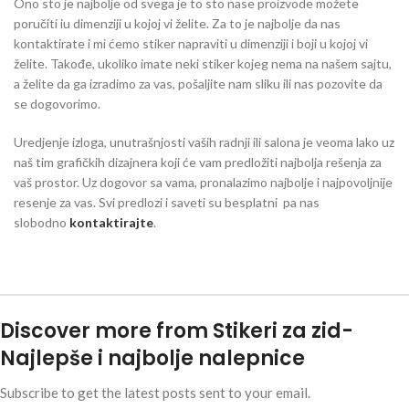
Ono sto je najbolje od svega je to sto nase proizvode možete
poručiti iu dimenziji u kojoj vi želite. Za to je najbolje da nas
kontaktirate i mi ćemo stiker napraviti u dimenziji i boji u kojoj vi
želite. Takođe, ukoliko imate neki stiker kojeg nema na našem sajtu,
a želite da ga izradimo za vas, pošaljite nam sliku ili nas pozovite da
se dogovorimo.
Uredjenje izloga, unutrašnjosti vaših radnji ili salona je veoma lako uz
naš tim grafičkih dizajnera koji će vam predložiti najbolja rešenja za
vaš prostor. Uz dogovor sa vama, pronalazimo najbolje i najpovoljnije
resenje za vas. Svi predlozi i saveti su besplatni pa nas
slobodno
kontaktirajte
.
Discover more from Stikeri za zid-
Najlepše i najbolje nalepnice
Subscribe to get the latest posts sent to your email.