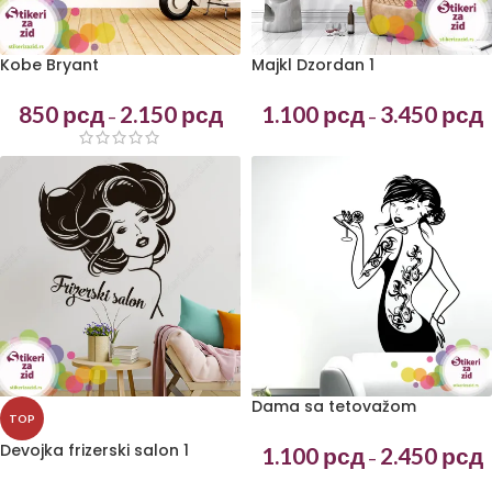
Kobe Bryant
Majkl Dzordan 1
850
рсд
2.150
рсд
1.100
рсд
3.450
рсд
–
–
Dama sa tetovažom
TOP
Devojka frizerski salon 1
1.100
рсд
2.450
рсд
–