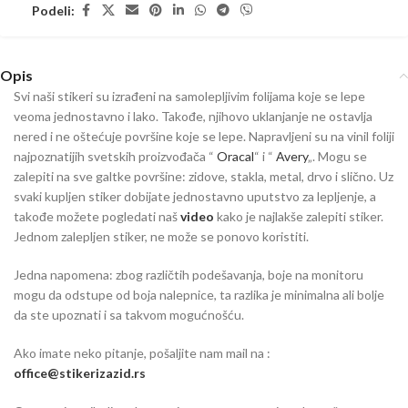
Podeli:
Opis
Svi naši stikeri su izrađeni na samolepljivim folijama koje se lepe
veoma jednostavno i lako. Takođe, njihovo uklanjanje ne ostavlja
nered i ne oštećuje površine koje se lepe. Napravljeni su na vinil foliji
najpoznatijih svetskih proizvođača “
Oracal
“ i “
Avery
„. Mogu se
zalepiti na sve galtke površine: zidove, stakla, metal, drvo i slično. Uz
svaki kupljen stiker dobijate jednostavno uputstvo za lepljenje, a
takođe možete pogledati naš
video
kako je najlakše zalepiti stiker.
Jednom zalepljen stiker, ne može se ponovo koristiti.
Jedna napomena: zbog različtih podešavanja, boje na monitoru
mogu da odstupe od boja nalepnice, ta razlika je minimalna ali bolje
da ste upoznati i sa takvom mogućnošću.
Ako imate neko pitanje, pošaljite nam mail na :
office@stikerizazid.rs