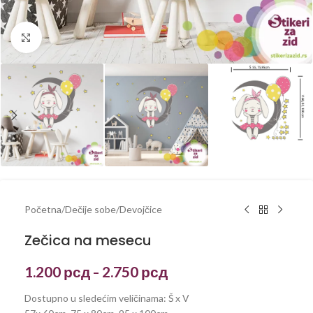
Kliknite za uvećanje
Početna
/
Dečije sobe
/
Devojčice
Zečica na mesecu
1.200
рсд
2.750
рсд
–
Dostupno u sledećim veličinama: Š x V