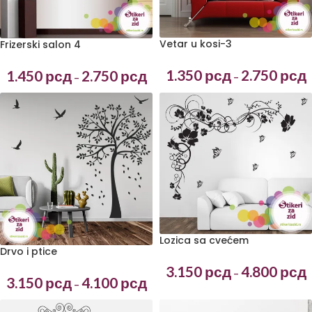
Vetar u kosi-3
Frizerski salon 4
1.350
рсд
2.750
рсд
1.450
рсд
2.750
рсд
–
–
Lozica sa cvećem
Drvo i ptice
3.150
рсд
4.800
рсд
–
3.150
рсд
4.100
рсд
–