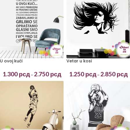
U ovoj kući
Vetar u kosi
1.300
рсд
2.750
рсд
1.250
рсд
2.850
рсд
–
–