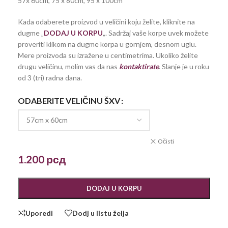
57x 60cm, 75 x 80cm, 95 x 100cm
Kada odaberete proizvod u veličini koju želite, kliknite na
dugme „
DODAJ U KORPU
„. Sadržaj vaše korpe uvek možete
proveriti klikom na dugme korpa u gornjem, desnom uglu.
Mere proizvoda su izražene u centimetrima. Ukoliko želite
drugu veličinu, molim vas da nas
kontaktirate
. Slanje je u roku
od 3 (tri) radna dana.
ODABERITE VELIČINU ŠXV
Očisti
1.200
рсд
DODAJ U KORPU
Uporedi
Dodj u listu želja