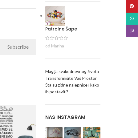
Pinte
What
Patrolne Šape
Viber
od Marina
Subscribe
Magija svakodnevnog života
Transformišite Vaš Prostor
Šta su zidne nalepnice i kako
ih postaviti?
NAS INSTAGRAM