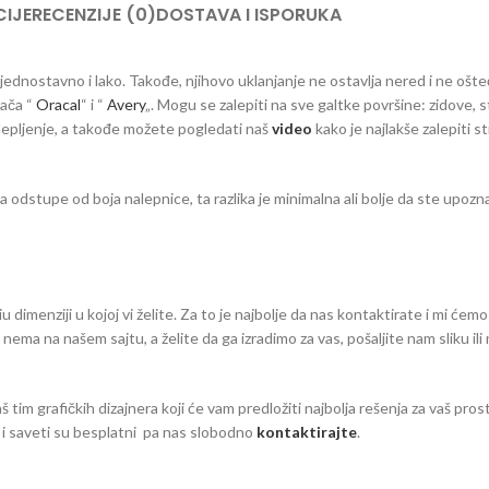
IJE
RECENZIJE (0)
DOSTAVA I ISPORUKA
a jednostavno i lako. Takođe, njihovo uklanjanje ne ostavlja nered i ne ošt
đača “
Oracal
“ i “
Avery
„. Mogu se zalepiti na sve galtke površine: zidove, s
 lepljenje, a takođe možete pogledati naš
video
kako je najlakše zalepiti s
dstupe od boja nalepnice, ta razlika je minimalna ali bolje da ste upozna
dimenziji u kojoj vi želite. Za to je najbolje da nas kontaktirate i mi ćemo
eg nema na našem sajtu, a želite da ga izradimo za vas, pošaljite nam sliku il
aš tim grafičkih dizajnera koji će vam predložiti najbolja rešenja za vaš pro
zi i saveti su besplatni pa nas slobodno
kontaktirajte
.