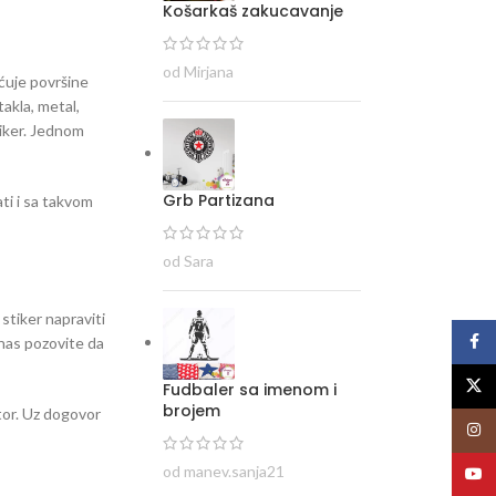
Košarkaš zakucavanje
od Mirjana
ećuje površine
takla, metal,
tiker. Jednom
Grb Partizana
ti i sa takvom
od Sara
 stiker napraviti
Face
i nas pozovite da
X
Fudbaler sa imenom i
brojem
stor. Uz dogovor
Insta
od manev.sanja21
YouT