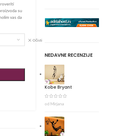
roveriti
proizvoda su
molim vas da
Očisti
NEDAVNE RECENZIJE
Kobe Bryant
od Mirjana