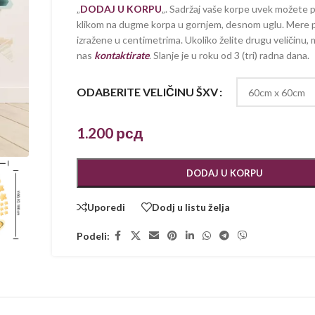
„
DODAJ U KORPU
„. Sadržaj vaše korpe uvek možete p
klikom na dugme korpa u gornjem, desnom uglu. Mere 
izražene u centimetrima. Ukoliko želite drugu veličinu, 
nas
kontaktirate
. Slanje je u roku od 3 (tri) radna dana.
ODABERITE VELIČINU ŠXV
1.200
рсд
DODAJ U KORPU
Uporedi
Dodj u listu želja
Podeli: