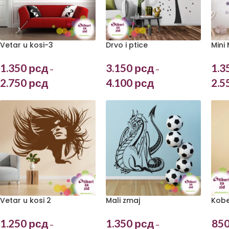
Vetar u kosi-3
Drvo i ptice
Mini
1.350
рсд
3.150
рсд
1.3
–
–
2.750
рсд
4.100
рсд
2.5
Vetar u kosi 2
Mali zmaj
Kobe
1.250
рсд
1.350
рсд
85
–
–