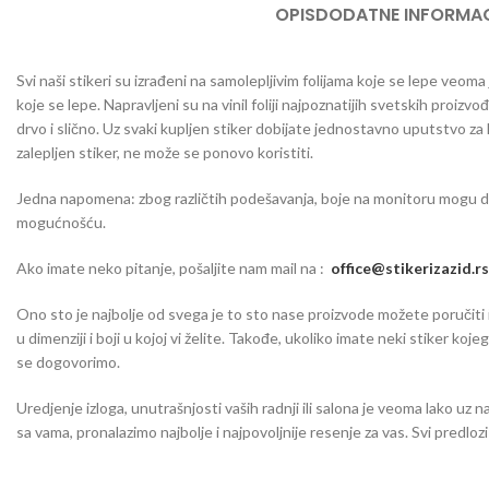
OPIS
DODATNE INFORMAC
Svi naši stikeri su izrađeni na samolepljivim folijama koje se lepe veom
koje se lepe. Napravljeni su na vinil foliji najpoznatijih svetskih proizvo
drvo i slično. Uz svaki kupljen stiker dobijate jednostavno uputstvo za
zalepljen stiker, ne može se ponovo koristiti.
Jedna napomena: zbog različtih podešavanja, boje na monitoru mogu da o
mogućnošću.
Ako imate neko pitanje, pošaljite nam mail na :
office@stikerizazid.rs
Ono sto je najbolje od svega je to sto nase proizvode možete poručiti iu 
u dimenziji i boji u kojoj vi želite. Takođe, ukoliko imate neki stiker koj
se dogovorimo.
Uredjenje izloga, unutrašnjosti vaših radnji ili salona je veoma lako uz n
sa vama, pronalazimo najbolje i najpovoljnije resenje za vas. Svi predlo