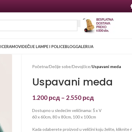
NICE
RAMOVI
DEČIJE LAMPE I POLICE
BLOG
GALERIJA
Početna
/
Dečije sobe
/
Devojčice
/
Uspavani meda
Uspavani meda
1.200
рсд
–
2.550
рсд
Dostupno u sledećim veličinama: Š x V
60 x 60cm, 80 x 80cm, 100 x 100cm
Kada odaberete proizvod u veličini koju želite, kliknit