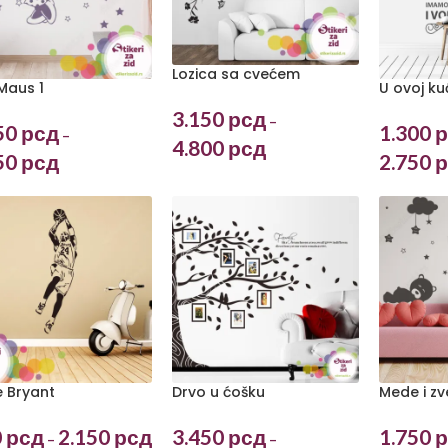
Lozica sa cvećem
 Maus 1
U ovoj ku
3.150
рсд
–
50
рсд
1.300
р
–
4.800
рсд
50
рсд
2.750
р
 Bryant
Drvo u ćošku
Mede i z
0
рсд
2.150
рсд
3.450
рсд
1.750
р
–
–