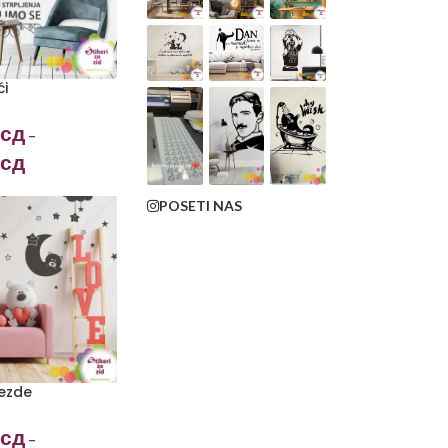
ći
сд
–
сд
POSETI NAS
vezde
сд
–