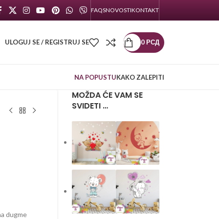
FAQS
NOVOSTI
KONTAKT
ULOGUJ SE / REGISTRUJ SE
0
РСД
NA POPUSTU
KAKO ZALEPITI
MOŽDA ĆE VAM SE
SVIDETI …
e na dugme