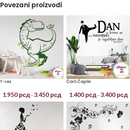
Povezani proizvodi
T-rex
Čarli Čaplin
1.950
рсд
3.450
рсд
1.400
рсд
3.400
рсд
–
–