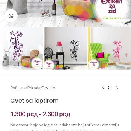
Kliknite za uvećanje
Početna
/
Priroda
/
Drveće
Cvet sa leptirom
1.300
рсд
2.300
рсд
–
Na osnovu boje vašeg zida, odaberite boju stikera i dimenziju