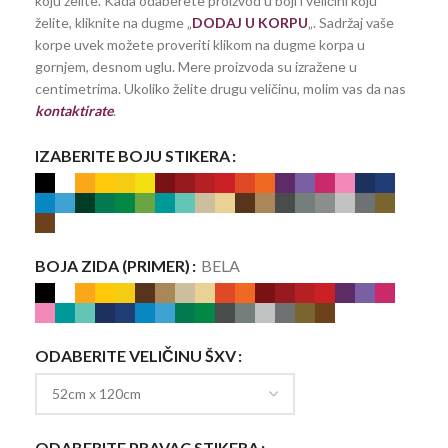
koju želite. Kada odaberete proizvod u boji i veličini koju
želite, kliknite na dugme „
DODAJ U KORPU
„. Sadržaj vaše
korpe uvek možete proveriti klikom na dugme korpa u
gornjem, desnom uglu. Mere proizvoda su izražene u
centimetrima. Ukoliko želite drugu veličinu, molim vas da nas
kontaktirate
.
IZABERITE BOJU STIKERA
BOJA ZIDA (PRIMER)
BELA
ODABERITE VELIČINU ŠXV
ODABERITE PRAVAC STIKERA