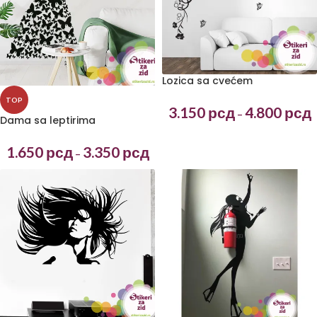
Lozica sa cvećem
TOP
3.150
рсд
4.800
рсд
–
Dama sa leptirima
1.650
рсд
3.350
рсд
–