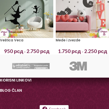
Veštica Veca
Mede i zvezde
950
рсд
2.750
рсд
1.750
рсд
2.250
рсд
–
–
KORISNI LINKOVI
BLOG ČLAN
Facebook