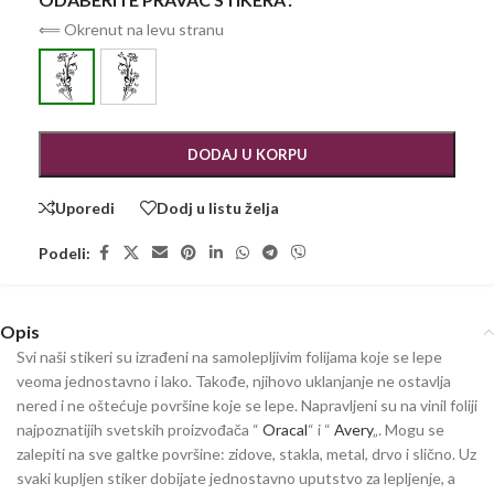
⟸ Okrenut na levu stranu
DODAJ U KORPU
Uporedi
Dodj u listu želja
Podeli:
Opis
Svi naši stikeri su izrađeni na samolepljivim folijama koje se lepe
veoma jednostavno i lako. Takođe, njihovo uklanjanje ne ostavlja
nered i ne oštećuje površine koje se lepe. Napravljeni su na vinil foliji
najpoznatijih svetskih proizvođača “
Oracal
“ i “
Avery
„. Mogu se
zalepiti na sve galtke površine: zidove, stakla, metal, drvo i slično. Uz
svaki kupljen stiker dobijate jednostavno uputstvo za lepljenje, a