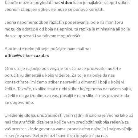
takođe možete pogledati naš
video
kako je najlakše zalepiti stiker.
Jednom zalepljen stiker, ne može se ponovo koristiti.
Jedna napomena: zbog različtih podešavanja, boje na monitoru
mogu da odstupe od boja nalepnice, ta razlika je minimalna ali bolje
da ste upoznati i sa takvom mogućnošću.
Ako imate neko pitanje, pošaljite nam mail na :
office@stikerizazid.rs
Ono sto je najbolje od svega je to sto nase proizvode možete
poručiti iu dimenziji u kojoj vi želite. Za to je najbolje da nas
kontaktirate i mi ćemo stiker napraviti u dimenziji i boji u kojoj vi
želite. Takođe, ukoliko imate neki stiker kojeg nema na našem sajtu,
a želite da ga izradimo za vas, pošaljite nam sliku ili nas pozovite da
se dogovorimo.
Uredjenje izloga, unutrašnjosti vaših radnji ili salona je veoma lako uz
naš tim grafičkih dizajnera koji će vam predložiti najbolja rešenja za
vaš prostor. Uz dogovor sa vama, pronalazimo najbolje i najpovoljnije
resenje za vas. Svi predlozi i saveti su besplatni pa nas