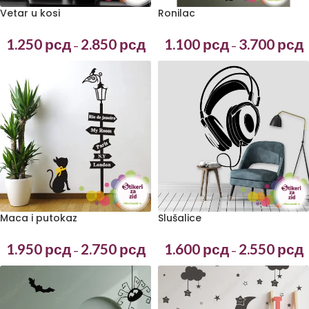
Vetar u kosi
Ronilac
1.250
рсд
2.850
рсд
1.100
рсд
3.700
рсд
–
–
Maca i putokaz
Slušalice
1.950
рсд
2.750
рсд
1.600
рсд
2.550
рсд
–
–