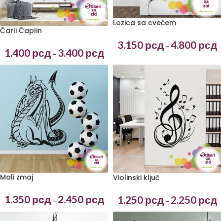
Lozica sa cvećem
Čarli Čaplin
3.150
рсд
4.800
рсд
–
1.400
рсд
3.400
рсд
–
Mali zmaj
Violinski ključ
1.350
рсд
2.450
рсд
1.250
рсд
2.250
рсд
–
–