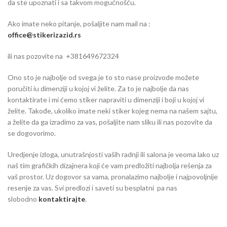
da ste upoznati i sa takvom mogućnošću.
Ako imate neko pitanje, pošaljite nam mail na :
office@stikerizazid.rs
ili nas pozovite na +381649672324
Ono sto je najbolje od svega je to sto nase proizvode možete
poručiti iu dimenziji u kojoj vi želite. Za to je najbolje da nas
kontaktirate i mi ćemo stiker napraviti u dimenziji i boji u kojoj vi
želite. Takođe, ukoliko imate neki stiker kojeg nema na našem sajtu,
a želite da ga izradimo za vas, pošaljite nam sliku ili nas pozovite da
se dogovorimo.
Uredjenje izloga, unutrašnjosti vaših radnji ili salona je veoma lako uz
naš tim grafičkih dizajnera koji će vam predložiti najbolja rešenja za
vaš prostor. Uz dogovor sa vama, pronalazimo najbolje i najpovoljnije
resenje za vas. Svi predlozi i saveti su besplatni pa nas
slobodno
kontaktirajte
.