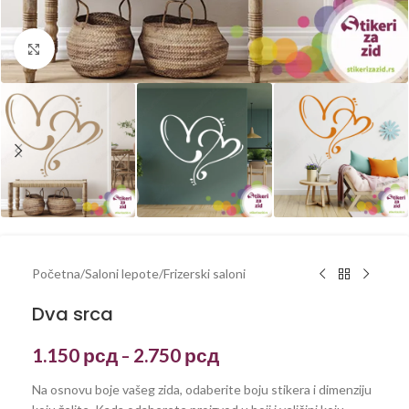
Kliknite za uvećanje
Početna
/
Saloni lepote
/
Frizerski saloni
Dva srca
1.150
рсд
2.750
рсд
–
Na osnovu boje vašeg zida, odaberite boju stikera i dimenziju