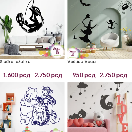
Sluške ležaljka
Veštica Veca
1.600
рсд
2.750
рсд
950
рсд
2.750
рсд
–
–