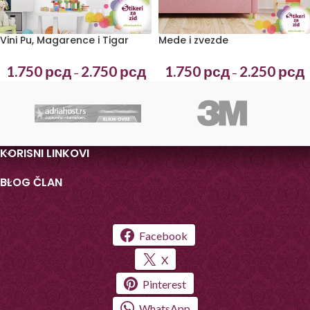
Vini Pu, Magarence i Tigar
Mede i zvezde
1.750
рсд
2.750
рсд
1.750
рсд
2.250
рсд
–
–
KORISNI LINKOVI
BLOG ČLAN
Facebook
X
Pinterest
WhatsApp