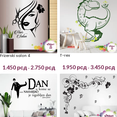
T-rex
Frizerski salon 4
1.950
рсд
3.450
рсд
1.450
рсд
2.750
рсд
–
–