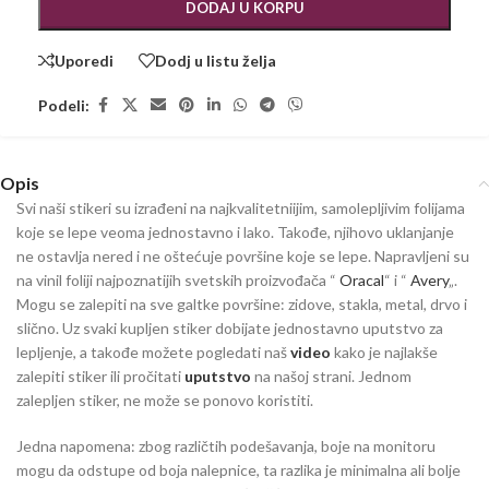
DODAJ U KORPU
Uporedi
Dodj u listu želja
Podeli:
Opis
Svi naši stikeri su izrađeni na najkvalitetniijim, samolepljivim folijama
koje se lepe veoma jednostavno i lako. Takođe, njihovo uklanjanje
ne ostavlja nered i ne oštećuje površine koje se lepe. Napravljeni su
na vinil foliji najpoznatijih svetskih proizvođača “
Oracal
“ i “
Avery
„.
Mogu se zalepiti na sve galtke površine: zidove, stakla, metal, drvo i
slično. Uz svaki kupljen stiker dobijate jednostavno uputstvo za
lepljenje, a takođe možete pogledati naš
video
kako je najlakše
zalepiti stiker ili pročitati
uputstvo
na našoj strani. Jednom
zalepljen stiker, ne može se ponovo koristiti.
Jedna napomena: zbog različtih podešavanja, boje na monitoru
mogu da odstupe od boja nalepnice, ta razlika je minimalna ali bolje