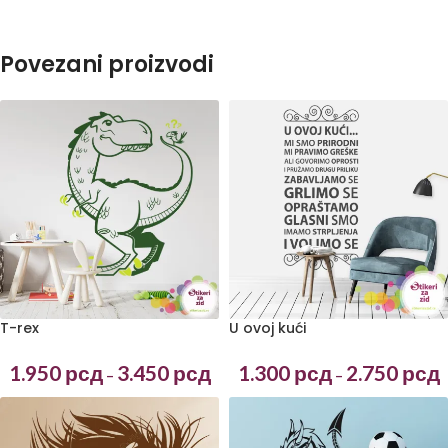
Povezani proizvodi
T-rex
U ovoj kući
1.950
рсд
3.450
рсд
1.300
рсд
2.750
рсд
–
–