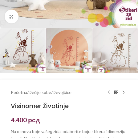
Kliknite za uvećanje
Početna
/
Dečije sobe
/
Devojčice
Visinomer Životinje
4.400
рсд
Na osnovu boje vašeg zida, odaberite boju stikera i dimenziju