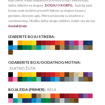
koju želite. Kada odaberete proizvod u boji i veličini koju
želite, kliknite na dugme „
DODAJ U KORPU
„. Sadržaj vaše
korpe uvek možete proveriti klikom na dugme korpa u
gornjem, desnom uglu. Mere proizvoda su izražene u
centimetrima. Ukoliko želite drugu veličinu, molim vas da nas
kontaktirate
.
IZABERITE BOJU STIKERA
ODABERITE BOJU DODATNOG MOTIVA
ZLATNO ŽUTA
BOJA ZIDA (PRIMER)
BELA