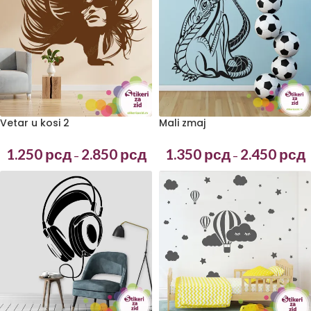
Vetar u kosi 2
Mali zmaj
1.250
рсд
2.850
рсд
1.350
рсд
2.450
рсд
–
–