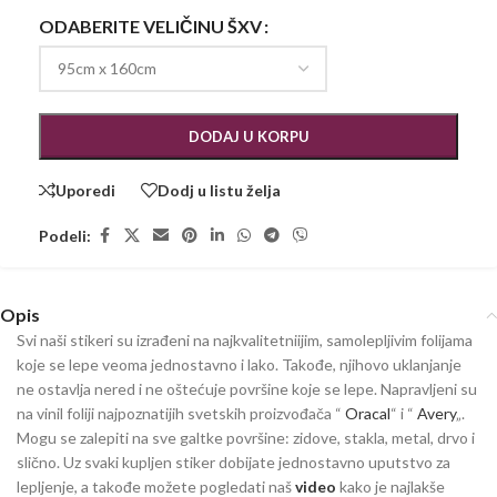
ODABERITE VELIČINU ŠXV
DODAJ U KORPU
Uporedi
Dodj u listu želja
Podeli:
Opis
Svi naši stikeri su izrađeni na najkvalitetniijim, samolepljivim folijama
koje se lepe veoma jednostavno i lako. Takođe, njihovo uklanjanje
ne ostavlja nered i ne oštećuje površine koje se lepe. Napravljeni su
na vinil foliji najpoznatijih svetskih proizvođača “
Oracal
“ i “
Avery
„.
Mogu se zalepiti na sve galtke površine: zidove, stakla, metal, drvo i
slično. Uz svaki kupljen stiker dobijate jednostavno uputstvo za
lepljenje, a takođe možete pogledati naš
video
kako je najlakše