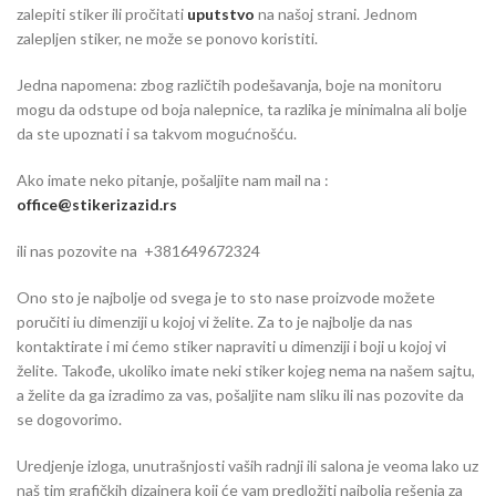
zalepiti stiker ili pročitati
uputstvo
na našoj strani. Jednom
zalepljen stiker, ne može se ponovo koristiti.
Jedna napomena: zbog različtih podešavanja, boje na monitoru
mogu da odstupe od boja nalepnice, ta razlika je minimalna ali bolje
da ste upoznati i sa takvom mogućnošću.
Ako imate neko pitanje, pošaljite nam mail na :
office@stikerizazid.rs
ili nas pozovite na +381649672324
Ono sto je najbolje od svega je to sto nase proizvode možete
poručiti iu dimenziji u kojoj vi želite. Za to je najbolje da nas
kontaktirate i mi ćemo stiker napraviti u dimenziji i boji u kojoj vi
želite. Takođe, ukoliko imate neki stiker kojeg nema na našem sajtu,
a želite da ga izradimo za vas, pošaljite nam sliku ili nas pozovite da
se dogovorimo.
Uredjenje izloga, unutrašnjosti vaših radnji ili salona je veoma lako uz
naš tim grafičkih dizajnera koji će vam predložiti najbolja rešenja za