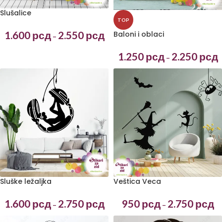
Slušalice
TOP
1.600
рсд
2.550
рсд
Baloni i oblaci
–
1.250
рсд
2.250
рсд
–
Sluške ležaljka
Veštica Veca
1.600
рсд
2.750
рсд
950
рсд
2.750
рсд
–
–