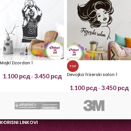
Majkl Dzordan 1
TOP
Devojka frizerski salon 1
1.100
рсд
3.450
рсд
–
1.100
рсд
3.450
рсд
–
KORISNI LINKOVI