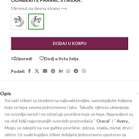
Okrenut na desnu stranu ⟹
DODAJ U KORPU
Uporedi
Dodj u listu želja
Podeli:
Opis
Svi naši stikeri su izrađeni na najkvalitetniijim, samolepljivim folijama
koje se lepe veoma jednostavno i lako. Takođe, njihovo uklanjanje
ne ostavlja nered i ne oštećuje površine koje se lepe. Napravljeni su
na vinil foliji najpoznatijih svetskih proizvođača “
Oracal
“ i “
Avery
„.
Mogu se zalepiti na sve galtke površine: zidove, stakla, metal, drvo i
slično. Uz svaki kupljen stiker dobijate jednostavno uputstvo za