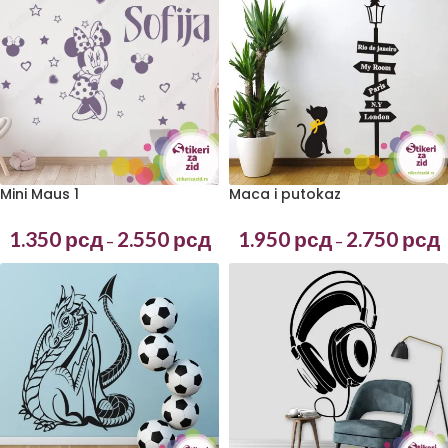
Mini Maus 1
Maca i putokaz
1.350
рсд
2.550
рсд
1.950
рсд
2.750
рсд
–
–