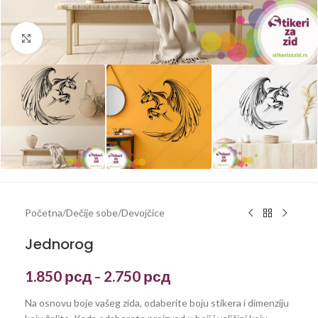
Kliknite za uvećanje
Početna
/
Dečije sobe
/
Devojčice
Jednorog
1.850
рсд
2.750
рсд
–
Na osnovu boje vašeg zida, odaberite boju stikera i dimenziju