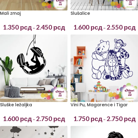
Mali zmaj
Slušalice
1.350
рсд
2.450
рсд
1.600
рсд
2.550
рсд
–
–
Sluške ležaljka
Vini Pu, Magarence i Tigar
1.600
рсд
2.750
рсд
1.750
рсд
2.750
рсд
–
–