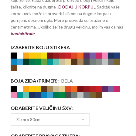
koju želite. Kada odaberete proizvod u boji i veličini koju
želite, kliknite na dugme „
DODAJ U KORPU
„. Sadržaj vaše
korpe uvek možete proveriti klikom na dugme korpa u
gornjem, desnom uglu. Mere proizvoda su izražene u
centimetrima. Ukoliko želite drugu veličinu, molim vas da nas
kontaktirate
.
IZABERITE BOJU STIKERA
BOJA ZIDA (PRIMER)
BELA
ODABERITE VELIČINU ŠXV
ODABERITE PRAVAC STIKERA