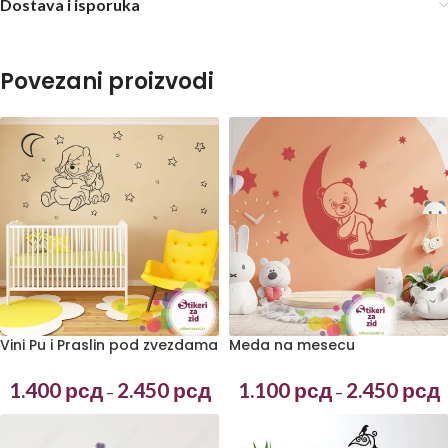
Dostava i isporuka
Povezani proizvodi
Vini Pu i Praslin pod zvezdama
Meda na mesecu
1.400
рсд
2.450
рсд
1.100
рсд
2.450
рсд
–
–