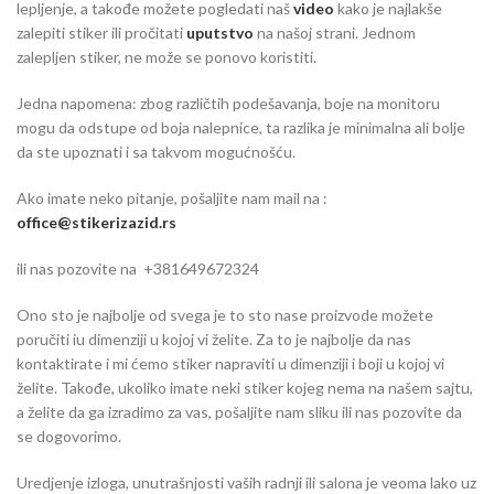
lepljenje, a takođe možete pogledati naš
video
kako je najlakše
zalepiti stiker ili pročitati
uputstvo
na našoj strani. Jednom
zalepljen stiker, ne može se ponovo koristiti.
Jedna napomena: zbog različtih podešavanja, boje na monitoru
mogu da odstupe od boja nalepnice, ta razlika je minimalna ali bolje
da ste upoznati i sa takvom mogućnošću.
Ako imate neko pitanje, pošaljite nam mail na :
office@stikerizazid.rs
ili nas pozovite na +381649672324
Ono sto je najbolje od svega je to sto nase proizvode možete
poručiti iu dimenziji u kojoj vi želite. Za to je najbolje da nas
kontaktirate i mi ćemo stiker napraviti u dimenziji i boji u kojoj vi
želite. Takođe, ukoliko imate neki stiker kojeg nema na našem sajtu,
a želite da ga izradimo za vas, pošaljite nam sliku ili nas pozovite da
se dogovorimo.
Uredjenje izloga, unutrašnjosti vaših radnji ili salona je veoma lako uz