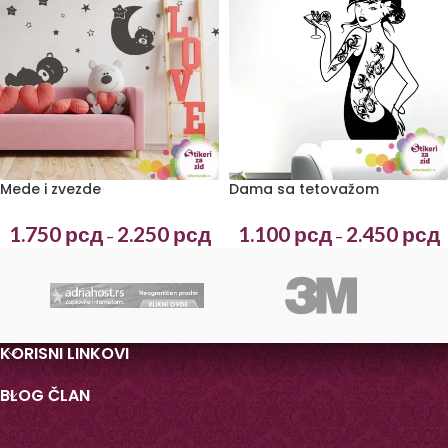
Mede i zvezde
Dama sa tetovažom
1.750
рсд
2.250
рсд
1.100
рсд
2.450
рсд
–
–
KORISNI LINKOVI
BLOG ČLAN