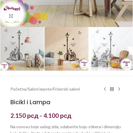
Kliknite za uvećanje
Početna
/
Saloni lepote
/
Frizerski saloni
Bicikl i Lampa
2.150
рсд
4.100
рсд
–
Na osnovu boje vašeg zida, odaberite boju stikera i dimenziju