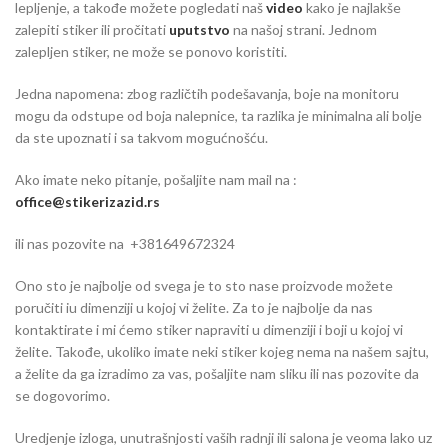
lepljenje, a takođe možete pogledati naš
video
kako je najlakše
zalepiti stiker ili pročitati
uputstvo
na našoj strani. Jednom
zalepljen stiker, ne može se ponovo koristiti.
Jedna napomena: zbog različtih podešavanja, boje na monitoru
mogu da odstupe od boja nalepnice, ta razlika je minimalna ali bolje
da ste upoznati i sa takvom mogućnošću.
Ako imate neko pitanje, pošaljite nam mail na :
office@stikerizazid.rs
ili nas pozovite na +381649672324
Ono sto je najbolje od svega je to sto nase proizvode možete
poručiti iu dimenziji u kojoj vi želite. Za to je najbolje da nas
kontaktirate i mi ćemo stiker napraviti u dimenziji i boji u kojoj vi
želite. Takođe, ukoliko imate neki stiker kojeg nema na našem sajtu,
a želite da ga izradimo za vas, pošaljite nam sliku ili nas pozovite da
se dogovorimo.
Uredjenje izloga, unutrašnjosti vaših radnji ili salona je veoma lako uz