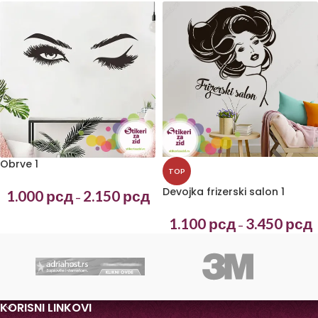
Obrve 1
TOP
Devojka frizerski salon 1
1.000
рсд
2.150
рсд
–
1.100
рсд
3.450
рсд
–
KORISNI LINKOVI