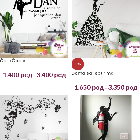
Čarli Čaplin
TOP
Dama sa leptirima
1.400
рсд
3.400
рсд
–
1.650
рсд
3.350
рсд
–