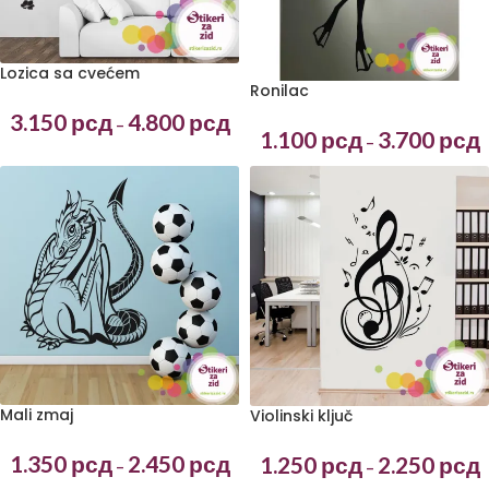
Lozica sa cvećem
Ronilac
3.150
рсд
4.800
рсд
–
1.100
рсд
3.700
рсд
–
Mali zmaj
Violinski ključ
1.350
рсд
2.450
рсд
1.250
рсд
2.250
рсд
–
–