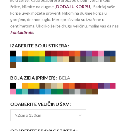
koju želite. Kada odaberete proizvod u boji i veličini koju
želite, kliknite na dugme „
DODAJ U KORPU
„. Sadržaj vaše
korpe uvek možete proveriti klikom na dugme korpa u
gornjem, desnom uglu. Mere proizvoda su izražene u
centimetrima. Ukoliko želite drugu veličinu, molim vas da nas
kontaktirate
.
IZABERITE BOJU STIKERA
BOJA ZIDA (PRIMER)
BELA
ODABERITE VELIČINU ŠXV
ODABERITE PRAVAC STIKERA