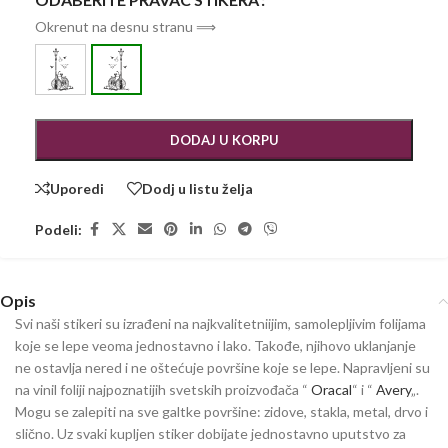
Okrenut na desnu stranu ⟹
DODAJ U KORPU
Uporedi
Dodj u listu želja
Podeli:
Opis
Svi naši stikeri su izrađeni na najkvalitetniijim, samolepljivim folijama
koje se lepe veoma jednostavno i lako. Takođe, njihovo uklanjanje
ne ostavlja nered i ne oštećuje površine koje se lepe. Napravljeni su
na vinil foliji najpoznatijih svetskih proizvođača “
Oracal
“ i “
Avery
„.
Mogu se zalepiti na sve galtke površine: zidove, stakla, metal, drvo i
slično. Uz svaki kupljen stiker dobijate jednostavno uputstvo za