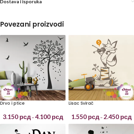
Dostava i isporuka
Povezani proizvodi
Lisac Svirač
Drvo i ptice
1.550
рсд
2.450
рсд
3.150
рсд
4.100
рсд
–
–