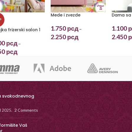
Mede i zvezde
Dama sa
P
1.750
рсд
1.100
р
–
ka frizerski salon 1
2.250
рсд
2.450
р
00
рсд
–
50
рсд
a svakodnevnog
il 2025.
2 Comments
formišite Vaš
or