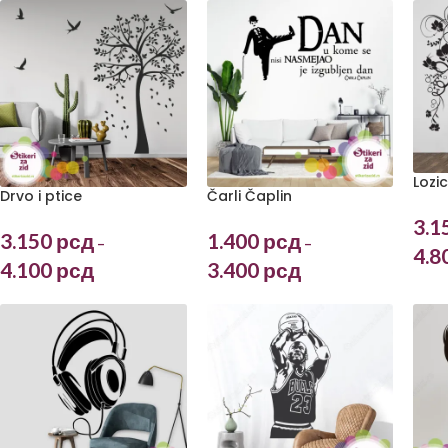
Lozi
Drvo i ptice
Čarli Čaplin
3.1
3.150
рсд
1.400
рсд
–
–
4.8
4.100
рсд
3.400
рсд