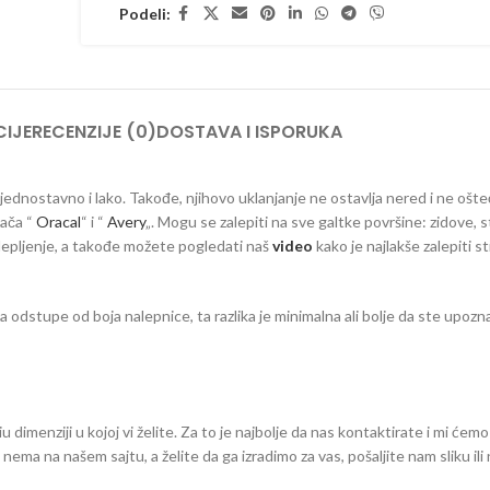
Podeli:
IJE
RECENZIJE (0)
DOSTAVA I ISPORUKA
a jednostavno i lako. Takođe, njihovo uklanjanje ne ostavlja nered i ne ošt
đača “
Oracal
“ i “
Avery
„. Mogu se zalepiti na sve galtke površine: zidove, s
 lepljenje, a takođe možete pogledati naš
video
kako je najlakše zalepiti s
dstupe od boja nalepnice, ta razlika je minimalna ali bolje da ste upozna
dimenziji u kojoj vi želite. Za to je najbolje da nas kontaktirate i mi ćemo
eg nema na našem sajtu, a želite da ga izradimo za vas, pošaljite nam sliku il