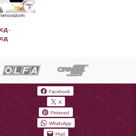
 tetovažom
сд
–
сд
Facebook
X
Pinterest
WhatsApp
Mail