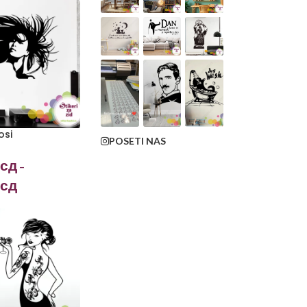
osi
POSETI NAS
сд
–
сд