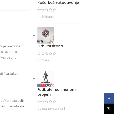
Košarkaš zakucavanje
od Mirjana
Grb Partizana
ećuje površine
takla, metal,
tiker. Jednom
od Sara
ti i sa takvom
Fudbaler sa imenom i
brojem
Face
 stiker napraviti
i nas pozovite da
od manev.sanja21
X