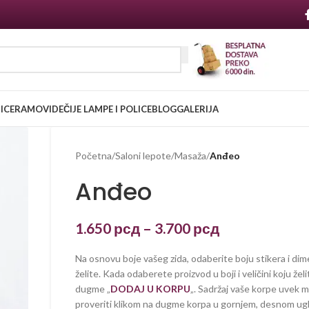
NICE
RAMOVI
DEČIJE LAMPE I POLICE
BLOG
GALERIJA
Početna
/
Saloni lepote
/
Masaža
/
Anđeo
Anđeo
1.650
рсд
–
3.700
рсд
Na osnovu boje vašeg zida, odaberite boju stikera i dim
želite. Kada odaberete proizvod u boji i veličini koju želi
dugme „
DODAJ U KORPU
„. Sadržaj vaše korpe uvek 
proveriti klikom na dugme korpa u gornjem, desnom ug