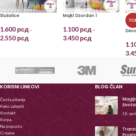
Slušalice
Majkl Dzordan 1
TO
1.600
рсд
1.100
рсд
–
–
Devoj
2.550
рсд
3.450
рсд
1.1
3.4
KORISNI LINKOVI
BLOG ČLAN
Magij
Česta pitanja
života
Kako zalepiti
Kontakt
18. apr
Korpa
Na popustu
Trans
O nama
Prost