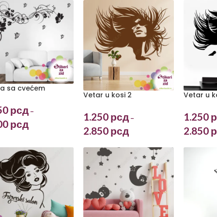
ca sa cvećem
Vetar u kosi 2
Vetar u k
50
рсд
–
1.250
рсд
1.250
р
–
00
рсд
2.850
рсд
2.850
р