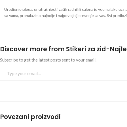
Uredjenje izloga, unutrašnjosti vaših radnji ili salona je veoma lako uz n
sa vama, pronalazimo najbolje i najpovoljnije resenje za vas. Svi predlo
Discover more from Stikeri za zid-Najle
Subscribe to get the latest posts sent to your email.
Povezani proizvodi