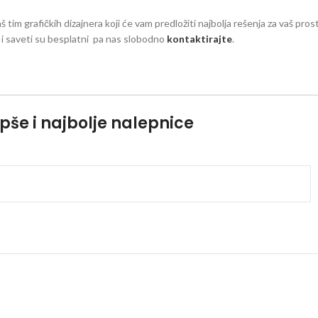
aš tim grafičkih dizajnera koji će vam predložiti najbolja rešenja za vaš pro
zi i saveti su besplatni pa nas slobodno
kontaktirajte
.
pše i najbolje nalepnice