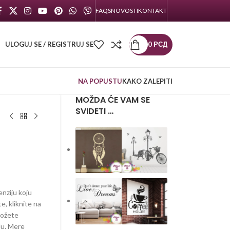
FAQS
NOVOSTI
KONTAKT
ULOGUJ SE / REGISTRUJ SE
0
РСД
NA POPUSTU
KAKO ZALEPITI
MOŽDA ĆE VAM SE
SVIDETI …
enziju koju
te, kliknite na
možete
lu. Mere