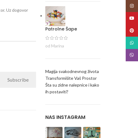
Insta
stor. Uz dogovor
YouT
Patrolne Šape
Pinte
What
od Marina
Viber
Magija svakodnevnog života
Transformišite Vaš Prostor
Subscribe
Šta su zidne nalepnice i kako
ih postaviti?
NAS INSTAGRAM