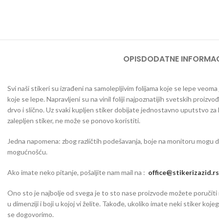
OPIS
DODATNE INFORMAC
Svi naši stikeri su izrađeni na samolepljivim folijama koje se lepe veom
koje se lepe. Napravljeni su na vinil foliji najpoznatijih svetskih proizvo
drvo i slično. Uz svaki kupljen stiker dobijate jednostavno uputstvo za
zalepljen stiker, ne može se ponovo koristiti.
Jedna napomena: zbog različtih podešavanja, boje na monitoru mogu da o
mogućnošću.
Ako imate neko pitanje, pošaljite nam mail na :
office@stikerizazid.rs
Ono sto je najbolje od svega je to sto nase proizvode možete poručiti iu 
u dimenziji i boji u kojoj vi želite. Takođe, ukoliko imate neki stiker koj
se dogovorimo.