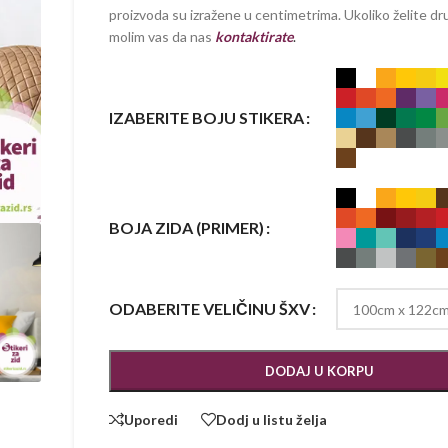
proizvoda su izražene u centimetrima. Ukoliko želite dru
molim vas da nas
kontaktirate
.
IZABERITE BOJU STIKERA
BOJA ZIDA (PRIMER)
ODABERITE VELIČINU ŠXV
DODAJ U KORPU
Uporedi
Dodj u listu želja