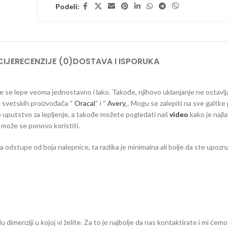
Podeli:
IJE
RECENZIJE (0)
DOSTAVA I ISPORUKA
 koje se lepe veoma jednostavno i lako. Takođe, njihovo uklanjanje ne ostavlj
ih svetskih proizvođača “
Oracal
“ i “
Avery
„. Mogu se zalepiti na sve galtke 
vno uputstvo za lepljenje, a takođe možete pogledati naš
video
kako je najla
e može se ponovo koristiti.
dstupe od boja nalepnice, ta razlika je minimalna ali bolje da ste upozna
dimenziji u kojoj vi želite. Za to je najbolje da nas kontaktirate i mi ćemo