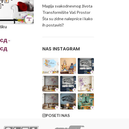
Magija svakodnevnog života
Transformišite Vaš Prostor
Šta su zidne nalepnice i kako
ih postaviti?
ošku
сд
–
сд
NAS INSTAGRAM
POSETI NAS