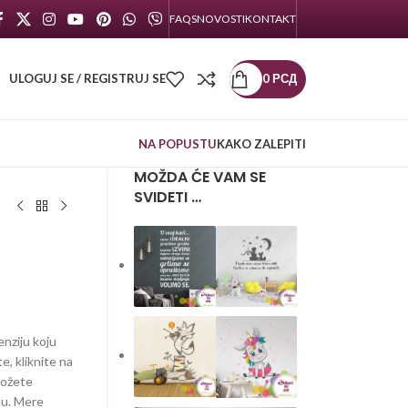
FAQS
NOVOSTI
KONTAKT
ULOGUJ SE / REGISTRUJ SE
0
РСД
NA POPUSTU
KAKO ZALEPITI
MOŽDA ĆE VAM SE
SVIDETI …
d
enziju koju
te, kliknite na
možete
lu. Mere