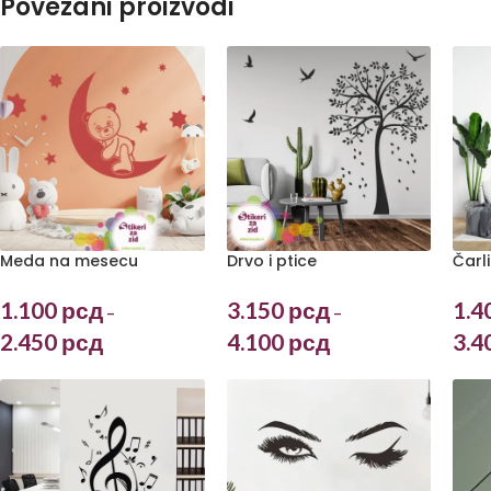
Povezani proizvodi
Meda na mesecu
Drvo i ptice
Čarl
1.100
рсд
3.150
рсд
1.4
–
–
2.450
рсд
4.100
рсд
3.4