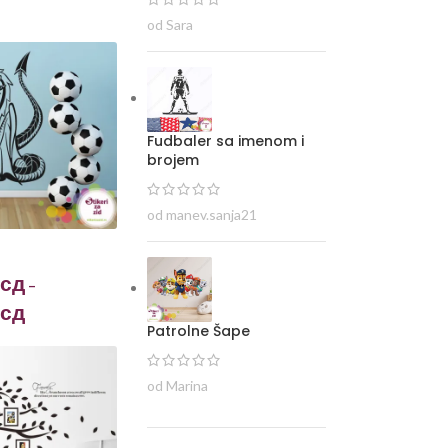
od Sara
Fudbaler sa imenom i
brojem
od manev.sanja21
сд
–
сд
Patrolne Šape
od Marina