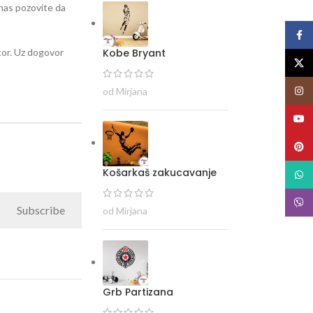
i nas pozovite da
Face
Kobe Bryant
stor. Uz dogovor
X
Insta
od Mirjana
YouT
Pinte
Košarkaš zakucavanje
What
Viber
Subscribe
od Mirjana
Grb Partizana