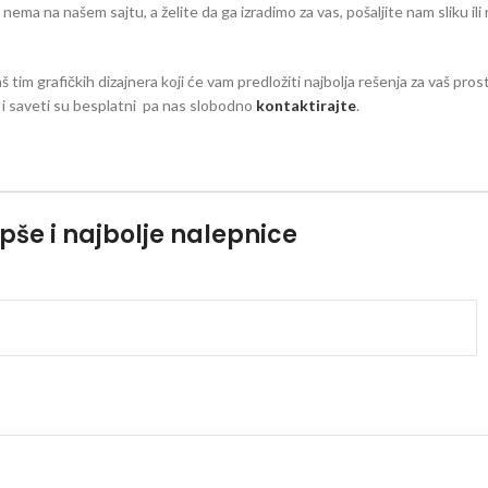
eg nema na našem sajtu, a želite da ga izradimo za vas, pošaljite nam sliku il
aš tim grafičkih dizajnera koji će vam predložiti najbolja rešenja za vaš pro
zi i saveti su besplatni pa nas slobodno
kontaktirajte
.
pše i najbolje nalepnice