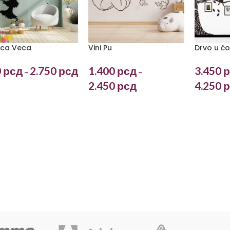
Vini Pu
ica Veca
Drvo u ć
1.400
рсд
0
рсд
2.750
рсд
3.450
р
–
–
2.450
рсд
4.250
р