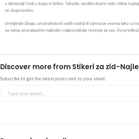
u dimenziji i boji u kojoj vi želite. Takođe, ukoliko imate neki stiker koj
se dogovorimo.
Uredjenje izloga, unutrašnjosti vaših radnji ili salona je veoma lako uz n
sa vama, pronalazimo najbolje i najpovoljnije resenje za vas. Svi predlo
Discover more from Stikeri za zid-Najle
Subscribe to get the latest posts sent to your email.