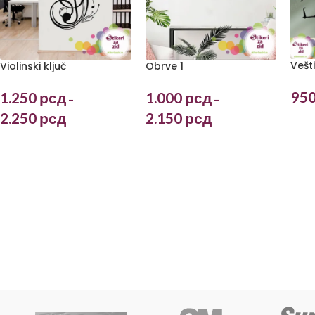
Vešt
Violinski ključ
Obrve 1
95
1.250
рсд
1.000
рсд
–
–
2.250
рсд
2.150
рсд