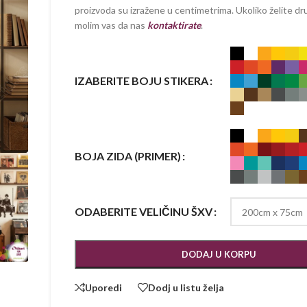
proizvoda su izražene u centimetrima. Ukoliko želite dru
molim vas da nas
kontaktirate
.
IZABERITE BOJU STIKERA
BOJA ZIDA (PRIMER)
ODABERITE VELIČINU ŠXV
DODAJ U KORPU
Uporedi
Dodj u listu želja