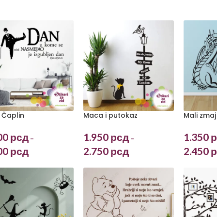
i Čaplin
Maca i putokaz
Mali zmaj
00
рсд
1.950
рсд
1.350
р
–
–
00
рсд
2.750
рсд
2.450
р