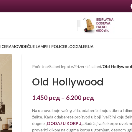
NICE
RAMOVI
DEČIJE LAMPE I POLICE
BLOG
GALERIJA
Početna
/
Saloni lepote
/
Frizerski saloni
/
Old Hollywoo
Old Hollywood
1.450
рсд
–
6.200
рсд
Na osnovu boje vašeg zida, odaberite boju stikera i dim
želite. Kada odaberete proizvod u boji i veličini koju želi
dugme „
DODAJ U KORPU
„. Sadržaj vaše korpe uvek 
proveriti klikom na dugme korpa u gornjem, desnom ug