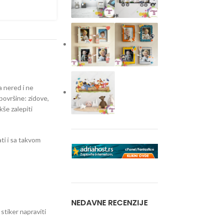
a nered i ne
površine: zidove,
kše zalepiti
ti i sa takvom
NEDAVNE RECENZIJE
 stiker napraviti