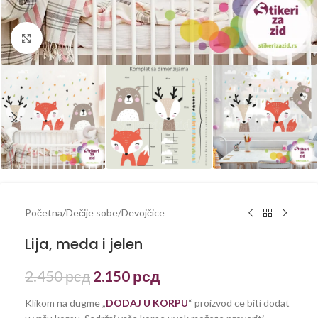
Kliknite za uvećanje
Početna
/
Dečije sobe
/
Devojčice
Lija, meda i jelen
2.450
рсд
2.150
рсд
Klikom na dugme „
DODAJ U KORPU
“ proizvod ce biti dodat