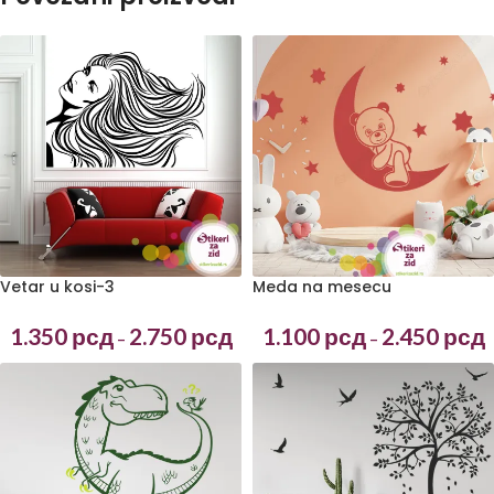
Vetar u kosi-3
Meda na mesecu
1.350
рсд
2.750
рсд
1.100
рсд
2.450
рсд
–
–