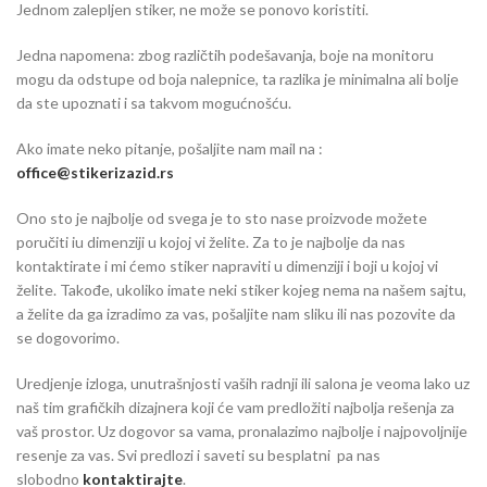
Jednom zalepljen stiker, ne može se ponovo koristiti.
Jedna napomena: zbog različtih podešavanja, boje na monitoru
mogu da odstupe od boja nalepnice, ta razlika je minimalna ali bolje
da ste upoznati i sa takvom mogućnošću.
Ako imate neko pitanje, pošaljite nam mail na :
office@stikerizazid.rs
Ono sto je najbolje od svega je to sto nase proizvode možete
poručiti iu dimenziji u kojoj vi želite. Za to je najbolje da nas
kontaktirate i mi ćemo stiker napraviti u dimenziji i boji u kojoj vi
želite. Takođe, ukoliko imate neki stiker kojeg nema na našem sajtu,
a želite da ga izradimo za vas, pošaljite nam sliku ili nas pozovite da
se dogovorimo.
Uredjenje izloga, unutrašnjosti vaših radnji ili salona je veoma lako uz
naš tim grafičkih dizajnera koji će vam predložiti najbolja rešenja za
vaš prostor. Uz dogovor sa vama, pronalazimo najbolje i najpovoljnije
resenje za vas. Svi predlozi i saveti su besplatni pa nas
slobodno
kontaktirajte
.