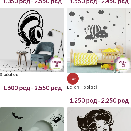
1.550
рсд
2.450
рсд
1.350
рсд
2.550
рсд
–
–
Slušalice
TOP
1.600
рсд
2.550
рсд
Baloni i oblaci
–
1.250
рсд
2.250
рсд
–