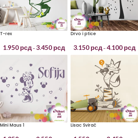
T-rex
Drvo i ptice
1.950
рсд
3.450
рсд
3.150
рсд
4.100
рсд
–
–
Lisac Svirač
Mini Maus 1