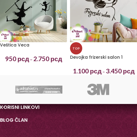
Veštica Veca
TOP
Devojka frizerski salon 1
950
рсд
2.750
рсд
–
1.100
рсд
3.450
рсд
–
KORISNI LINKOVI
BLOG ČLAN