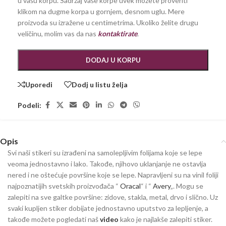
u vašu korpu. Sadržaj vaše korpe uvek možete proveriti
klikom na dugme korpa u gornjem, desnom uglu. Mere
proizvoda su izražene u centimetrima. Ukoliko želite drugu
veličinu, molim vas da nas
kontaktirate
.
DODAJ U KORPU
Uporedi
Dodj u listu želja
Podeli:
Opis
Svi naši stikeri su izrađeni na samolepljivim folijama koje se lepe
veoma jednostavno i lako. Takođe, njihovo uklanjanje ne ostavlja
nered i ne oštećuje površine koje se lepe. Napravljeni su na vinil foliji
najpoznatijih svetskih proizvođača “
Oracal
“ i “
Avery
„. Mogu se
zalepiti na sve galtke površine: zidove, stakla, metal, drvo i slično. Uz
svaki kupljen stiker dobijate jednostavno uputstvo za lepljenje, a
takođe možete pogledati naš
video
kako je najlakše zalepiti stiker.