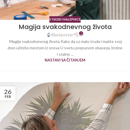
STIKERI I NALEPNICE
Magija svakodnevnog života
2
Blackposter
Magija svakodnevnog života Kako da uz malo truda i mašte svoj
dom učinite mestom iz snova U svetu prepunom obaveza, brzine
i stalne ...
NASTAVI SA ČITANJEM
26
FEB