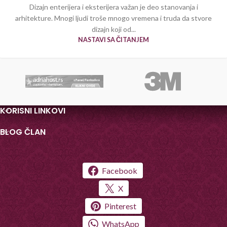
Dizajn enterijera i eksterijera važan je deo stanovanja i
arhitekture. Mnogi ljudi troše mnogo vremena i truda da stvore
dizajn koji od...
NASTAVI SA ČITANJEM
KORISNI LINKOVI
BLOG ČLAN
Facebook
X
Pinterest
WhatsApp