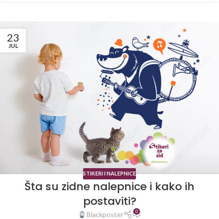
23
JUL
STIKERI I NALEPNICE
Šta su zidne nalepnice i kako ih
postaviti?
0
Blackposter