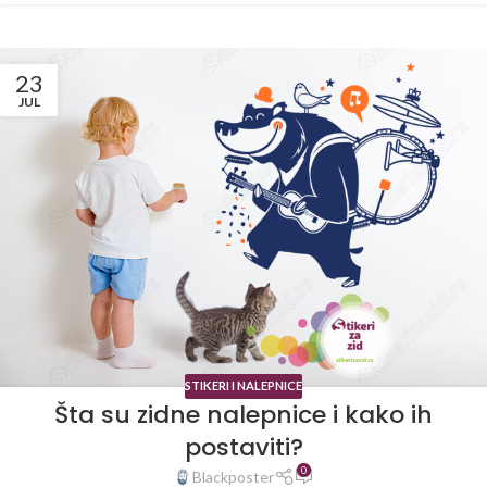
23
JUL
STIKERI I NALEPNICE
Šta su zidne nalepnice i kako ih
postaviti?
0
Blackposter