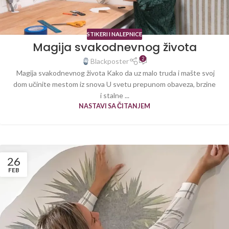
STIKERI I NALEPNICE
Magija svakodnevnog života
2
Blackposter
Magija svakodnevnog života Kako da uz malo truda i mašte svoj
dom učinite mestom iz snova U svetu prepunom obaveza, brzine
i stalne ...
NASTAVI SA ČITANJEM
26
FEB