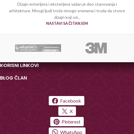
Dizajn enterijera i eksterijera važan je deo stanovanja i
arhitekture. Mnogi ljudi troše mnogo vremena i truda da stvore
dizajn koji od...
NASTAVI SA ČITANJEM
KORISNI LINKOVI
BLOG ČLAN
Facebook
X
Pinterest
WhatsApp