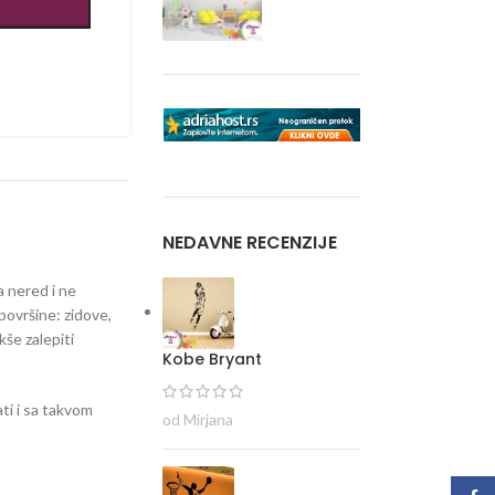
NEDAVNE RECENZIJE
a nered i ne
površine: zidove,
kše zalepiti
Kobe Bryant
ti i sa takvom
od Mirjana