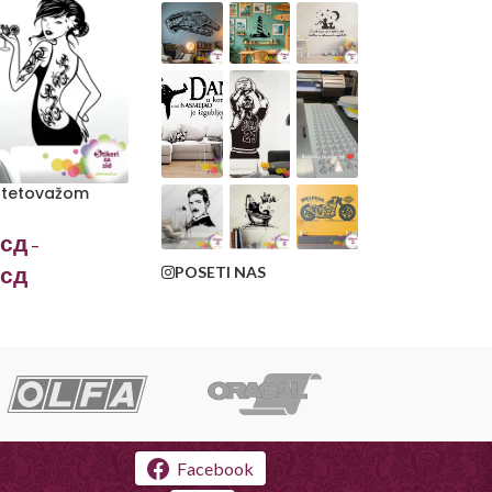
 tetovažom
сд
–
сд
POSETI NAS
Facebook