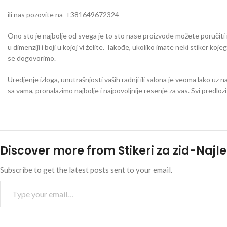
ili nas pozovite na +381649672324
Ono sto je najbolje od svega je to sto nase proizvode možete poručiti iu 
u dimenziji i boji u kojoj vi želite. Takođe, ukoliko imate neki stiker koj
se dogovorimo.
Uredjenje izloga, unutrašnjosti vaših radnji ili salona je veoma lako uz n
sa vama, pronalazimo najbolje i najpovoljnije resenje za vas. Svi predlo
Discover more from Stikeri za zid-Najle
Subscribe to get the latest posts sent to your email.