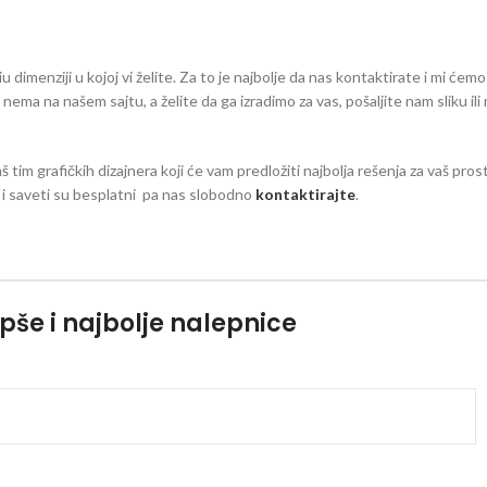
dimenziji u kojoj vi želite. Za to je najbolje da nas kontaktirate i mi ćemo
eg nema na našem sajtu, a želite da ga izradimo za vas, pošaljite nam sliku il
aš tim grafičkih dizajnera koji će vam predložiti najbolja rešenja za vaš pro
zi i saveti su besplatni pa nas slobodno
kontaktirajte
.
pše i najbolje nalepnice