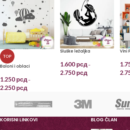
Sluške ležaljka
Vini
TOP
1.600
рсд
1.7
–
Baloni i oblaci
2.750
рсд
2.7
1.250
рсд
–
2.250
рсд
KORISNI LINKOVI
BLOG ČLAN