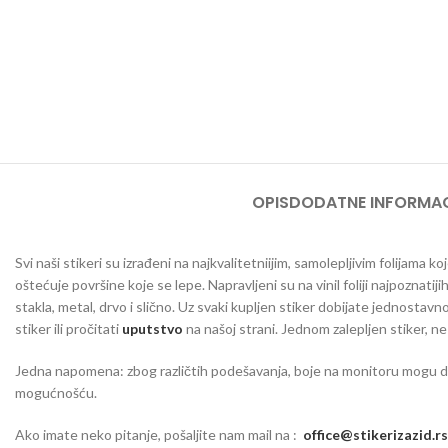
OPIS
DODATNE INFORMAC
Svi naši stikeri su izrađeni na najkvalitetniijim, samolepljivim folijama
oštećuje površine koje se lepe. Napravljeni su na vinil foliji najpoznatij
stakla, metal, drvo i slično. Uz svaki kupljen stiker dobijate jednosta
stiker ili pročitati
uputstvo
na našoj strani. Jednom zalepljen stiker, n
Jedna napomena: zbog različtih podešavanja, boje na monitoru mogu da o
mogućnošću.
Ako imate neko pitanje, pošaljite nam mail na :
office@stikerizazid.rs