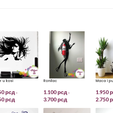
r u kosi
Ronilac
Maca i p
50
рсд
1.100
рсд
1.950
р
–
–
50
рсд
3.700
рсд
2.750
р