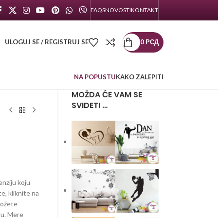
FAQS
NOVOSTI
KONTAKT
ULOGUJ SE / REGISTRUJ SE
0
РСД
NA POPUSTU
KAKO ZALEPITI
MOŽDA ĆE VAM SE
SVIDETI …
enziju koju
te, kliknite na
možete
lu. Mere