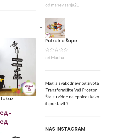
od manev.sanja21
Patrolne Šape
od Marina
Magija svakodnevnog života
Transformišite Vaš Prostor
Šta su zidne nalepnice i kako
utokaz
ih postaviti?
сд
–
сд
NAS INSTAGRAM