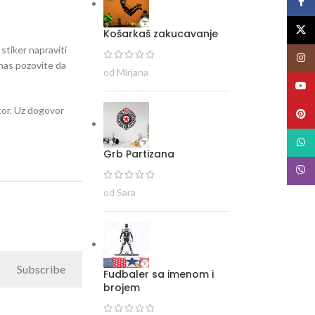
Face
X
Košarkaš zakucavanje
 stiker napraviti
Insta
i nas pozovite da
od Mirjana
YouT
stor. Uz dogovor
Pinte
What
Grb Partizana
Viber
od Sara
Subscribe
Fudbaler sa imenom i
brojem