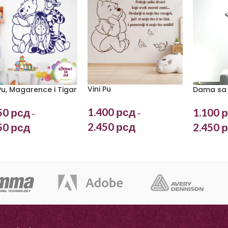
Vini Pu
 Pu, Magarence i Tigar
Dama sa
1.400
рсд
50
рсд
1.100
р
–
–
2.450
рсд
50
рсд
2.450
р