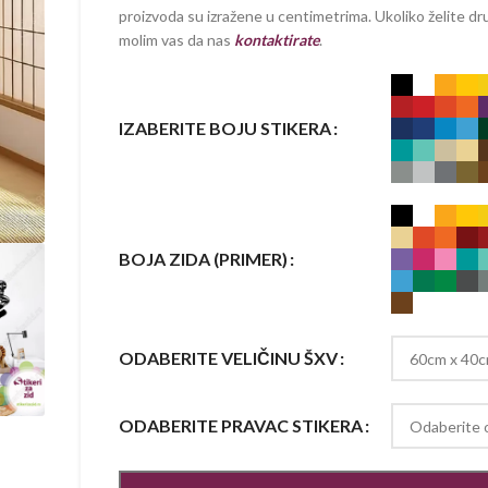
proizvoda su izražene u centimetrima. Ukoliko želite dru
molim vas da nas
kontaktirate
.
IZABERITE BOJU STIKERA
BOJA ZIDA (PRIMER)
ODABERITE VELIČINU ŠXV
ODABERITE PRAVAC STIKERA