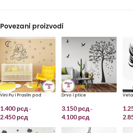
Povezani proizvodi
Vini Pu i Praslin pod
Drvo i ptice
Veta
zvezdama
3.150
рсд
1.2
1.400
рсд
–
–
4.100
рсд
2.8
2.450
рсд