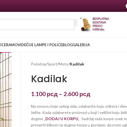
NICE
RAMOVI
DEČIJE LAMPE I POLICE
BLOG
GALERIJA
Početna
/
Sport
/
Moto
/
Kadilak
Kadilak
1.100
рсд
–
2.600
рсд
Na osnovu boje vašeg zida, odaberite boju stikera i dim
želite. Kada odaberete proizvod u boji i veličini koju želi
dugme „
DODAJ U KORPU
„. Sadržaj vaše korpe uvek 
proveriti klikom na dugme korpa u gornjem, desnom ug