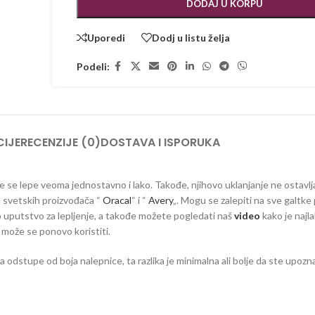
DODAJ U KORPU
Uporedi
Dodj u listu želja
Podeli:
IJE
RECENZIJE (0)
DOSTAVA I ISPORUKA
 koje se lepe veoma jednostavno i lako. Takođe, njihovo uklanjanje ne ostavlj
ih svetskih proizvođača “
Oracal
“ i “
Avery
„. Mogu se zalepiti na sve galtke 
vno uputstvo za lepljenje, a takođe možete pogledati naš
video
kako je najla
e može se ponovo koristiti.
dstupe od boja nalepnice, ta razlika je minimalna ali bolje da ste upozna