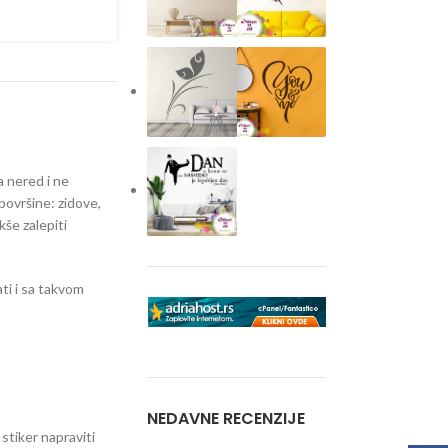
a nered i ne
površine: zidove,
kše zalepiti
ti i sa takvom
NEDAVNE RECENZIJE
 stiker napraviti