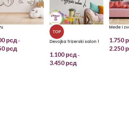
Pu
Mede i z
TOP
00
рсд
1.750
р
–
Devojka frizerski salon 1
50
рсд
2.250
р
1.100
рсд
–
3.450
рсд