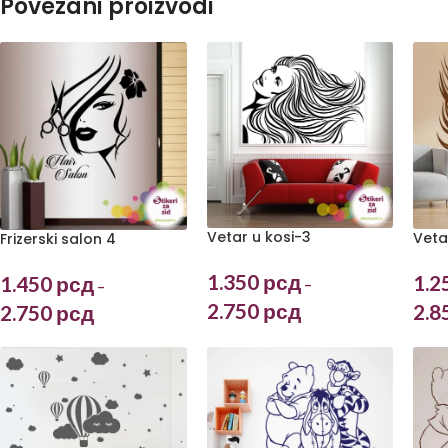
Povezani proizvodi
Vetar u kosi-3
Veta
Frizerski salon 4
1.350
рсд
1.2
1.450
рсд
–
–
2.750
рсд
2.8
2.750
рсд