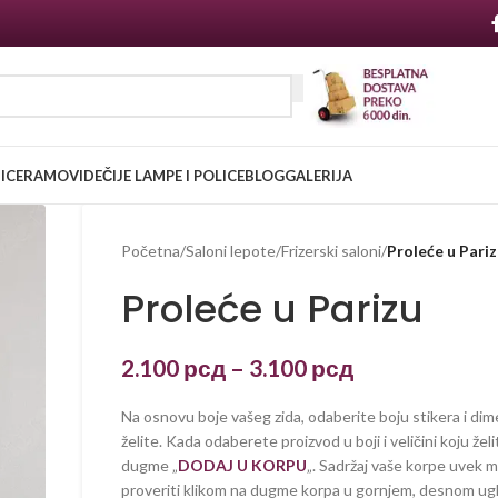
NICE
RAMOVI
DEČIJE LAMPE I POLICE
BLOG
GALERIJA
Početna
/
Saloni lepote
/
Frizerski saloni
/
Proleće u Pariz
Proleće u Parizu
2.100
рсд
–
3.100
рсд
Na osnovu boje vašeg zida, odaberite boju stikera i dim
želite. Kada odaberete proizvod u boji i veličini koju želi
dugme „
DODAJ U KORPU
„. Sadržaj vaše korpe uvek 
proveriti klikom na dugme korpa u gornjem, desnom ug