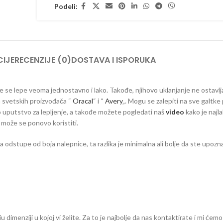
Podeli:
IJE
RECENZIJE (0)
DOSTAVA I ISPORUKA
 koje se lepe veoma jednostavno i lako. Takođe, njihovo uklanjanje ne ostavlj
ih svetskih proizvođača “
Oracal
“ i “
Avery
„. Mogu se zalepiti na sve galtke 
vno uputstvo za lepljenje, a takođe možete pogledati naš
video
kako je najla
e može se ponovo koristiti.
dstupe od boja nalepnice, ta razlika je minimalna ali bolje da ste upozna
dimenziji u kojoj vi želite. Za to je najbolje da nas kontaktirate i mi ćemo