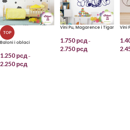
Vini 
Vini Pu, Magarence i Tigar
TOP
1.4
1.750
рсд
–
Baloni i oblaci
2.4
2.750
рсд
1.250
рсд
–
2.250
рсд