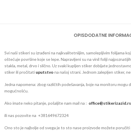
OPIS
DODATNE INFORMAC
Svi naši stikeri su izrađeni na najkvalitetniijim, samolepljivim folijama
oštećuje površine koje se lepe. Napravljeni su na vinil foliji najpoznatij
stakla, metal, drvo i slično. Uz svaki kupljen stiker dobijate jednosta
stiker ili pročitati
uputstvo
na našoj strani. Jednom zalepljen stiker, n
Jedna napomena: zbog različtih podešavanja, boje na monitoru mogu da o
mogućnošću.
Ako imate neko pitanje, pošaljite nam mail na :
office@stikerizazid.rs
ili nas pozovite na +381649672324
Ono sto je najbolje od svega je to sto nase proizvode možete poručiti iu 