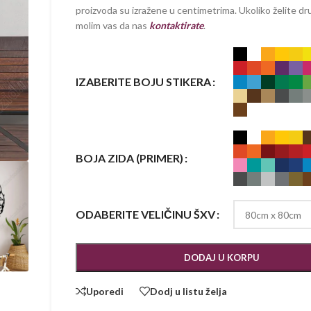
proizvoda su izražene u centimetrima. Ukoliko želite dru
molim vas da nas
kontaktirate
.
IZABERITE BOJU STIKERA
BOJA ZIDA (PRIMER)
ODABERITE VELIČINU ŠXV
DODAJ U KORPU
Uporedi
Dodj u listu želja