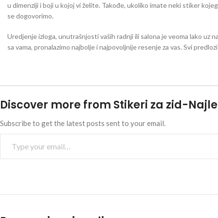
u dimenziji i boji u kojoj vi želite. Takođe, ukoliko imate neki stiker koj
se dogovorimo.
Uredjenje izloga, unutrašnjosti vaših radnji ili salona je veoma lako uz n
sa vama, pronalazimo najbolje i najpovoljnije resenje za vas. Svi predlo
Discover more from Stikeri za zid-Najle
Subscribe to get the latest posts sent to your email.