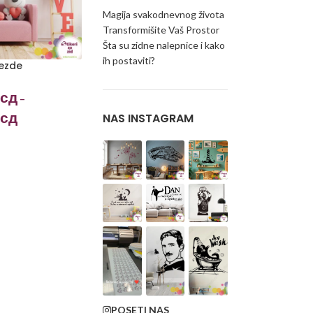
Magija svakodnevnog života
Transformišite Vaš Prostor
Šta su zidne nalepnice i kako
ih postaviti?
vezde
сд
–
сд
NAS INSTAGRAM
POSETI NAS