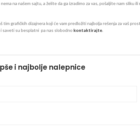
eg nema na našem sajtu, a želite da ga izradimo za vas, pošaljite nam sliku il
aš tim grafičkih dizajnera koji će vam predložiti najbolja rešenja za vaš pro
zi i saveti su besplatni pa nas slobodno
kontaktirajte
.
pše i najbolje nalepnice