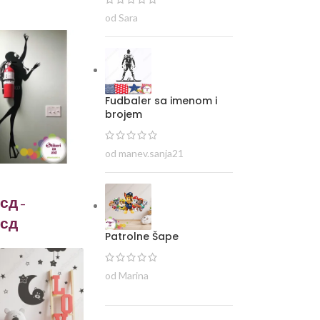
od Sara
Fudbaler sa imenom i
brojem
od manev.sanja21
сд
–
сд
Patrolne Šape
od Marina