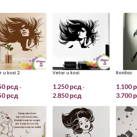
r u kosi 2
Vetar u kosi
Ronilac
50
рсд
1.250
рсд
1.100
р
–
–
50
рсд
2.850
рсд
3.700
р