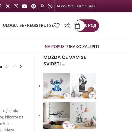
FAQS
NOVOSTI
KONTAKT
ULOGUJ SE / REGISTRUJ SE
0
РСД
NA POPUSTU
KAKO ZALEPITI
MOŽDA ĆE VAM SE
SVIDETI …
u
enziju koju
te, kliknite na
možete
lu. Mere