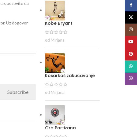
i nas pozovite da
Face
X
Kobe Bryant
stor. Uz dogovor
Insta
od Mirjana
YouT
Pinte
What
Košarkaš zakucavanje
Viber
Subscribe
od Mirjana
Grb Partizana