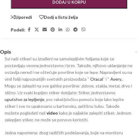
DODAJ U KORPU
Uporedi
Dodj u listu želja
Podeli:
Opis
Svi naši stikeri su izrađeni na samolepljivim folijama koje se
postavljaju veoma jednostavno i brzo. Takođe, njihovo uklanjanje ne
ostavlja nered i ne oštećuje površine koje se lepe. Napravljeni su na
vinil foliji najpoznatijih svetskih proizvođača “
Oracal
“ i “
Avery
„.
Mogu se zalepiti na sve galtke površine: zidove, stakla, metal, drvo i
slično. Uz svaki kupljen stiker dobijate: Stiker, jednostavno
uputstvo za lepljenje
, pvc rakel/pločicu pomoću koje lako lepite
stiker i sve to upakovano u kartonsku, zaštitnu tubu. Takođe
možete pogledati naš
video
kako je najlakše zalepiti stiker. Jednom
zalepljen stiker, ne može se ponovo koristiti.
Jedna napomena: zbog različtih podešavanja, boje na monitoru