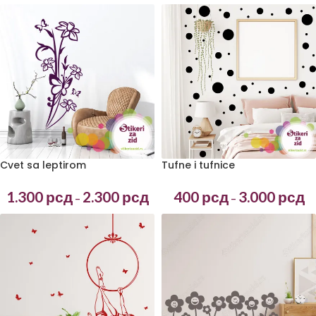
Cvet sa leptirom
Tufne i tufnice
1.300
рсд
2.300
рсд
400
рсд
3.000
рсд
–
–