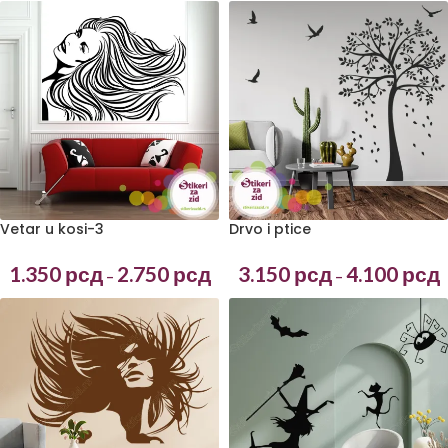
Vetar u kosi-3
Drvo i ptice
1.350
рсд
2.750
рсд
3.150
рсд
4.100
рсд
–
–