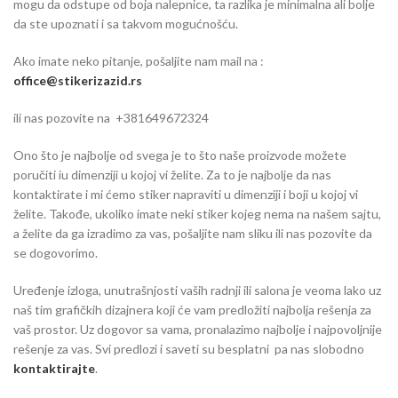
mogu da odstupe od boja nalepnice, ta razlika je minimalna ali bolje
da ste upoznati i sa takvom mogućnošću.
Ako imate neko pitanje, pošaljite nam mail na :
office@stikerizazid.rs
ili nas pozovite na +381649672324
Ono što je najbolje od svega je to što naše proizvode možete
poručiti iu dimenziji u kojoj vi želite. Za to je najbolje da nas
kontaktirate i mi ćemo stiker napraviti u dimenziji i boji u kojoj vi
želite. Takođe, ukoliko imate neki stiker kojeg nema na našem sajtu,
a želite da ga izradimo za vas, pošaljite nam sliku ili nas pozovite da
se dogovorimo.
Uređenje izloga, unutrašnjosti vaših radnji ili salona je veoma lako uz
naš tim grafičkih dizajnera koji će vam predložiti najbolja rešenja za
vaš prostor. Uz dogovor sa vama, pronalazimo najbolje i najpovoljnije
rešenje za vas. Svi predlozi i saveti su besplatni pa nas slobodno
kontaktirajte
.