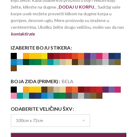
koju želite. Kada odaberete proizvod u boji i veličini koju
želite, kliknite na dugme „
DODAJ U KORPU
„. Sadržaj vaše
korpe uvek možete proveriti klikom na dugme korpa u
gornjem, desnom uglu. Mere proizvoda su izražene u
centimetrima. Ukoliko želite drugu veličinu, molim vas da nas
kontaktirate
.
IZABERITE BOJU STIKERA
BOJA ZIDA (PRIMER)
BELA
ODABERITE VELIČINU ŠXV