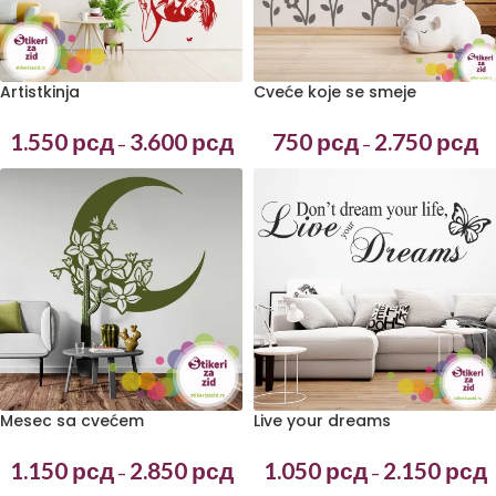
Artistkinja
Cveće koje se smeje
1.550
рсд
3.600
рсд
750
рсд
2.750
рсд
–
–
Mesec sa cvećem
Live your dreams
1.150
рсд
2.850
рсд
1.050
рсд
2.150
рсд
–
–