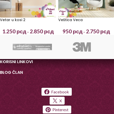
Vetar u kosi 2
Veštica Veca
1.250
рсд
2.850
рсд
950
рсд
2.750
рсд
–
–
KORISNI LINKOVI
BLOG ČLAN
Facebook
X
Pinterest