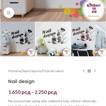
Kliknite za uvećanje
Početna
/
Saloni lepote
/
Frizerski saloni
Nail design
1.650
рсд
2.250
рсд
–
Na osnovu boje vašeg zida, odaberite boju stikera i dimenziju