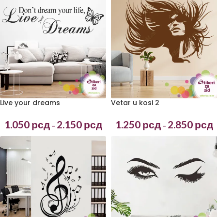
Live your dreams
Vetar u kosi 2
1.050
рсд
2.150
рсд
1.250
рсд
2.850
рсд
–
–