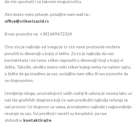
da ste upoznati i sa takvom mogućnošću.
Ako imate neko pitanje, pošaljite nam mail na :
office@stikerizazid.rs
ili nas pozovite na +381649672324
Ono sto je najbolje od svega je to sto nase proizvode možete
poručiti iu dimenziji u kojoj vi želite. Za to je najbolje da nas
kontaktirate i mi ćemo stiker napraviti u dimenziji i boji u kojoj vi
želite. Takođe, ukoliko imate neki stiker kojeg nema na našem sajtu,
a želite da ga izradimo za vas, pošaljite nam sliku ili nas pozovite da
se dogovorimo.
Uredjenje izloga, unutrašnjosti vaših radnji ili salona je veoma lako uz
naš tim grafičkih dizajnera koji će vam predložiti najbolja rešenja za
vaš prostor. Uz dogovor sa vama, pronalazimo najbolje i najpovoljnije
resenje za vas. Svi predlozi i saveti su besplatni pa nas
slobodno
kontaktirajte
.