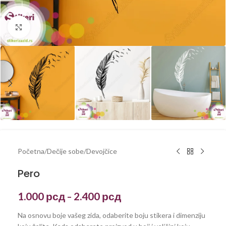
Kliknite za uvećanje
Početna
/
Dečije sobe
/
Devojčice
Pero
1.000
рсд
2.400
рсд
–
Na osnovu boje vašeg zida, odaberite boju stikera i dimenziju