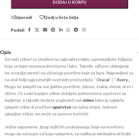
DODAJ U KORPU
Uporedi
Dodj u listu želja
Podeli:
Opis
Svi naši stikeri su izrađeni na najkvalitetniijim, samolepljivim folijama
koje se lepe veoma jednostavno i lako. Takođe, njihovo uklanjanje
ne ostavlja nered i ne oštećuje površine koje se lepe. Napravljeni su
na vinil foliji najpoznatijih svetskih proizvođača “
Oracal
“ i “
Avery
„.
Mogu se zalepiti na sve galtke površine: zidove, stakla, metal, drvo i
slično. Uz svaki kupljen stiker dobijate jednostavno uputstvo za
lepljenje, a takođe možete pogledati naš
video
kako je najlakše
zalepiti stiker ili pročitati
uputstvo
na našoj strani. Jednom
zalepljen stiker, ne može se ponovo koristiti.
Jedna napomena: zbog različtih podešavanja, boje na monitoru
mogu da odstupe od boja nalepnice, ta razlika je minimalna ali bolje