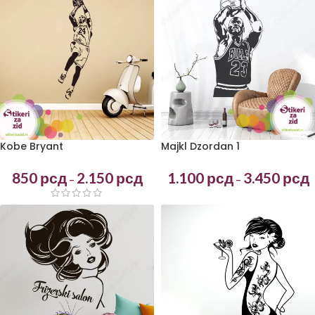
Kobe Bryant
Majkl Dzordan 1
850
рсд
2.150
рсд
1.100
рсд
3.450
рсд
–
–