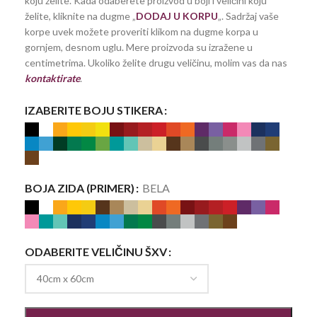
koju želite. Kada odaberete proizvod u boji i veličini koju
želite, kliknite na dugme „
DODAJ U KORPU
„. Sadržaj vaše
korpe uvek možete proveriti klikom na dugme korpa u
gornjem, desnom uglu. Mere proizvoda su izražene u
centimetrima. Ukoliko želite drugu veličinu, molim vas da nas
kontaktirate
.
IZABERITE BOJU STIKERA
BOJA ZIDA (PRIMER)
BELA
ODABERITE VELIČINU ŠXV