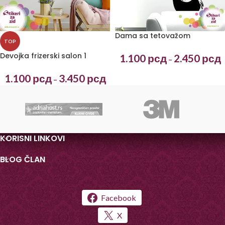
Dama sa tetovažom
TOP
Devojka frizerski salon 1
1.100
рсд
2.450
рсд
–
1.100
рсд
3.450
рсд
–
KORISNI LINKOVI
BLOG ČLAN
Facebook
X