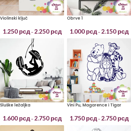
Violinski ključ
Obrve 1
1.250
рсд
2.250
рсд
1.000
рсд
2.150
рсд
–
–
Sluške ležaljka
Vini Pu, Magarence i Tigar
1.600
рсд
2.750
рсд
1.750
рсд
2.750
рсд
–
–