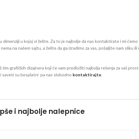
dimenziji u kojoj vi želite. Za to je najbolje da nas kontaktirate i mi ćemo 
eg nema na našem sajtu, a želite da ga izradimo za vas, pošaljite nam sliku il
š tim grafičkih dizajnera koji će vam predložiti najbolja rešenja za vaš pro
zi i saveti su besplatni pa nas slobodno
kontaktirajte
.
pše i najbolje nalepnice