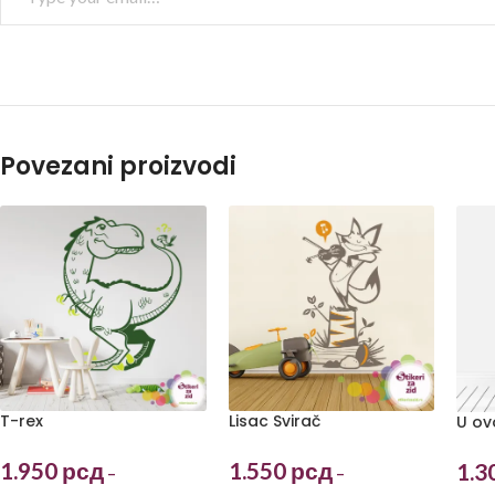
Povezani proizvodi
T-rex
Lisac Svirač
U ov
1.950
рсд
1.550
рсд
1.3
–
–