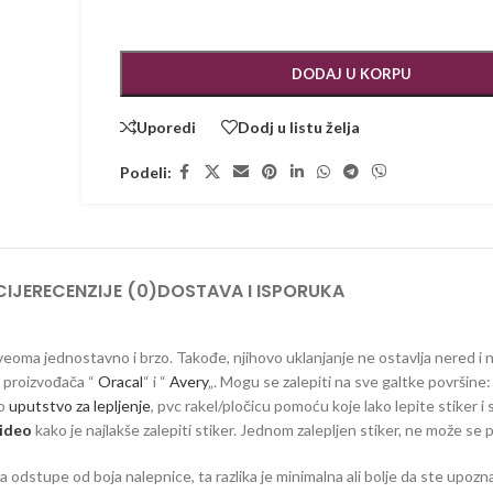
DODAJ U KORPU
Uporedi
Dodj u listu želja
Podeli:
IJE
RECENZIJE (0)
DOSTAVA I ISPORUKA
ju veoma jednostavno i brzo. Takođe, njihovo uklanjanje ne ostavlja nered i
ih proizvođača “
Oracal
“ i “
Avery
„. Mogu se zalepiti na sve galtke površine: 
no
uputstvo za lepljenje
, pvc rakel/pločicu pomoću koje lako lepite stiker i 
ideo
kako je najlakše zalepiti stiker. Jednom zalepljen stiker, ne može se 
dstupe od boja nalepnice, ta razlika je minimalna ali bolje da ste upozna