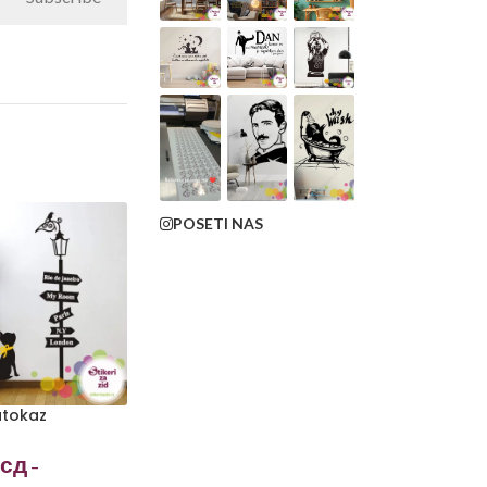
POSETI NAS
utokaz
сд
–