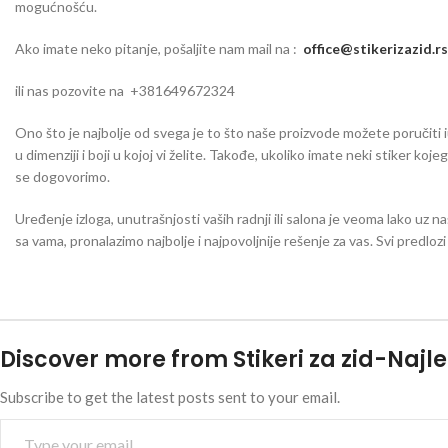
mogućnošću.
Ako imate neko pitanje, pošaljite nam mail na :
office@stikerizazid.rs
ili nas pozovite na +381649672324
Ono što je najbolje od svega je to što naše proizvode možete poručiti iu 
u dimenziji i boji u kojoj vi želite. Takođe, ukoliko imate neki stiker koj
se dogovorimo.
Uređenje izloga, unutrašnjosti vaših radnji ili salona je veoma lako uz na
sa vama, pronalazimo najbolje i najpovoljnije rešenje za vas. Svi predlo
Discover more from Stikeri za zid-Najle
Subscribe to get the latest posts sent to your email.