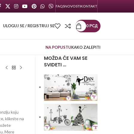
FAQS
NOVOSTI
KONTAKT
ULOGUJ SE / REGISTRUJ SE
0
РСД
NA POPUSTU
KAKO ZALEPITI
MOŽDA ĆE VAM SE
SVIDETI …
enziju koju
te, kliknite na
možete
lu. Mere