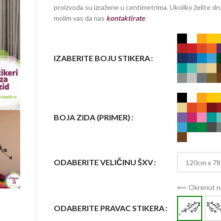
proizvoda su izražene u centimetrima. Ukoliko želite dru
molim vas da nas
kontaktirate
.
IZABERITE BOJU STIKERA
BOJA ZIDA (PRIMER)
ODABERITE VELIČINU ŠXV
⟸ Okrenut na
ODABERITE PRAVAC STIKERA