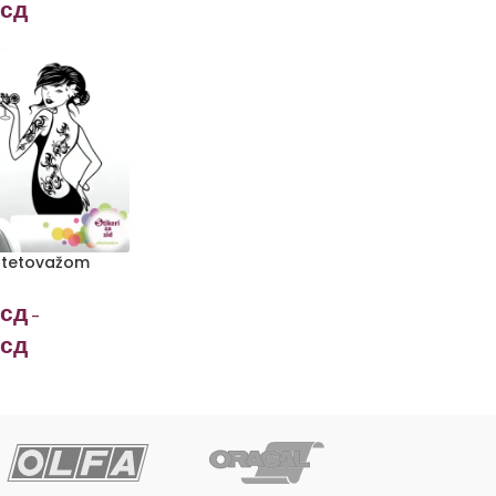
сд
 tetovažom
сд
–
сд