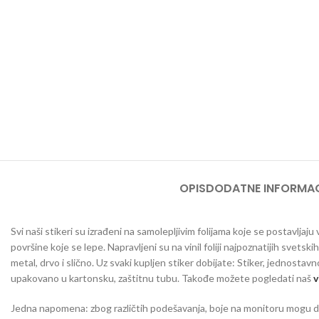
OPIS
DODATNE INFORMAC
Svi naši stikeri su izrađeni na samolepljivim folijama koje se postavlja
površine koje se lepe. Napravljeni su na vinil foliji najpoznatijih svetsk
metal, drvo i slično. Uz svaki kupljen stiker dobijate: Stiker, jednostav
upakovano u kartonsku, zaštitnu tubu. Takođe možete pogledati naš
v
Jedna napomena: zbog različtih podešavanja, boje na monitoru mogu da o