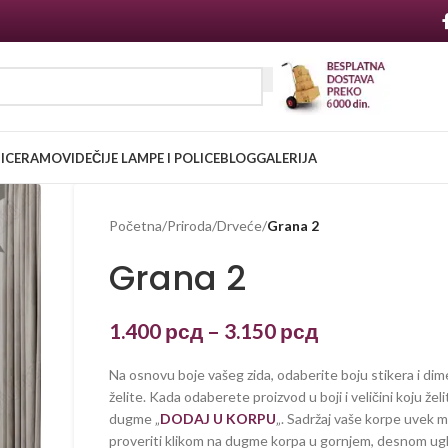
NICE
RAMOVI
DEČIJE LAMPE I POLICE
BLOG
GALERIJA
Početna
/
Priroda
/
Drveće
/
Grana 2
Grana 2
1.400
рсд
–
3.150
рсд
Na osnovu boje vašeg zida, odaberite boju stikera i dim
želite. Kada odaberete proizvod u boji i veličini koju želi
dugme „
DODAJ U KORPU
„. Sadržaj vaše korpe uvek 
proveriti klikom na dugme korpa u gornjem, desnom ug