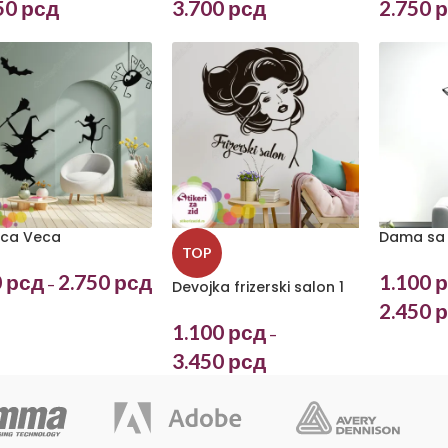
50
рсд
3.700
рсд
2.750
р
ica Veca
Dama sa
TOP
0
рсд
2.750
рсд
1.100
р
–
Devojka frizerski salon 1
2.450
р
1.100
рсд
–
3.450
рсд