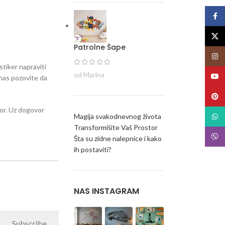
Face
X
Patrolne Šape
Insta
stiker napraviti
od Marina
YouT
i nas pozovite da
Pinte
stor. Uz dogovor
Magija svakodnevnog života
What
Transformišite Vaš Prostor
Viber
Šta su zidne nalepnice i kako
ih postaviti?
NAS INSTAGRAM
Subscribe