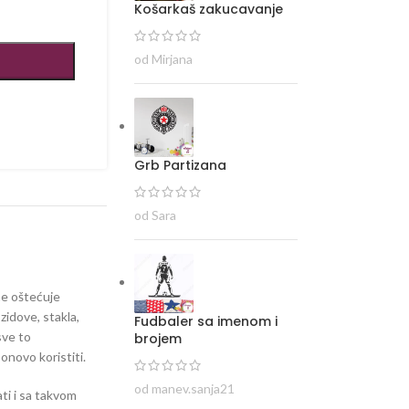
Košarkaš zakucavanje
od Mirjana
Grb Partizana
od Sara
 ne oštećuje
zidove, stakla,
Fudbaler sa imenom i
sve to
brojem
ponovo koristiti.
od manev.sanja21
ti i sa takvom