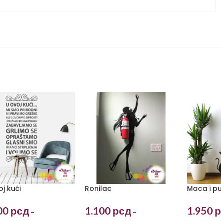
oj kući
Ronilac
Maca i p
00
рсд
1.100
рсд
1.950
р
–
–