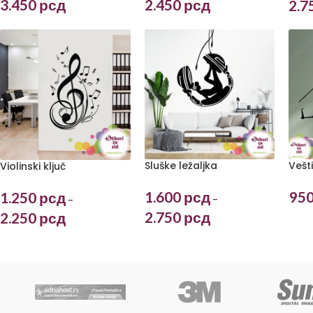
3.450
рсд
2.450
рсд
2.7
Sluške ležaljka
Vešt
Violinski ključ
1.600
рсд
95
1.250
рсд
–
–
2.750
рсд
2.250
рсд