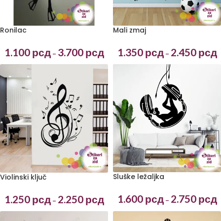
Ronilac
Mali zmaj
1.100
рсд
3.700
рсд
1.350
рсд
2.450
рсд
–
–
Sluške ležaljka
Violinski ključ
1.600
рсд
2.750
рсд
1.250
рсд
2.250
рсд
–
–