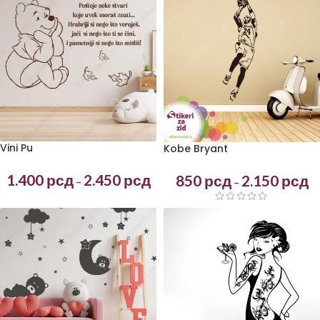
Vini Pu
Kobe Bryant
1.400
рсд
2.450
рсд
850
рсд
2.150
рсд
–
–