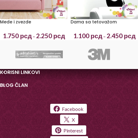
Mede i zvezde
Dama sa tetovažom
1.750
рсд
2.250
рсд
1.100
рсд
2.450
рсд
–
–
KORISNI LINKOVI
BLOG ČLAN
Facebook
X
Pinterest