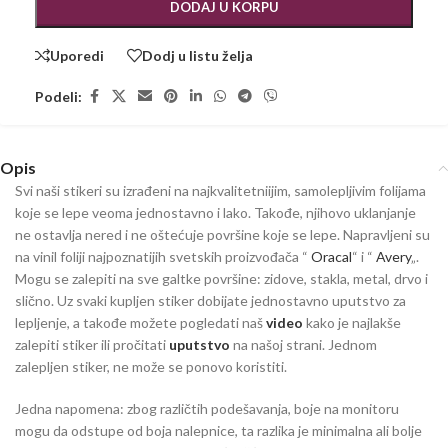
DODAJ U KORPU
Uporedi
Dodj u listu želja
Podeli:
Opis
Svi naši stikeri su izrađeni na najkvalitetniijim, samolepljivim folijama
koje se lepe veoma jednostavno i lako. Takođe, njihovo uklanjanje
ne ostavlja nered i ne oštećuje površine koje se lepe. Napravljeni su
na vinil foliji najpoznatijih svetskih proizvođača “
Oracal
“ i “
Avery
„.
Mogu se zalepiti na sve galtke površine: zidove, stakla, metal, drvo i
slično. Uz svaki kupljen stiker dobijate jednostavno uputstvo za
lepljenje, a takođe možete pogledati naš
video
kako je najlakše
zalepiti stiker ili pročitati
uputstvo
na našoj strani. Jednom
zalepljen stiker, ne može se ponovo koristiti.
Jedna napomena: zbog različtih podešavanja, boje na monitoru
mogu da odstupe od boja nalepnice, ta razlika je minimalna ali bolje