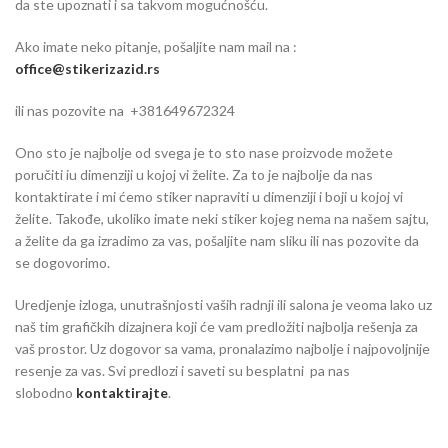
da ste upoznati i sa takvom mogućnošću.
Ako imate neko pitanje, pošaljite nam mail na :
office@stikerizazid.rs
ili nas pozovite na +381649672324
Ono sto je najbolje od svega je to sto nase proizvode možete
poručiti iu dimenziji u kojoj vi želite. Za to je najbolje da nas
kontaktirate i mi ćemo stiker napraviti u dimenziji i boji u kojoj vi
želite. Takođe, ukoliko imate neki stiker kojeg nema na našem sajtu,
a želite da ga izradimo za vas, pošaljite nam sliku ili nas pozovite da
se dogovorimo.
Uredjenje izloga, unutrašnjosti vaših radnji ili salona je veoma lako uz
naš tim grafičkih dizajnera koji će vam predložiti najbolja rešenja za
vaš prostor. Uz dogovor sa vama, pronalazimo najbolje i najpovoljnije
resenje za vas. Svi predlozi i saveti su besplatni pa nas
slobodno
kontaktirajte
.