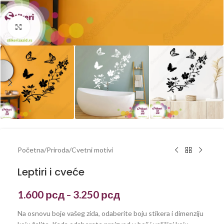
Kliknite za uvećanje
Početna
/
Priroda
/
Cvetni motivi
Leptiri i cveće
1.600
рсд
3.250
рсд
–
Na osnovu boje vašeg zida, odaberite boju stikera i dimenziju