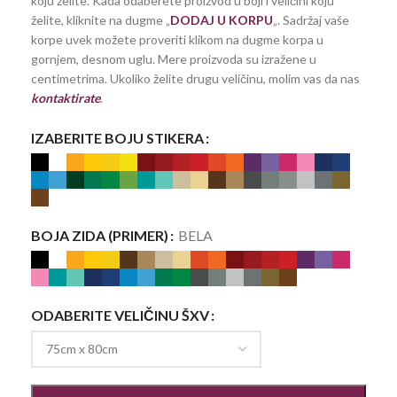
koju želite. Kada odaberete proizvod u boji i veličini koju
želite, kliknite na dugme „
DODAJ U KORPU
„. Sadržaj vaše
korpe uvek možete proveriti klikom na dugme korpa u
gornjem, desnom uglu. Mere proizvoda su izražene u
centimetrima. Ukoliko želite drugu veličinu, molim vas da nas
kontaktirate
.
IZABERITE BOJU STIKERA
BOJA ZIDA (PRIMER)
BELA
ODABERITE VELIČINU ŠXV