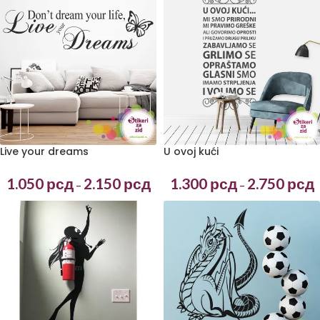
Live your dreams
U ovoj kući
1.050
рсд
2.150
рсд
1.300
рсд
2.750
рсд
–
–