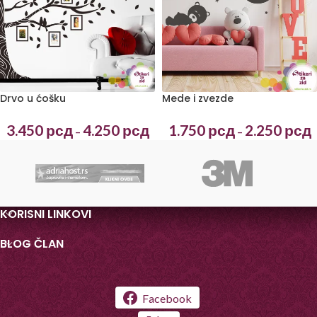
Drvo u ćošku
Mede i zvezde
3.450
рсд
4.250
рсд
1.750
рсд
2.250
рсд
–
–
KORISNI LINKOVI
BLOG ČLAN
Facebook