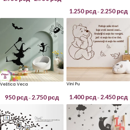
1.250
рсд
2.250
рсд
–
Vini Pu
Veštica Veca
1.400
рсд
2.450
рсд
950
рсд
2.750
рсд
–
–