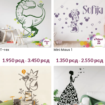
T-rex
Mini Maus 1
1.950
рсд
3.450
рсд
1.350
рсд
2.550
рсд
–
–