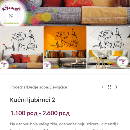
Kliknite za uvećanje
Početna
/
Dečije sobe
/
Devojčice
Kućni ljubimci 2
1.100
рсд
2.600
рсд
–
Na osnovu boje vašeg zida, odaberite boju stikera i dimenziju