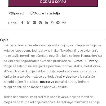
DODAJ U KORPU
Uporedi
Dodj u listu želja
Podeli:
Opis
Svi naši stikeri su izrađeni na najkvalitetniijim, samolepljivim folijama
koje se lepe veoma jednostavno i lako. Takođe, njihovo uklanjanje
ne ostavlja nered i ne oštećuje površine koje se lepe. Napravljeni su
na vinil foliji najpoznatijih svetskih proizvođača “
Oracal
“ i “
Avery
„.
Mogu se zalepiti na sve galtke površine: zidove, stakla, metal, drvo i
slično. Uz svaki kupljen stiker dobijate jednostavno uputstvo za
lepljenje, a takođe možete pogledati naš
video
kako je najlakše
zalepiti stiker ili pročitati
uputstvo
na našoj strani. Jednom
zalepljen stiker, ne može se ponovo koristiti.
Jedna napomena: zbog različtih podešavanja, boje na monitoru
mogu da odstupe od boja nalepnice, ta razlika je minimalna ali bolje