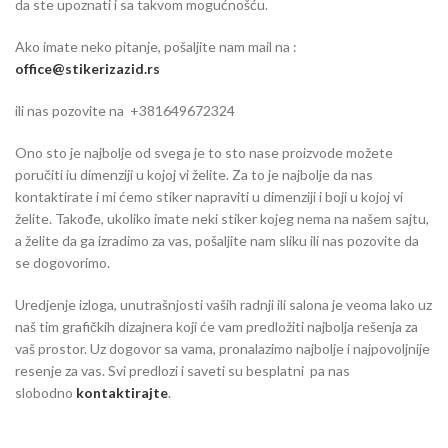
da ste upoznati i sa takvom mogućnošću.
Ako imate neko pitanje, pošaljite nam mail na :
office@stikerizazid.rs
ili nas pozovite na +381649672324
Ono sto je najbolje od svega je to sto nase proizvode možete
poručiti iu dimenziji u kojoj vi želite. Za to je najbolje da nas
kontaktirate i mi ćemo stiker napraviti u dimenziji i boji u kojoj vi
želite. Takođe, ukoliko imate neki stiker kojeg nema na našem sajtu,
a želite da ga izradimo za vas, pošaljite nam sliku ili nas pozovite da
se dogovorimo.
Uredjenje izloga, unutrašnjosti vaših radnji ili salona je veoma lako uz
naš tim grafičkih dizajnera koji će vam predložiti najbolja rešenja za
vaš prostor. Uz dogovor sa vama, pronalazimo najbolje i najpovoljnije
resenje za vas. Svi predlozi i saveti su besplatni pa nas
slobodno
kontaktirajte
.