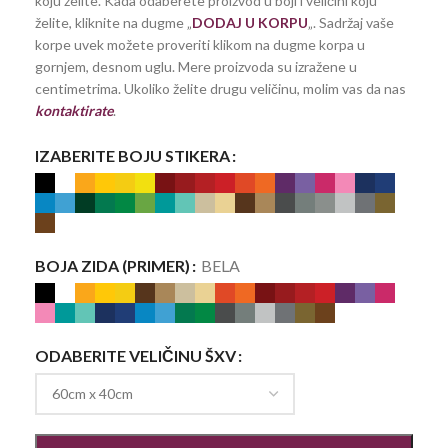
koju želite. Kada odaberete proizvod u boji i veličini koju
želite, kliknite na dugme „
DODAJ U KORPU
„. Sadržaj vaše
korpe uvek možete proveriti klikom na dugme korpa u
gornjem, desnom uglu. Mere proizvoda su izražene u
centimetrima. Ukoliko želite drugu veličinu, molim vas da nas
kontaktirate
.
IZABERITE BOJU STIKERA
BOJA ZIDA (PRIMER)
BELA
ODABERITE VELIČINU ŠXV