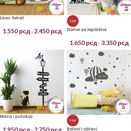
Lisac Svirač
TOP
Dama sa leptirima
1.550
рсд
2.450
рсд
–
1.650
рсд
3.350
рсд
–
Maca i putokaz
TOP
1.950
рсд
2.750
рсд
Baloni i oblaci
–