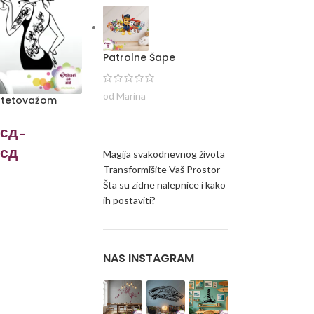
Patrolne Šape
od Marina
 tetovažom
сд
–
сд
Magija svakodnevnog života
Transformišite Vaš Prostor
Šta su zidne nalepnice i kako
ih postaviti?
NAS INSTAGRAM