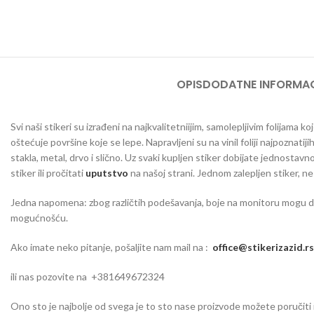
OPIS
DODATNE INFORMAC
Svi naši stikeri su izrađeni na najkvalitetniijim, samolepljivim folijama
oštećuje površine koje se lepe. Napravljeni su na vinil foliji najpoznatij
stakla, metal, drvo i slično. Uz svaki kupljen stiker dobijate jednosta
stiker ili pročitati
uputstvo
na našoj strani. Jednom zalepljen stiker, n
Jedna napomena: zbog različtih podešavanja, boje na monitoru mogu da o
mogućnošću.
Ako imate neko pitanje, pošaljite nam mail na :
office@stikerizazid.rs
ili nas pozovite na +381649672324
Ono sto je najbolje od svega je to sto nase proizvode možete poručiti iu 