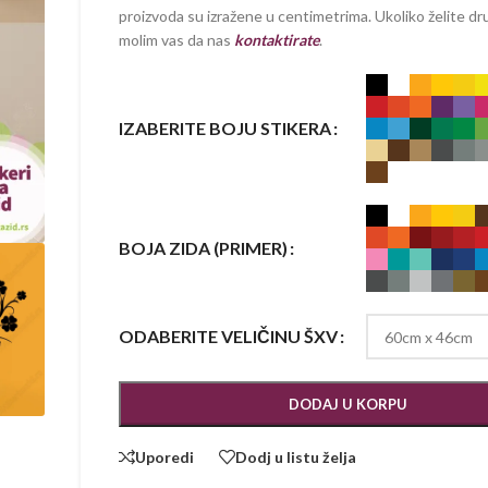
proizvoda su izražene u centimetrima. Ukoliko želite dru
molim vas da nas
kontaktirate
.
IZABERITE BOJU STIKERA
BOJA ZIDA (PRIMER)
ODABERITE VELIČINU ŠXV
DODAJ U KORPU
Uporedi
Dodj u listu želja