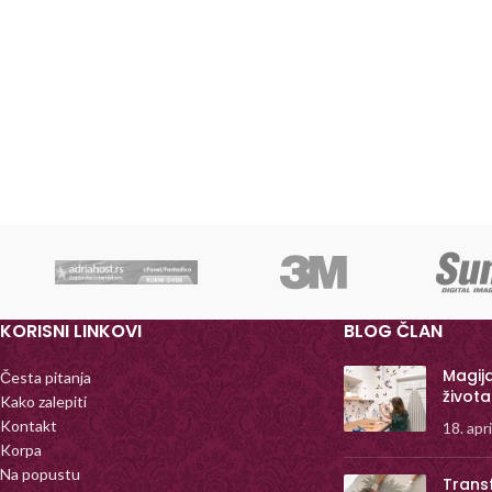
KORISNI LINKOVI
BLOG ČLAN
Magij
Česta pitanja
života
Kako zalepiti
Kontakt
18. apr
Korpa
Na popustu
Trans