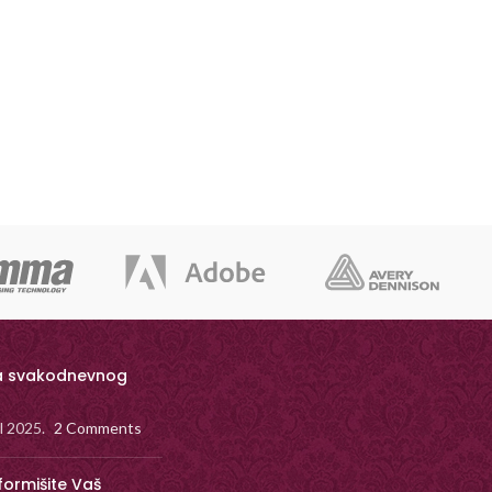
a svakodnevnog
il 2025.
2 Comments
formišite Vaš