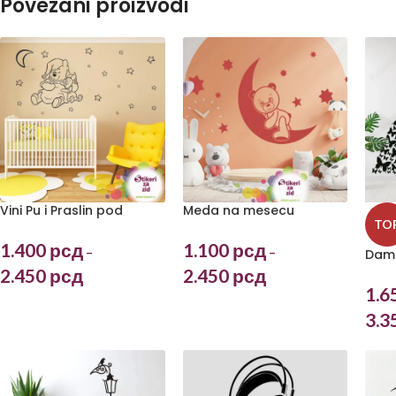
Povezani proizvodi
Vini Pu i Praslin pod
Meda na mesecu
TO
zvezdama
1.100
рсд
1.400
рсд
–
–
Dama
2.450
рсд
2.450
рсд
1.6
3.3