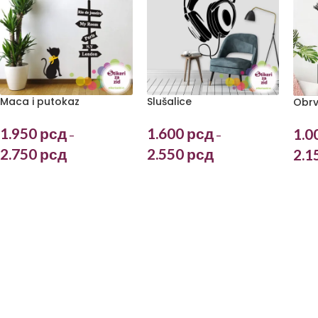
Maca i putokaz
Slušalice
Obrv
1.950
рсд
1.600
рсд
1.0
–
–
2.750
рсд
2.550
рсд
2.1