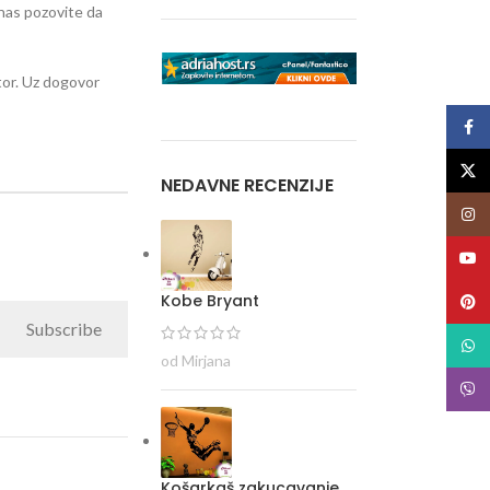
i nas pozovite da
stor. Uz dogovor
Face
X
NEDAVNE RECENZIJE
Insta
YouT
Kobe Bryant
Pinte
Subscribe
What
od Mirjana
Viber
Košarkaš zakucavanje