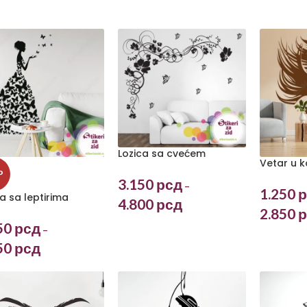
Lozica sa cvećem
Vetar u k
P
3.150
рсд
–
1.250
р
 sa leptirima
4.800
рсд
2.850
р
50
рсд
–
50
рсд