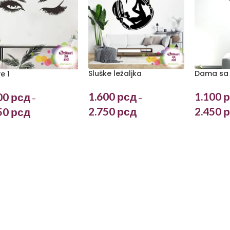
Sluške ležaljka
Dama sa
e 1
1.600
рсд
1.100
р
00
рсд
–
–
2.750
рсд
2.450
р
50
рсд