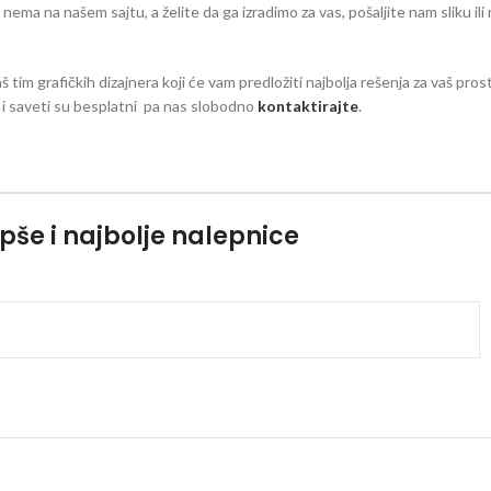
eg nema na našem sajtu, a želite da ga izradimo za vas, pošaljite nam sliku il
aš tim grafičkih dizajnera koji će vam predložiti najbolja rešenja za vaš pro
zi i saveti su besplatni pa nas slobodno
kontaktirajte
.
pše i najbolje nalepnice