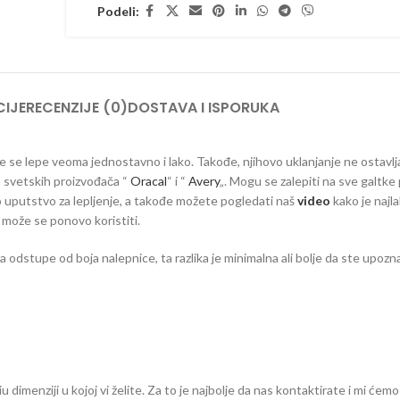
Podeli:
IJE
RECENZIJE (0)
DOSTAVA I ISPORUKA
 koje se lepe veoma jednostavno i lako. Takođe, njihovo uklanjanje ne ostavlj
ih svetskih proizvođača “
Oracal
“ i “
Avery
„. Mogu se zalepiti na sve galtke 
vno uputstvo za lepljenje, a takođe možete pogledati naš
video
kako je najla
e može se ponovo koristiti.
dstupe od boja nalepnice, ta razlika je minimalna ali bolje da ste upozna
dimenziji u kojoj vi želite. Za to je najbolje da nas kontaktirate i mi ćemo