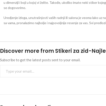
u dimenziji i boji u kojoj vi želite. Takođe, ukoliko imate neki stiker koj
se dogovorimo.
Uredjenje izloga, unutrašnjosti vaših radnji ili salona je veoma lako uz n
sa vama, pronalazimo najbolje i najpovoljnije resenje za vas. Svi predlo
Discover more from Stikeri za zid-Najle
Subscribe to get the latest posts sent to your email.