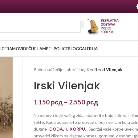
NICE
RAMOVI
DEČIJE LAMPE I POLICE
BLOG
GALERIJA
Početna
/
Dečije sobe
/
Tinejdžeri
/
Irski Vilenjak
Irski Vilenjak
1.150
рсд
–
2.550
рсд
Na osnovu boje vašeg zida, odaberite boju stikera i dim
želite. Kada odaberete proizvod u boji i veličini koju želi
dugme „
DODAJ U KORPU
„. Sadržaj vaše korpe uvek 
proveriti klikom na dugme korpa u gornjem, desnom ug