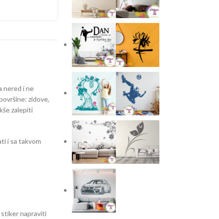
a nered i ne
površine: zidove,
kše zalepiti
ti i sa takvom
 stiker napraviti