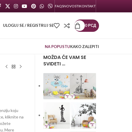
FAQS
NOVOSTI
KONTAKT
ULOGUJ SE / REGISTRUJ SE
0
РСД
NA POPUSTU
KAKO ZALEPITI
MOŽDA ĆE VAM SE
SVIDETI …
enziju koju
te, kliknite na
možete
lu. Mere