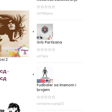
od Mirjana
Grb Partizana
od Sara
osi 2
сд
–
сд
Fudbaler sa imenom i
brojem
od manev.sanja21