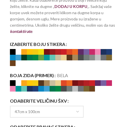
koju želite. Kada odaberete proizvod u boji i veličini koju
želite, kliknite na dugme „
DODAJ U KORPU
„. Sadržaj vaše
korpe uvek možete proveriti klikom na dugme korpa u
gornjem, desnom uglu. Mere proizvoda su izražene u
centimetrima. Ukoliko želite drugu veličinu, molim vas da nas
kontaktirate
.
IZABERITE BOJU STIKERA
BOJA ZIDA (PRIMER)
BELA
ODABERITE VELIČINU ŠXV
ODABERITE PRAVAC STIKERA