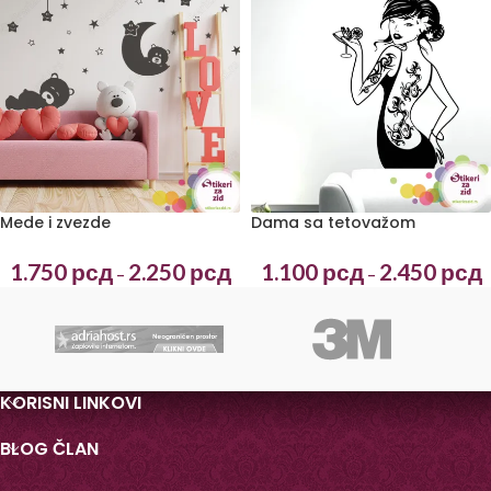
Mede i zvezde
Dama sa tetovažom
1.750
рсд
2.250
рсд
1.100
рсд
2.450
рсд
–
–
KORISNI LINKOVI
BLOG ČLAN