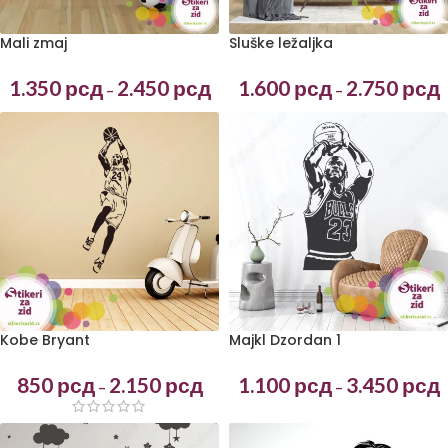
Mali zmaj
Sluške ležaljka
1.350
рсд
2.450
рсд
1.600
рсд
2.750
рсд
–
–
Kobe Bryant
Majkl Dzordan 1
850
рсд
2.150
рсд
1.100
рсд
3.450
рсд
–
–