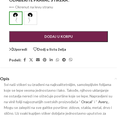
⟸ Okrenut na levu stranu
DODAJ U KORPU
Uporedi
Dodj u listu želja
Podeli:
Opis
Svi naši stikeri su izrađeni na najkvalitetniijim, samolepljivim folijama
koje se lepe veoma jednostavno i lako. Takođe, njihovo uklanjanje
ne ostavlja nered i ne oštećuje površine koje se lepe. Napravljeni su
na vinil foliji najpoznatijih svetskih proizvođača “
Oracal
“ i “
Avery
„.
Mogu se zalepiti na sve galtke površine: zidove, stakla, metal, drvo i
slično. Uz svaki kupljen stiker dobijate jednostavno uputstvo za