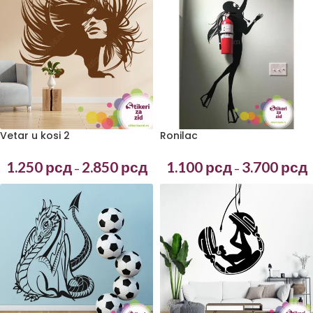
Vetar u kosi 2
Ronilac
1.250
рсд
2.850
рсд
1.100
рсд
3.700
рсд
–
–