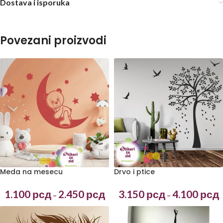
Dostava i isporuka
Povezani proizvodi
Meda na mesecu
Drvo i ptice
1.100
рсд
2.450
рсд
3.150
рсд
4.100
рсд
–
–