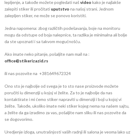
lepljenje, a takođe možete pogledati naš
video
kako je najlakše
zalepiti stiker ili pročitati
uputstvo
na našoj strani. Jednom
zalepljen stiker, ne može se ponovo koristiti.
Jedna napomena: zbog različtih podešavanja, boje na monitoru
mogu da odstupe od boja nalepnice, ta razlika je minimalna ali bolje
da ste upoznati i sa takvom mogućnošću.
Ako imate neko pitanje, pošaljite nam mail na :
office@stikerizazid.rs
ili nas pozovite na +381649672324
Ono sto je najbolje od svega je to sto nase proizvode možete
poručiti iu dimenziji u kojoj vi želite. Za to je najbolje da nas
kontaktirate i mi ćemo stiker napraviti u dimenziji i boji u kojoj vi
želite. Takođe, ukoliko imate neki stiker kojeg nema na našem sajtu,
a želite da ga izradimo za vas, pošaljite nam sliku ili nas pozovite da
se dogovorimo.
Uredjenje izloga, unutrašnjosti vaših radnji ili salona je veoma lako uz