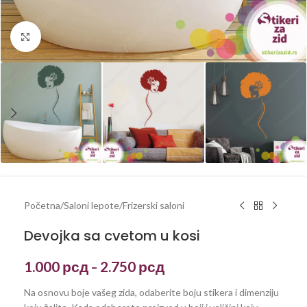
Kliknite za uvećanje
Početna
/
Saloni lepote
/
Frizerski saloni
Devojka sa cvetom u kosi
1.000
рсд
2.750
рсд
–
Na osnovu boje vašeg zida, odaberite boju stikera i dimenziju