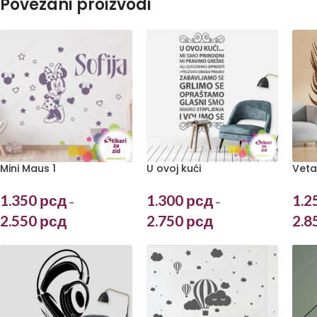
Povezani proizvodi
Mini Maus 1
U ovoj kući
Veta
1.350
рсд
1.300
рсд
1.2
–
–
2.550
рсд
2.750
рсд
2.8