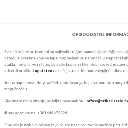
OPIS
DODATNE INFORMAC
Svi naši stikeri su izrađeni na najkvalitetniijim, samolepljivim folijama
oštećuje površine koje se lepe. Napravljeni su na vinil foliji najpoznatij
stakla, metal, drvo i slično. Uz svaki kupljen stiker dobijate jednosta
stiker ili pročitati
uputstvo
na našoj strani. Jednom zalepljen stiker, n
Jedna napomena: zbog različtih podešavanja, boje na monitoru mogu da o
mogućnošću.
Ako imate neko pitanje, pošaljite nam mail na :
office@stikerizazid.rs
ili nas pozovite na +381649672324
Ono sto je najbolje od svega je to sto nase proizvode možete poručiti iu 