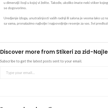
u dimenziji i boji u kojoj vi želite. Takođe, ukoliko imate neki stiker koj
se dogovorimo.
Uredjenje izloga, unutrašnjosti vaših radnji ili salona je veoma lako uz n
sa vama, pronalazimo najbolje i najpovoljnije resenje za vas. Svi predlo
Discover more from Stikeri za zid-Najle
Subscribe to get the latest posts sent to your email.