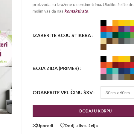
proizvoda su izražene u centimetrima. Ukoliko želite dru
molim vas da nas
kontaktirate
.
IZABERITE BOJU STIKERA
BOJA ZIDA (PRIMER)
ODABERITE VELIČINU ŠXV
DODAJ U KORPU
Uporedi
Dodj u listu želja