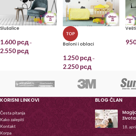
Slušalice
Vešt
TOP
1.600
рсд
95
–
Baloni i oblaci
2.550
рсд
1.250
рсд
–
2.250
рсд
KORISNI LINKOVI
BLOG ČLAN
Magij
Česta pitanja
života
Kako zalepiti
Kontakt
18. apr
Korpa