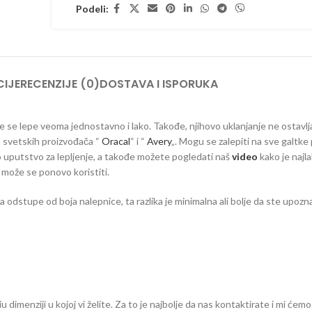
Podeli:
IJE
RECENZIJE (0)
DOSTAVA I ISPORUKA
 koje se lepe veoma jednostavno i lako. Takođe, njihovo uklanjanje ne ostavlj
ih svetskih proizvođača “
Oracal
“ i “
Avery
„. Mogu se zalepiti na sve galtke 
vno uputstvo za lepljenje, a takođe možete pogledati naš
video
kako je najla
e može se ponovo koristiti.
dstupe od boja nalepnice, ta razlika je minimalna ali bolje da ste upozna
dimenziji u kojoj vi želite. Za to je najbolje da nas kontaktirate i mi ćemo