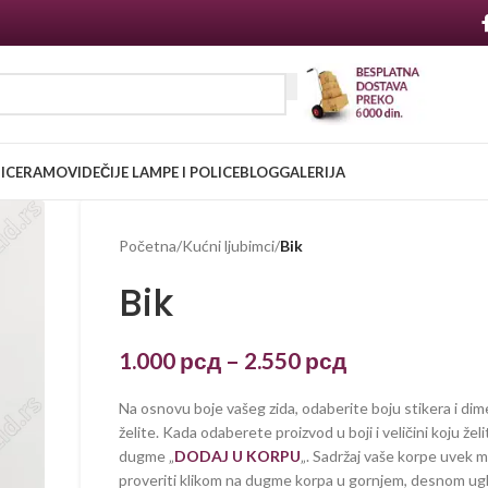
NICE
RAMOVI
DEČIJE LAMPE I POLICE
BLOG
GALERIJA
Početna
/
Kućni ljubimci
/
Bik
Bik
1.000
рсд
–
2.550
рсд
Na osnovu boje vašeg zida, odaberite boju stikera i dim
želite. Kada odaberete proizvod u boji i veličini koju želi
dugme „
DODAJ U KORPU
„. Sadržaj vaše korpe uvek 
proveriti klikom na dugme korpa u gornjem, desnom ug