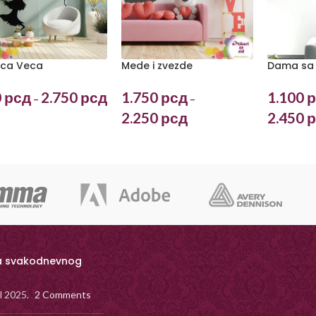
ica Veca
Mede i zvezde
Dama sa
0
рсд
2.750
рсд
1.750
рсд
1.100
р
–
–
2.250
рсд
2.450
р
a svakodnevnog
il 2025.
2 Comments