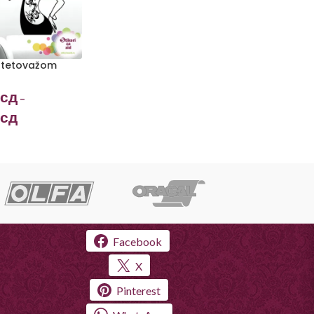
 tetovažom
сд
–
сд
Facebook
X
Pinterest