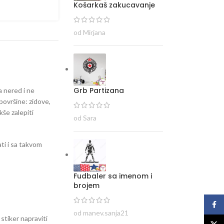
Košarkaš zakucavanje
od Mirjana
Grb Partizana
a nered i ne
površine: zidove,
kše zalepiti
od Sara
ti i sa takvom
Fudbaler sa imenom i
brojem
Face
od manev.sanja21
 stiker napraviti