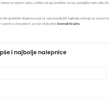
eg nema na našem sajtu, a želite da ga izradimo za vas, pošaljite nam sliku il
aš tim grafičkih dizajnera koji će vam predložiti najbolja rešenja za vaš pro
zi i saveti su besplatni pa nas slobodno
kontaktirajte
.
pše i najbolje nalepnice