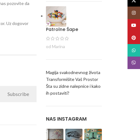
X
i nas pozovite da
Insta
stor. Uz dogovor
YouT
Patrolne Šape
Pinte
od Marina
What
Viber
Magija svakodnevnog života
Transformišite Vaš Prostor
Šta su zidne nalepnice i kako
ih postaviti?
Subscribe
NAS INSTAGRAM