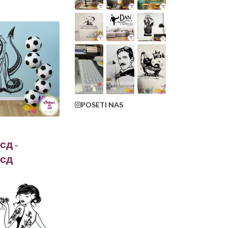
POSETI NAS
сд
–
сд