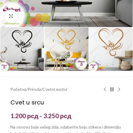
Kliknite za uvećanje
Početna
/
Priroda
/
Cvetni motivi
Cvet u srcu
1.200
рсд
3.250
рсд
–
Na osnovu boje vašeg zida, odaberite boju stikera i dimenziju