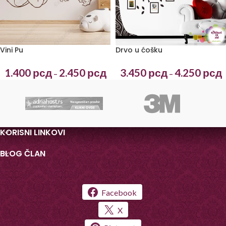
Vini Pu
Drvo u ćošku
1.400
рсд
2.450
рсд
3.450
рсд
4.250
рсд
–
–
KORISNI LINKOVI
BLOG ČLAN
Facebook
X