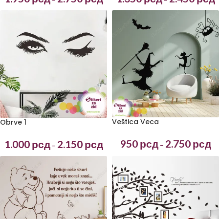
Veštica Veca
Obrve 1
950
рсд
2.750
рсд
1.000
рсд
2.150
рсд
–
–