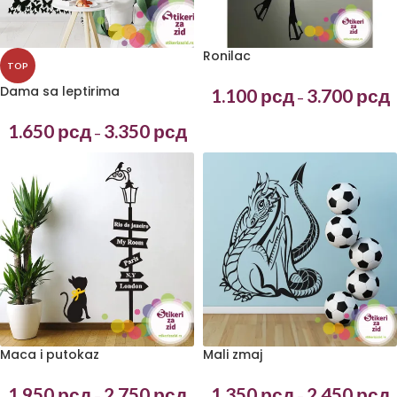
Ronilac
TOP
Dama sa leptirima
1.100
рсд
3.700
рсд
–
1.650
рсд
3.350
рсд
–
Maca i putokaz
Mali zmaj
1.950
рсд
2.750
рсд
1.350
рсд
2.450
рсд
–
–