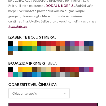
koju želite. Kada odaberete proizvod u boji i veličini koju
želite, kliknite na dugme „
DODAJ U KORPU
„. Sadržaj vaše
korpe uvek možete proveriti klikom na dugme korpa u
gornjem, desnom uglu. Mere proizvoda su izražene u
centimetrima. Ukoliko želite drugu veličinu, molim vas da nas
kontaktirate
.
IZABERITE BOJU STIKERA
BOJA ZIDA (PRIMER)
BELA
ODABERITE VELIČINU ŠXV