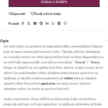
DODAJ U KORPU
Uporedi
Dodj u listu želja
Podeli:
Opis
Svi naši stikeri su izrađeni na najkvalitetniijim, samolepljivim folijama
koje se lepe veoma jednostavno i lako. Takođe, njihovo uklanjanje
ne ostavlja nered i ne oštećuje površine koje se lepe. Napravljeni su
na vinil foliji najpoznatijih svetskih proizvođača “
Oracal
“ i “
Avery
„.
Mogu se zalepiti na sve galtke površine: zidove, stakla, metal, drvo i
slično. Uz svaki kupljen stiker dobijate jednostavno uputstvo za
lepljenje, a takođe možete pogledati naš
video
kako je najlakše
zalepiti stiker ili pročitati
uputstvo
na našoj strani. Jednom
zalepljen stiker, ne može se ponovo koristiti.
Jedna napomena: zbog različtih podešavanja, boje na monitoru
mogu da odstupe od boja nalepnice, ta razlika je minimalna ali bolje