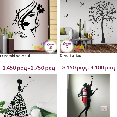
Drvo i ptice
Frizerski salon 4
3.150
рсд
4.100
рсд
1.450
рсд
2.750
рсд
–
–