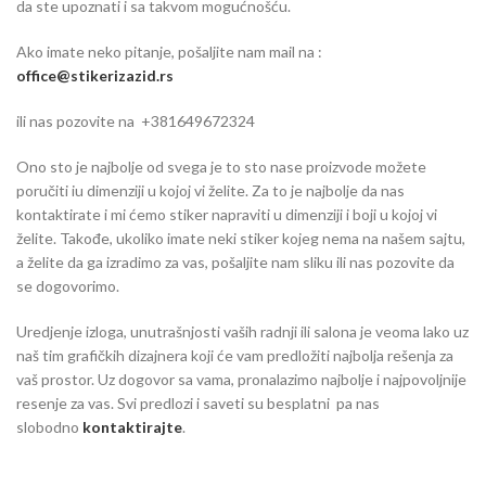
da ste upoznati i sa takvom mogućnošću.
Ako imate neko pitanje, pošaljite nam mail na :
office@stikerizazid.rs
ili nas pozovite na +381649672324
Ono sto je najbolje od svega je to sto nase proizvode možete
poručiti iu dimenziji u kojoj vi želite. Za to je najbolje da nas
kontaktirate i mi ćemo stiker napraviti u dimenziji i boji u kojoj vi
želite. Takođe, ukoliko imate neki stiker kojeg nema na našem sajtu,
a želite da ga izradimo za vas, pošaljite nam sliku ili nas pozovite da
se dogovorimo.
Uredjenje izloga, unutrašnjosti vaših radnji ili salona je veoma lako uz
naš tim grafičkih dizajnera koji će vam predložiti najbolja rešenja za
vaš prostor. Uz dogovor sa vama, pronalazimo najbolje i najpovoljnije
resenje za vas. Svi predlozi i saveti su besplatni pa nas
slobodno
kontaktirajte
.