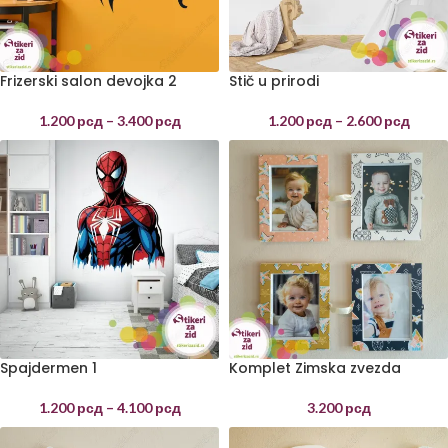
Frizerski salon devojka 2
Stič u prirodi
1.200
рсд
–
3.400
рсд
1.200
рсд
–
2.600
рсд
Spajdermen 1
Komplet Zimska zvezda
1.200
рсд
–
4.100
рсд
3.200
рсд