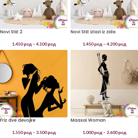
Novi Stič 2
Novi Stič izlazi iz zida
1.450
рсд
–
4.100
рсд
1.450
рсд
–
4.200
рсд
Friz dve devojke
Maasai Woman
1.550
рсд
–
3.500
рсд
1.000
рсд
–
2.600
рсд