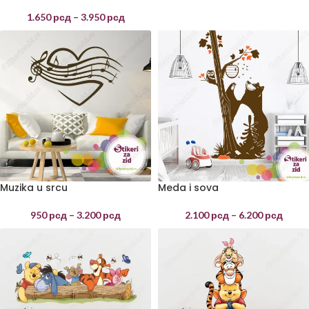
1.650
рсд
–
3.950
рсд
Muzika u srcu
Meda i sova
950
рсд
–
3.200
рсд
2.100
рсд
–
6.200
рсд