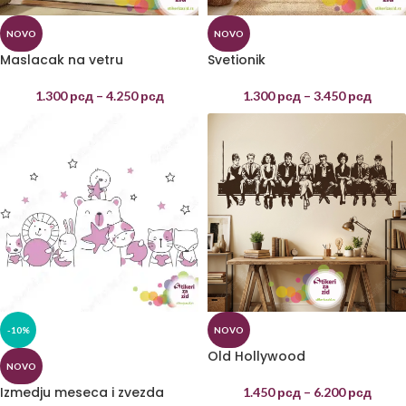
NOVO
NOVO
Maslacak na vetru
Svetionik
1.300
рсд
–
4.250
рсд
1.300
рсд
–
3.450
рсд
-10%
NOVO
Old Hollywood
NOVO
Izmedju meseca i zvezda
1.450
рсд
–
6.200
рсд