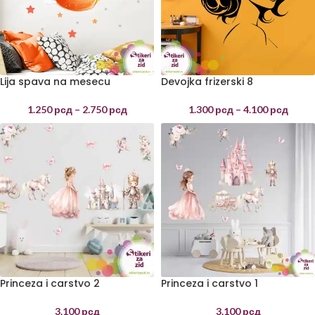
Lija spava na mesecu
Devojka frizerski 8
1.250
рсд
–
2.750
рсд
1.300
рсд
–
4.100
рсд
Princeza i carstvo 2
Princeza i carstvo 1
3.100
рсд
3.100
рсд