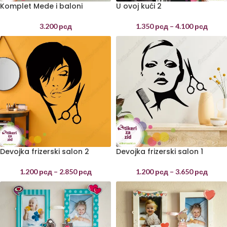
Komplet Mede i baloni
U ovoj kući 2
devojčice
1.350
рсд
–
4.100
рсд
3.200
рсд
Devojka frizerski salon 2
Devojka frizerski salon 1
1.200
рсд
–
2.850
рсд
1.200
рсд
–
3.650
рсд