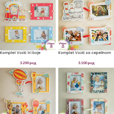
Komplet Vozić tri boje
Komplet Vozić sa cepelinom
3.200
рсд
3.100
рсд