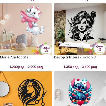
Marie Aristocats
Devojka frizerski salon 3
1.200
рсд
–
2.900
рсд
1.350
рсд
–
3.600
рсд