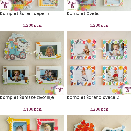
Komplet Šareni cepelin
Komplet Cvetići
3.200
рсд
3.200
рсд
Komplet Šumske životinje
Komplet Šareno cveće 2
3.100
рсд
3.200
рсд