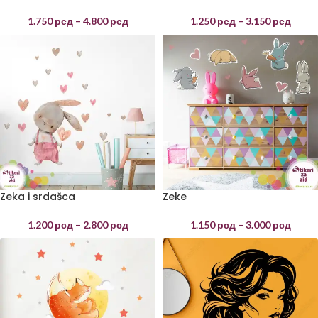
1.750
рсд
–
4.800
рсд
1.250
рсд
–
3.150
рсд
Zeka i srdašca
Zeke
1.200
рсд
–
2.800
рсд
1.150
рсд
–
3.000
рсд