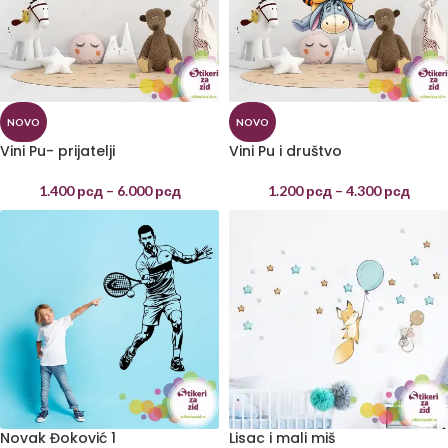
NOVO
NOVO
Vini Pu- prijatelji
Vini Pu i društvo
1.400
рсд
–
6.000
рсд
1.200
рсд
–
4.300
рсд
Novak Đoković 1
Lisac i mali miš