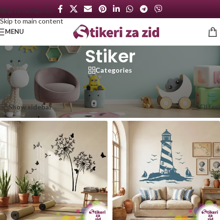
Skip to navigation
Skip to main content
MENU
Stiker
Categories
Početna
/
Proizvod označen „Stiker“
/
Strana 2
Prikaz 49–96 od 439 rezultata
Show sidebar
Filteri