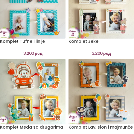
Komplet Tufne i linije
Komplet Zeke
3.200
рсд
3.200
рсд
Komplet Meda sa drugarima
Komplet Lav, slon i majmunče