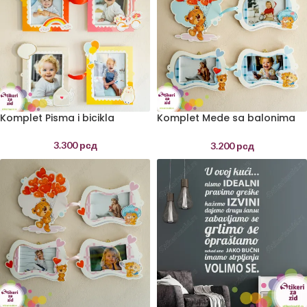
Komplet Pisma i bicikla
Komplet Mede sa balonima
dečaci
3.300
рсд
3.200
рсд