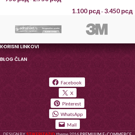
1.100
рсд
3.450
рсд
–
KORISNI LINKOVI
BLOG ČLAN
Facebook
X
Pinterest
WhatsApp
Mail
DESIGN BY
STIKERIZAZID
theme
2016
PREMIJUM E-COMMERCE