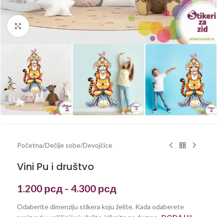
Kliknite za uvećanje
Početna
/
Dečije sobe
/
Devojčice
Vini Pu i društvo
1.200
рсд
4.300
рсд
–
Odaberite dimenziju stikera koju želite. Kada odaberete