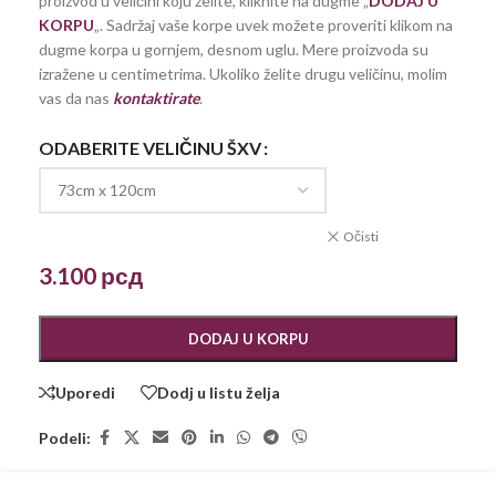
proizvod u veličini koju želite, kliknite na dugme „
DODAJ U
KORPU
„. Sadržaj vaše korpe uvek možete proveriti klikom na
dugme korpa u gornjem, desnom uglu. Mere proizvoda su
izražene u centimetrima. Ukoliko želite drugu veličinu, molim
vas da nas
kontaktirate
.
ODABERITE VELIČINU ŠXV
Očisti
3.100
рсд
DODAJ U KORPU
Uporedi
Dodj u listu želja
Podeli: