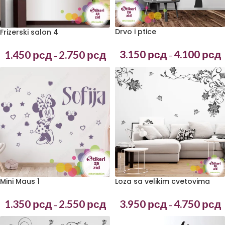
Drvo i ptice
Frizerski salon 4
3.150
рсд
4.100
рсд
1.450
рсд
2.750
рсд
–
–
Mini Maus 1
Loza sa velikim cvetovima
1.350
рсд
2.550
рсд
3.950
рсд
4.750
рсд
–
–