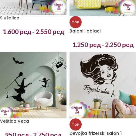
Slušalice
TOP
1.600
рсд
2.550
рсд
Baloni i oblaci
–
1.250
рсд
2.250
рсд
–
Veštica Veca
TOP
Devojka frizerski salon 1
950
рсд
2.750
рсд
–