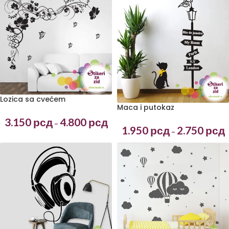
Lozica sa cvećem
Maca i putokaz
3.150
рсд
4.800
рсд
–
1.950
рсд
2.750
рсд
–