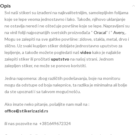
Opis
Svi naši stikeri su izrađeni na najkvalitetniijim, samolepljivim folijama
koje se lepe veoma jednostavno i lako. Takođe, njihovo uklanjanje
ne ostavlja nered i ne oštećuje površine koje se lepe. Napravljeni su
na vinil foliji najpoznatijih svetskih proizvođača “
Oracal
“ i “
Avery
„.
Mogu se zalepiti na sve galtke površine: zidove, stakla, metal, drvo i
slično. Uz svaki kupljen stiker dobijate jednostavno uputstvo za
lepljenje, a takođe možete pogledati naš
video
kako je najlakše
zalepiti stiker ili pročitati
uputstvo
na našoj strani. Jednom
zalepljen stiker, ne može se ponovo koristiti.
Jedna napomena: zbog različtih podešavanja, boje na monitoru
mogu da odstupe od boja nalepnice, ta razlika je minimalna ali bolje
da ste upoznati i sa takvom mogućnošću.
Ako imate neko pitanje, pošaljite nam mail na :
office@stikerizazid.rs
ili nas pozovite na +381649672324