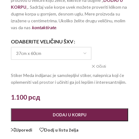
proizvod u veličini koju želite, kliknite na dugme „
DODAJ U
KORPU
„. Sadržaj vaše korpe uvek možete proveriti klikom na
dugme korpa u gornjem, desnom uglu. Mere proizvoda su
izražene u centimetrima. Ukoliko želite drugu veličinu, molim
vas da nas
kontaktirate
.
ODABERITE VELIČINU ŠXV
Očisti
Stiker Meda indijanac je samolepljivi stiker, nalepnica koji će
oplemeniti vaš prostor i učiniti ga još lepšim i interesantnijim.
1.100
рсд
DODAJ U KORPU
Uporedi
Dodj u listu želja