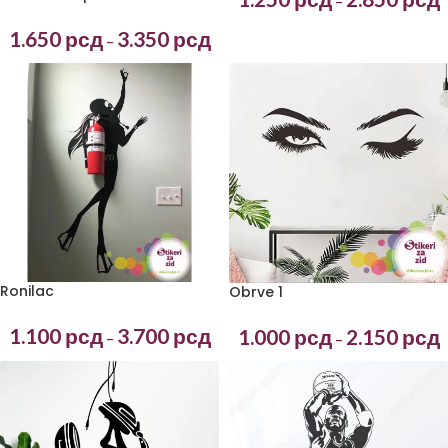
–
1.650
рсд
3.350
рсд
–
Ronilac
Obrve 1
1.100
рсд
3.700
рсд
1.000
рсд
2.150
рсд
–
–