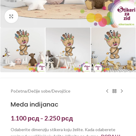
Kliknite za uvećanje
Početna
/
Dečije sobe
/
Devojčice
Meda indijanac
1.100
рсд
2.250
рсд
–
Odaberite dimenziju stikera koju želite. Kada odaberete