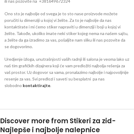
ili nas pozovite na +381649672324
Ono sto je najbolje od svega je to sto nase proizvode možete
poručiti iu dimenziji u kojoj vi želite. Za to je najbolje da nas
kontaktirate i mi ćemo stiker napraviti u dimenziji i boji u kojoj vi
želite. Takođe, ukoliko imate neki stiker kojeg nema na našem sajtu,
a želite da ga izradimo za vas, pošaljite nam sliku ili nas pozovite da
se dogovorimo.
Uredjenje izloga, unutrašnjosti vaših radnji ili salona je veoma lako uz
naš tim grafičkih dizajnera koji će vam predložiti najbolja rešenja za
vaš prostor. Uz dogovor sa vama, pronalazimo najbolje i najpovoljnije
resenje za vas. Svi predlozi i saveti su besplatni pa nas
slobodno
kontaktirajte
.
Discover more from Stikeri za zid-
Najlepše i najbolje nalepnice