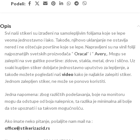
Podeli:
Opis
Svi naši stikeri su izrađeni na samolepljivim folijama koje se lepe
veoma jednostavno i lako. Takođe, njihovo uklanjanje ne ostavlja
nered i ne oštećuje površine koje se lepe. Napravljeni su na vinil foliji
najpoznatijih svetskih proizvođača “
Oracal
“ i “
Avery
„. Mogu se
zalepiti na sve galtke površine: zidove, stakla, metal, drvo i slično. Uz
svaki kupljen stiker dobijate jednostavno uputstvo za lepljenje, a
takođe možete pogledati naš
video
kako je najlakše zalepiti stiker.
Jednom zalepljen stiker, ne može se ponovo koristiti.
Jedna napomena: zbog različtih podešavanja, boje na monitoru
mogu da odstupe od boja nalepnice, ta razlika je minimalna ali bolje
da ste upoznati i sa takvom mogućnošću.
Ako imate neko pitanje, pošaljite nam mail na :
office@stikerizazid.rs