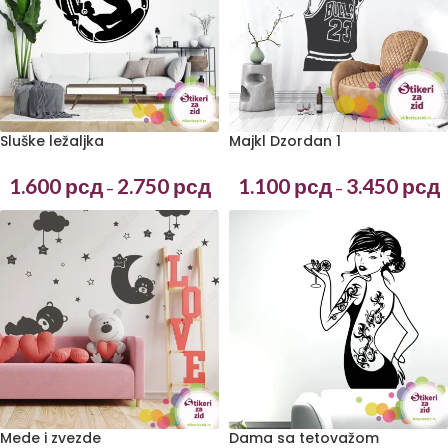
Sluške ležaljka
Majkl Dzordan 1
1.600
рсд
2.750
рсд
1.100
рсд
3.450
рсд
–
–
Mede i zvezde
Dama sa tetovažom