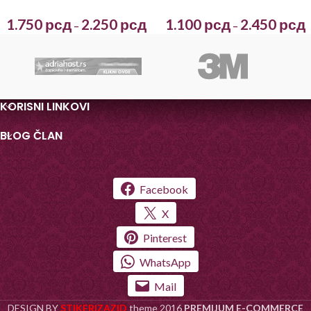
1.750
рсд
2.250
рсд
1.100
рсд
2.450
рсд
–
–
KORISNI LINKOVI
BLOG ČLAN
Facebook
X
Pinterest
WhatsApp
Mail
DESIGN BY
STIKERIZAZID
theme
2016
PREMIJUM E-COMMERCE