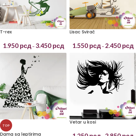
T-rex
Lisac Svirač
1.950
рсд
3.450
рсд
1.550
рсд
2.450
рсд
–
–
Vetar u kosi
TOP
Dama sa leptirima
1.250
рсд
2.850
рсд