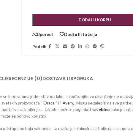
DODAJ U KORPU
Uporedi
Dodj u listu želja
Podeli:
IJE
RECENZIJE (0)
DOSTAVA I ISPORUKA
 koje se lepe veoma jednostavno i lako. Takođe, njihovo uklanjanje ne ostavlj
ih svetskih proizvođača “
Oracal
“ i “
Avery
„. Mogu se zalepiti na sve galtke 
vno uputstvo za lepljenje, a takođe možete pogledati naš
video
kako je najla
e može se ponovo koristiti.
dstupe od boja nalepnice, ta razlika je minimalna ali bolje da ste upozna