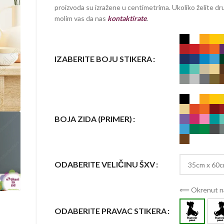
proizvoda su izražene u centimetrima. Ukoliko želite dru
molim vas da nas
kontaktirate
.
IZABERITE BOJU STIKERA
BOJA ZIDA (PRIMER)
ODABERITE VELIČINU ŠXV
⟸ Okrenut na
ODABERITE PRAVAC STIKERA