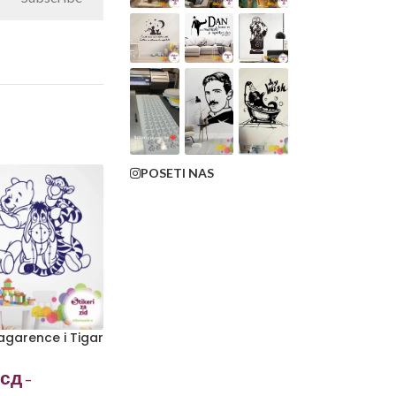
POSETI NAS
Magarence i Tigar
сд
–