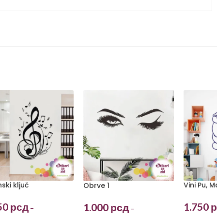
Vini Pu, 
nski ključ
Obrve 1
1.750
р
50
рсд
1.000
рсд
–
–