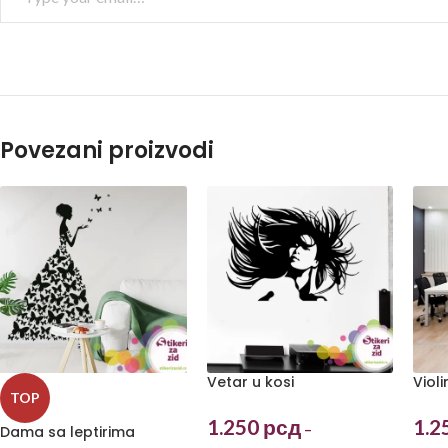
Povezani proizvodi
Vetar u kosi
Violi
TOP
1.250
рсд
1.2
–
Dama sa leptirima