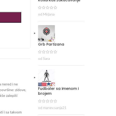
od Mirjana
Grb Partizana
od Sara
a nered i ne
Fudbaler sa imenom i
površine: zidove,
brojem
kše zalepiti
od manev.sanja21
ti i sa takvom