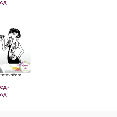
сд
 tetovažom
сд
–
сд