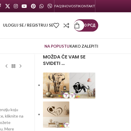
FAQS
NOVOSTI
KONTAKT
ULOGUJ SE / REGISTRUJ SE
0
РСД
NA POPUSTU
KAKO ZALEPITI
MOŽDA ĆE VAM SE
SVIDETI …
enziju koju
te, kliknite na
možete
lu. Mere