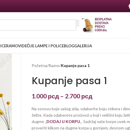
NICE
RAMOVI
DEČIJE LAMPE I POLICE
BLOG
GALERIJA
Početna
/
Razno
/
Kupanje pasa 1
Kupanje pasa 1
1.000
рсд
–
2.700
рсд
Na osnovu boje vašeg zida, odaberite boju stikera i dim
želite. Kada odaberete proizvod u boji i veličini koju želi
dugme „
DODAJ U KORPU
„. Sadržaj vaše korpe uvek 
proveriti klikom na dugme korpa u gornjem, desnom ug