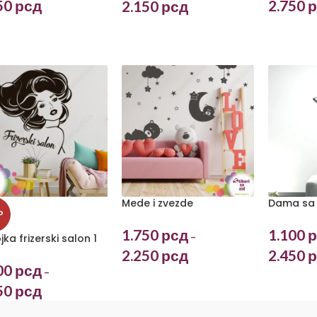
2.750
р
50
рсд
2.150
рсд
Mede i zvezde
Dama sa
P
1.750
рсд
1.100
р
–
ka frizerski salon 1
2.250
рсд
2.450
р
00
рсд
–
50
рсд