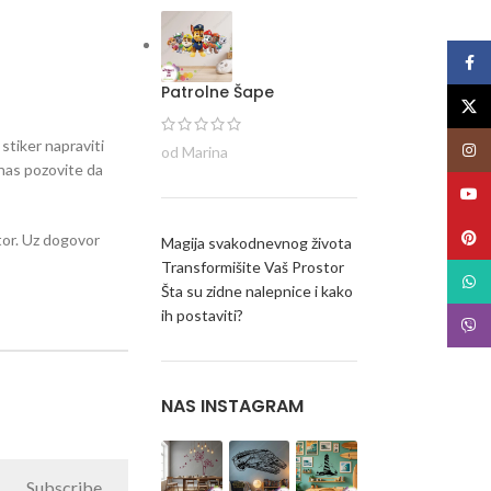
Face
Patrolne Šape
X
 stiker napraviti
Insta
od Marina
i nas pozovite da
YouT
Pinte
stor. Uz dogovor
Magija svakodnevnog života
Transformišite Vaš Prostor
What
Šta su zidne nalepnice i kako
ih postaviti?
Viber
NAS INSTAGRAM
Subscribe