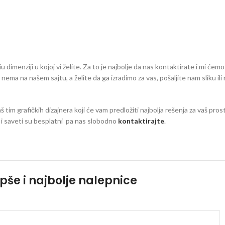
dimenziji u kojoj vi želite. Za to je najbolje da nas kontaktirate i mi ćemo
eg nema na našem sajtu, a želite da ga izradimo za vas, pošaljite nam sliku il
aš tim grafičkih dizajnera koji će vam predložiti najbolja rešenja za vaš pro
zi i saveti su besplatni pa nas slobodno
kontaktirajte
.
pše i najbolje nalepnice