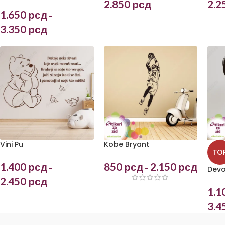
2.850
рсд
2.2
1.650
рсд
–
3.350
рсд
Vini Pu
Kobe Bryant
TO
1.400
рсд
850
рсд
2.150
рсд
–
–
Devoj
2.450
рсд
1.1
3.4