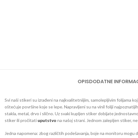
OPIS
DODATNE INFORMAC
Svi naši stikeri su izrađeni na najkvalitetniijim, samolepljivim folijama
oštećuje površine koje se lepe. Napravljeni su na vinil foliji najpoznatij
stakla, metal, drvo i slično. Uz svaki kupljen stiker dobijate jednosta
stiker ili pročitati
uputstvo
na našoj strani. Jednom zalepljen stiker, n
Jedna napomena: zbog različtih podešavanja, boje na monitoru mogu da o