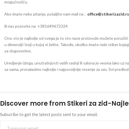
mogućnošću.
Ako imate neko pitanje, pošaljite nam mail na :
office@stikerizazid.rs
ili nas pozovite na +381649672324
Ono sto je najbolje od svega je to sto nase proizvode možete poručiti iu 
u dimenziji i boji u kojoj vi želite. Takođe, ukoliko imate neki stiker koj
se dogovorimo.
Uredjenje izloga, unutrašnjosti vaših radnji ili salona je veoma lako uz n
sa vama, pronalazimo najbolje i najpovoljnije resenje za vas. Svi predlo
Discover more from Stikeri za zid-Najle
Subscribe to get the latest posts sent to your email.