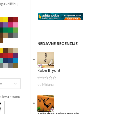
gu veličinu,
NEDAVNE RECENZIJE
Kobe Bryant
od Mirjana
 levu stranu
Košarkaš zakucavanje